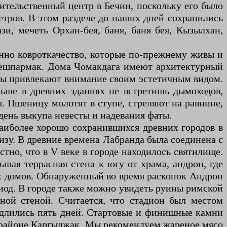
тельственный центр в Бечин, поскольку его было
метров. В этом разделе до наших дней сохранились
и, мечеть Орхан-бея, баня, баня бея, Кызылхан,
енно ковроткачество, которые по-прежнему живы и
Бешпармак. Дома Чомакдага имеют архитектурный
оды привлекают внимание своим эстетичным видом.
ьше в древних зданиях не встретишь дымоходов,
. Пшеницу молотят в ступе, стреляют на равнине,
 день выкупа невесты и надевания фаты.
наиболее хорошо сохранившихся древних городов в
изу. В древние времена Лабранда была соединена с
тно, что в V веке в городе находилось святилище.
ьшая террасная стена к югу от храма, андрон, где
х домов. Обнаруженный во время раскопок Андрон
риод. В городе также можно увидеть руины римской
ной стеной. Считается, что стадион был местом
и длились пять дней. Стартовые и финишные камни
 в районе Каргыджак. Мы рекомендуем жареное мясо