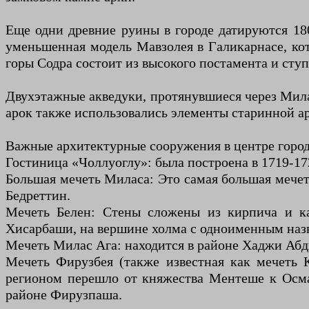
Еще одни древние руины в городе датируются 180
уменьшенная модель Мавзолея в Галикарнасе, ко
горы Содра состоит из высокого постамента и ступ
Двухэтажные акведуки, протянувшиеся через Мила
арок также использовались элементы старинной а
Важные архитектурные сооружения в центре горо
Гостиница «Чоллуоглу»: была построена в 1719-17
Большая мечеть Миласа: Это самая большая мечет
Бедреттин.
Мечеть Белен: Стены сложены из кирпича и ка
Хисарбаши, на вершине холма с одноименным наз
Мечеть Милас Ага: находится в районе Хаджи Абд
Мечеть Фирузбея (также известная как мечеть К
регионом перешло от княжества Ментеше к Осма
районе Фирузпаша.