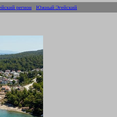
ейский регион
Южный Эгейский