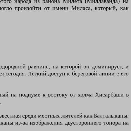
этого народа из района Милета (Миллаванда) на
могло произойти от имени Миласа, который, как
дородной равнине, на которой он доминирует, и
я сегодня. Легкий доступ к береговой линии с его
ный на подиуме к востоку от холма Хисарбаши в
.
известная среди местных жителей как Балталыкапы.
ыкапы из-за изображения двустороннего топора на