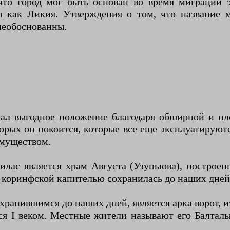
что город мог быть основан во время миграции 
ен как Ликия. Утверждения о том, что название 
необоснованны.
ал выгодное положение благодаря обширной и пло
рых он покоится, которые все еще эксплуатируютс
муществом.
лас является храм Августа (Узуньюва), построен
 коринфской капителью сохранилась до наших дней
хранившимся до наших дней, является арка ворот, 
тся I веком. Местные жители называют его Балтал