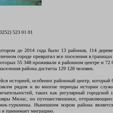
0252) 523 01 01
тором до 2014 года было 13 районов, 114 дереве
оличном городе превратил все поселения в границах
которых 55 348 проживали в районном центре и 72 6
аселения района достигла 129 128 человек.
ейся историей, особенно районный центр, который
совсем рядом и во многие периоды истории служ
чательностей, таких как регулярный городской 
овры Милас, но путешественники, отправляющиеся
рюк-туркмены. Нынешним мэром района являетс
ся и принимает миграцию.