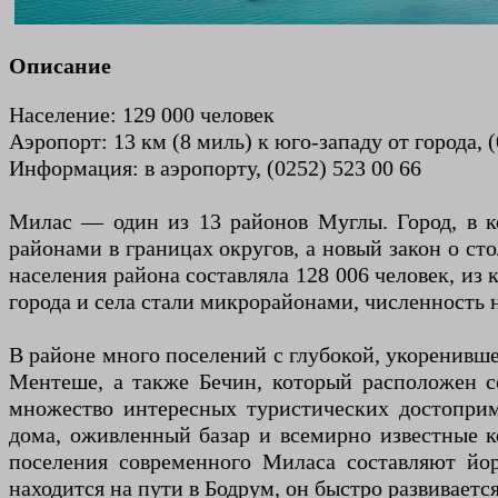
Описание
Население: 129 000 человек
Аэропорт: 13 км (8 миль) к юго-западу от города, (
Информация: в аэропорту, (0252) 523 00 66
Милас — один из 13 районов Муглы. Город, в ко
районами в границах округов, а новый закон о ст
населения района составляла 128 006 человек, из 
города и села стали микрорайонами, численность н
В районе много поселений с глубокой, укоренивш
Ментеше, а также Бечин, который расположен 
множество интересных туристических достоприме
дома, оживленный базар и всемирно известные к
поселения современного Миласа составляют йо
находится на пути в Бодрум, он быстро развивает