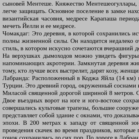
сыновей Ментеше. Княжество Ментешеогуллары, ц
легче защищать. Основное поселение в замке нахо
византийская часовня, медресе Карапаша период
мечеть Йелли и ее медресе.
Чомакдаг: Это деревня, в которой сохранились и
полны жизненной силы. Он находится недалеко 
стиль, в котором искусно сочетаются вчерашний 
На верхушках дымоходов можно увидеть фигуры 
напоминающих акротерии. Замкнутая деревня живе
тому, кто лучше всех выстрелит, дарят козу, женщ
Лабранда: Расположенный в Коджа Яйла (14 км) к
Турции. Это древний город, окруженный соснами и
Миласой священной дорогой шириной 8 метров. Сле
Двое въездных ворот на юге и юго-востоке сохран
совершались культовые трапезы, большие сооруж
представляет собой здание с окнами, что доказыв
эпохи. В 200 метрах к западу от священной зо
проведения скачек во время праздников, которые
гонок сохранились до сих пор. По дороге в Лабра