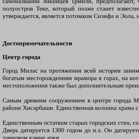
самоназвании ликийцев Трмили, предполагают, 
полуостров Теке, который позже станет извест
утверждается, является потомком Сизифа и Эола, 
Достопримечательности
Центр города
Город Милас на протяжении всей истории заним
богатым месторождениям мрамора в горах, на кото
местоположения также был дополнительным преи
Самым древним сооружением в центре города Ми
районе Хисарбаши. Единственная колонна храма с
Единственным остатком старых городских стен, со
Дверь датируется 1300 годом до н.э. Он датируе
замковом камне арки.