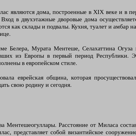
ас являются дома, построенные в XIX веке и в пе
 Вход в двухэтажные дворовые дома осуществляе
ся как склады и подвалы. Кухня, туалет и амбар на
ице.
име Белера, Мурата Ментеше, Селахаттина Огуза
авших из Европы в первый период Республики. 
полнены в европейском стиле.
овала еврейская община, которая просуществова
ать свою родину и сегодня.
ва Ментешеогуллары. Расстояние от Миласа состав
ас, представляет собой византийское сооружени