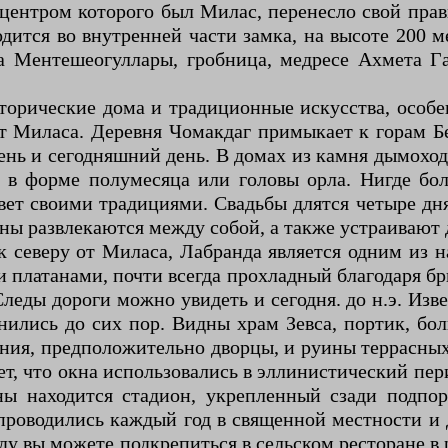
ентром которого был Милас, перенесло свой прави
дится во внутренней части замка, на высоте 200 
а Ментешеогуллары, гробница, медресе Ахмета Газ
сторические дома и традиционные искусства, особ
от Миласа. Деревня Чомакдаг примыкает к горам 
день и сегодняшний день. В домах из камня дымох
в форме полумесяца или головы орла. Нигде бол
т своими традициями. Свадьбы длятся четыре дня
ины развлекаются между собой, а также устраивают
 северу от Миласа, Лабранда является одним из 
 платанами, почти всегда прохладный благодаря бр
ды дороги можно увидеть и сегодня. до н.э. Извес
ились до сих пор. Видны храм Зевса, портик, бол
ения, предположительно дворцы, и руины террасны
ает, что окна использовались в эллинистический пе
ны находится стадион, укрепленный сзади подпор
 проводились каждый год в священной местности 
нду вы можете подкрепиться в сельском ресторане