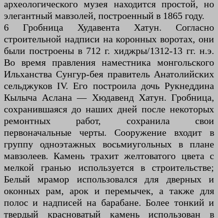
археологического музея находится простой, но
элегантный мавзолей, построенный в 1865 году.
6 Гробница Худавента Хатун. Согласно
строительной надписи на коронных воротах, они
были построены в 712 г. хиджры/1312-13 гг. н.э.
Во время правления наместника монгольского
Ильханства Сунгур-бея правитель Анатолийских
сельджуков IV. Его построила дочь Рукнеддина
Кылыча Аслана — Хюдавенд Хатун. Гробница,
сохранившаяся до наших дней после некоторых
ремонтных работ, сохранила свои
первоначальные черты. Сооружение входит в
группу одноэтажных восьмиугольных в плане
мавзолеев. Камень трахит желтоватого цвета с
мелкой гранью используется в строительстве;
Белый мрамор использовался для дверных и
оконных рам, арок и перемычек, а также для
полос и надписей на барабане. Более тонкий и
твердый красноватый камень использован в