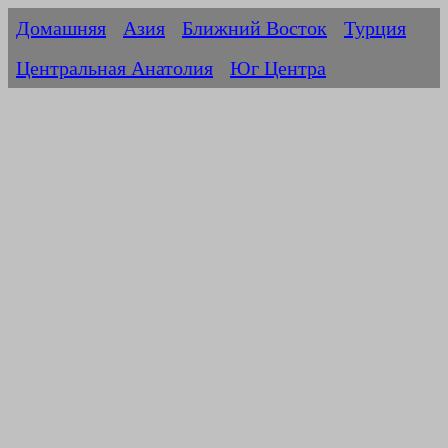
Домашняя
Азия
Ближний Восток
Турция
Центральная Анатолия
Юг Центра