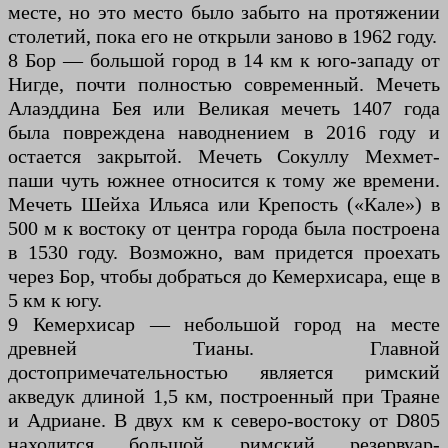
месте, но это место было забыто на протяжении
столетий, пока его не открыли заново в 1962 году.
8 Бор — большой город в 14 км к юго-западу от
Нигде, почти полностью современный. Мечеть
Алаэддина Бея или Великая мечеть 1407 года
была повреждена наводнением в 2016 году и
остается закрытой. Мечеть Сокуллу Мехмет-
паши чуть южнее относится к тому же времени.
Мечеть Шейха Ильяса или Крепость («Кале») в
500 м к востоку от центра города была построена
в 1530 году. Возможно, вам придется проехать
через Бор, чтобы добраться до Кемерхисара, еще в
5 км к югу.
9 Кемерхисар — небольшой город на месте
древней Тианы. Главной
достопримечательностью является римский
акведук длиной 1,5 км, построенный при Траяне
и Адриане. В двух км к северо-востоку от D805
находится большой римский резервуар-