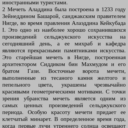
иностранными туристами.
2 Мечеть Аладдина была построена в 1233 году
Зейнеддином Башарой, санджакским правителем
Нигде, во время правления Алаэддина Кейкубада
I. Это одно из наиболее хорошо сохранившихся
произведений сельджукского искусства на
сегодняшний день, а ее михраб и кафедра
являются прекрасными памятниками искусства.
Это старейшая мечеть в Нигде, построенная
архитектором Сиддиком бин Махмудом и его
братом Гази. Восточные ворота мечети,
выполненные из тесаного камня желтого и
пепельного цвета, украшены чрезвычайно
красивыми геометрическими мотивами. С точки
зрения убранства мечеть является одним из
самых ценных произведений сельджукского
периода. Особую красоту мечети придает ее
клетчатый минарет. В определенное время года,
когда первые лучи утреннего солнца освещают