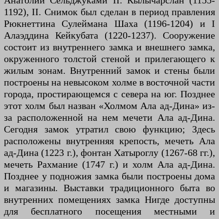
Анатолии Сельджуками II. Кылычарслан (1155-
1192), II. Снимок был сделан в период правления
Рюкнеттина Сулеймана Шаха (1196-1204) и I
Алаэддина Кейкубата (1220-1237). Сооружение
состоит из внутреннего замка и внешнего замка,
окруженного толстой стеной и прилегающего к
жилым зонам. Внутренний замок и стены были
построены на невысоком холме в восточной части
города, простирающемся с севера на юг. Позднее
этот холм был назван «Холмом Ала ад-Дина» из-
за расположенной на нем мечети Ала ад-Дина.
Сегодня замок утратил свою функцию; Здесь
расположены внутренняя крепость, мечеть Ала
ад-Дина (1223 г.), фонтан Хатыроглу (1267-68 гг.),
мечеть Рахмание (1747 г.) и холм Ала ад-Дина.
Позднее у подножия замка были построены дома
и магазины. Выставки традиционного быта во
внутренних помещениях замка Нигде доступны
для бесплатного посещения местными и