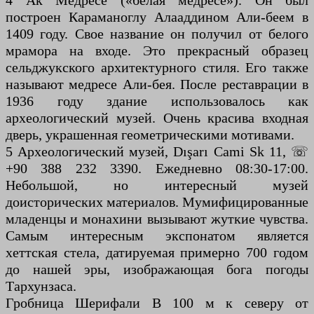
4 Ак Медресе («белая медресе»). Он был
построен Караманоглу Алааддином Али-беем в
1409 году. Свое название он получил от белого
мрамора на входе. Это прекрасный образец
сельджукского архитектурного стиля. Его также
называют медресе Али-бея. После реставрации в
1936 году здание использовалось как
археологический музей. Очень красива входная
дверь, украшенная геометрическими мотивами.
5 Археологический музей, Dışarı Cami Sk 11, ☏
+90 388 232 3390. Ежедневно 08:30-17:00.
Небольшой, но интересный музей
доисторических материалов. Мумифицированные
младенцы и монахини вызывают жуткие чувства.
Самым интересным экспонатом является
хеттская стела, датируемая примерно 700 годом
до нашей эры, изображающая бога погоды
Тархунзаса.
Гробница Шерифали В 100 м к северу от