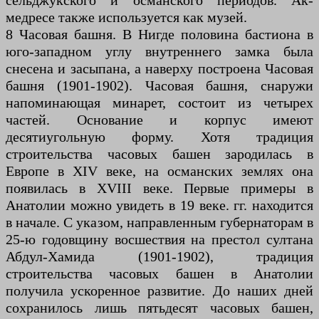
сельджукского и османского периодов. Ак-
медресе также используется как музей.
8 Часовая башня. В Нигде половина бастиона в
юго-западном углу внутреннего замка была
снесена и засыпана, а наверху построена Часовая
башня (1901-1902). Часовая башня, снаружи
напоминающая минарет, состоит из четырех
частей. Основание и корпус имеют
десятиугольную форму. Хотя традиция
строительства часовых башен зародилась в
Европе в XIV веке, на османских землях она
появилась в XVIII веке. Первые примеры в
Анатолии можно увидеть в 19 веке. гг. находится
в начале. С указом, направленным губернаторам в
25-ю годовщину восшествия на престол султана
Абдул-Хамида (1901-1902), традиция
строительства часовых башен в Анатолии
получила ускоренное развитие. До наших дней
сохранилось лишь пятьдесят часовых башен,