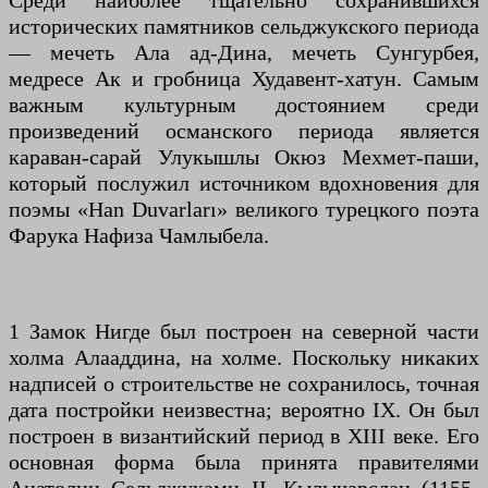
Среди наиболее тщательно сохранившихся
исторических памятников сельджукского периода
— мечеть Ала ад-Дина, мечеть Сунгурбея,
медресе Ак и гробница Худавент-хатун. Самым
важным культурным достоянием среди
произведений османского периода является
караван-сарай Улукышлы Окюз Мехмет-паши,
который послужил источником вдохновения для
поэмы «Han Duvarları» великого турецкого поэта
Фарука Нафиза Чамлыбела.
1 Замок Нигде был построен на северной части
холма Алааддина, на холме. Поскольку никаких
надписей о строительстве не сохранилось, точная
дата постройки неизвестна; вероятно IX. Он был
построен в византийский период в XIII веке. Его
основная форма была принята правителями