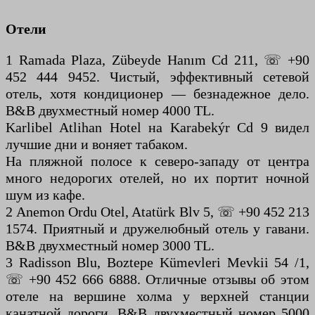
Отели
1 Ramada Plaza, Zübeyde Hanım Cd 211, ☏ +90
452 444 9452. Чистый, эффективный сетевой
отель, хотя кондиционер — безнадежное дело.
B&B двухместный номер 4000 TL.
Karlibel Atlihan Hotel на Karabekýr Cd 9 видел
лучшие дни и воняет табаком.
На пляжной полосе к северо-западу от центра
много недорогих отелей, но их портит ночной
шум из кафе.
2 Anemon Ordu Otel, Atatürk Blv 5, ☏ +90 452 213
1574. Приятный и дружелюбный отель у гавани.
B&B двухместный номер 3000 TL.
3 Radisson Blu, Boztepe Kümevleri Mevkii 54 /1,
☏ +90 452 666 6888. Отличные отзывы об этом
отеле на вершине холма у верхней станции
канатной дороги. B&B двухместный номер 5000