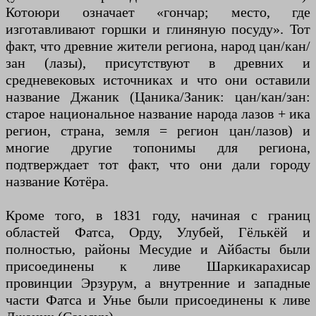
Котоюри означает «гончар; место, где
изготавливают горшки и глиняную посуду». Тот
факт, что древние жители региона, народ цан/кан/
зан (лазы), присутствуют в древних и
средневековых источниках и что они оставили
название Джаник (Цаника/Заник: цан/кан/зан:
старое национальное название народа лазов + ика
регион, страна, земля = регион цан/лазов) и
многие другие топонимы для региона,
подтверждает тот факт, что они дали городу
название Котёра.
Кроме того, в 1831 году, начиная с границ
областей Фатса, Орду, Улубей, Гёлькёй и
полностью, районы Месудие и Айбасты были
присоединены к ливе Шаркикарахисар
провинции Эрзурум, а внутренние и западные
части Фатса и Унье были присоединены к ливе