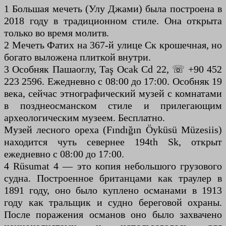
1 Большая мечеть (Улу Джами) была построена в
2018 году в традиционном стиле. Она открыта
только во время молитв.
2 Мечеть Фатих на 367-й улице Ск крошечная, но
богато выложена плиткой внутри.
3 Особняк Пашаоглу, Taş Ocak Cd 22, ☏ +90 452
223 2596. Ежедневно с 08:00 до 17:00. Особняк 19
века, сейчас этнографический музей с комнатами
в позднеосманском стиле и прилегающим
археологическим музеем. Бесплатно.
Музей лесного ореха (Fındığın Öyküsü Müzesiis)
находится чуть севернее 194th Sk, открыт
ежедневно с 08:00 до 17:00.
4 Rüsumat 4 — это копия небольшого грузового
судна. Построенное британцами как траулер в
1891 году, оно было куплено османами в 1913
году как тральщик и судно береговой охраны.
После поражения османов оно было захвачено