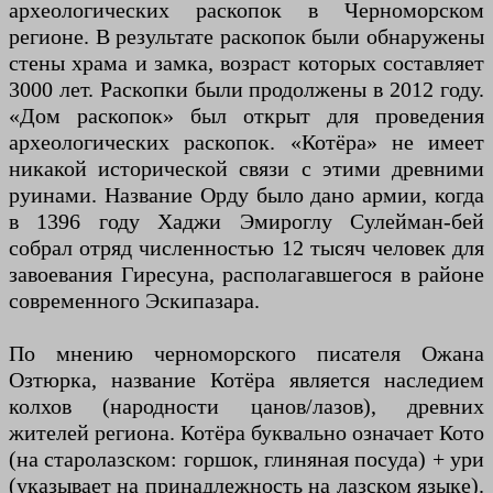
археологических раскопок в Черноморском
регионе. В результате раскопок были обнаружены
стены храма и замка, возраст которых составляет
3000 лет. Раскопки были продолжены в 2012 году.
«Дом раскопок» был открыт для проведения
археологических раскопок. «Котёра» не имеет
никакой исторической связи с этими древними
руинами. Название Орду было дано армии, когда
в 1396 году Хаджи Эмироглу Сулейман-бей
собрал отряд численностью 12 тысяч человек для
завоевания Гиресуна, располагавшегося в районе
современного Эскипазара.
По мнению черноморского писателя Ожана
Озтюрка, название Котёра является наследием
колхов (народности цанов/лазов), древних
жителей региона. Котёра буквально означает Кото
(на старолазском: горшок, глиняная посуда) + ури
(указывает на принадлежность на лазском языке).