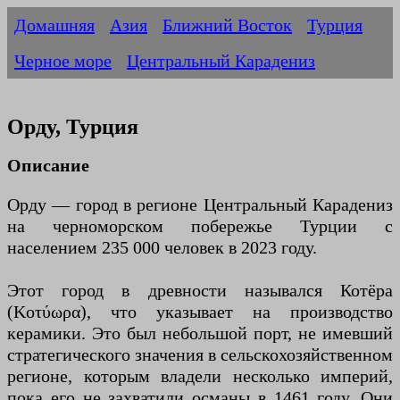
Домашняя
Азия
Ближний Восток
Турция
Черное море
Центральный Карадениз
Орду, Турция
Описание
Орду — город в регионе Центральный Карадениз
на черноморском побережье Турции с
населением 235 000 человек в 2023 году.
Этот город в древности назывался Котёра
(Κοτύωρα), что указывает на производство
керамики. Это был небольшой порт, не имевший
стратегического значения в сельскохозяйственном
регионе, которым владели несколько империй,
пока его не захватили османы в 1461 году. Они