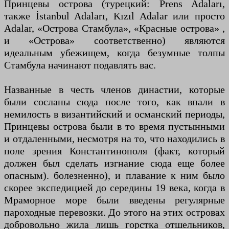
Принцевы острова (турецкий: Prens Adaları,
также İstanbul Adaları, Kızıl Adalar или просто
Adalar, «Острова Стамбула», «Красные острова» ,
и «Острова» соответственно) являются
идеальным убежищем, когда безумные толпы
Стамбула начинают подавлять вас.
Названные в честь членов династии, которые
были сосланы сюда после того, как впали в
немилость в византийский и османский периоды,
Принцевы острова были в то время пустынными
и отдаленными, несмотря на то, что находились в
поле зрения Константинополя (факт, который
должен был сделать изгнание сюда еще более
опасным). болезненно), и плавание к ним было
скорее экспедицией до середины 19 века, когда в
Мраморное море были введены регулярные
пароходные перевозки. До этого на этих островах
добровольно жила лишь горстка отшельников,