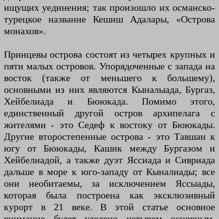
ищущих уединения; так произошло их османско-
турецкое название Кешиш Адалары, «Острова
монахов».
Принцевы острова состоят из четырех крупных и
пяти малых островов. Упорядоченные с запада на
восток (также от меньшего к большему),
основными из них являются Кыналыада, Бургаз,
Хейбелиада и Бююкада. Помимо этого,
единственный другой остров архипелага с
жителями - это Седеф к востоку от Бююкады.
Другие второстепенные острова - это Тавшан к
югу от Бююкады, Кашик между Бургазом и
Хейбелиадой, а также дуэт Яссиада и Сивриада
дальше в море к юго-западу от Кыналиады; все
они необитаемы, за исключением Яссыады,
которая была построена как эксклюзивный
курорт в 21 веке. В этой статье основное
внимание будет уделено четырем основным,