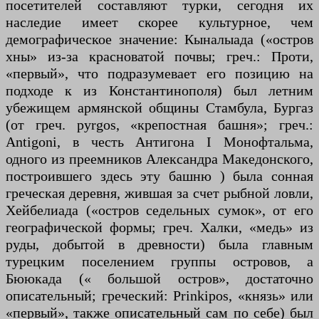
посетителей составляют турки, сегодня их
наследие имеет скорее культурное, чем
демографическое значение: Кыналыада («остров
хны» из-за красноватой почвы; греч.: Проти,
«первый», что подразумевает его позицию на
подходе к из Константинополя) был летним
убежищем армянской общины Стамбула, Бургаз
(от греч. pyrgos, «крепостная башня»; греч.:
Antigoni, в честь Антигона I Монофтальма,
одного из преемников Александра Македонского,
построившего здесь эту башню ) была сонная
греческая деревня, жившая за счет рыбной ловли,
Хейбелиада («остров седельных сумок», от его
географической формы; греч. Халки, «медь» из
руды, добытой в древности) была главным
турецким поселением группы островов, а
Бююкада (« большой остров», достаточно
описательный; греческий: Prinkipos, «князь» или
«первый», также описательный сам по себе) был