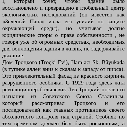
I, который хочет, чтобы здание было
восстановлено и превращено в глобальный центр
экологических исследований (он известен как
«Зеленый Папа» из-за его усилий по защите
окружающей среды), но учитывая долгие
юридические споры о праве собственности , не
говоря уже об огромных средствах, необходимых
для воплощения здания в жизнь, не задерживайте
дыхание.
Дом Троцкого (Troçki Evi), Hamlacı Sk, Büyükada
(в тупике аллеи вниз к скалам к западу от пирса).
Это привлекательный фасад из красного кирпича
разрушенного особняка. С 1929 года здесь жил
революционер-большевик Лев Троцкий после его
изгнания из Советского Союза Сталиным,
который рассматривал Троцкого и его
последователей как главных противников своего
абсолютного контроля над страной. Особняк по
тем временам должен был быть роскошным, а