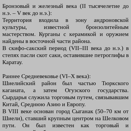
Бронзовый и железный века (II тысячелетие до
н.э. – V век до н.э.):
Территория входила в зону андроновской
культуры, известной бронзолитейным
мастерством. Курганы с керамикой и оружием
найдены в восточной части района.
В скифо-сакский период (VII–III века до н.э.) в
степях пасли скот саки, оставившие петроглифы в
Каратау.
Раннее Средневековье (VI–X века):
Шиелийский район был частью Тюркского
каганата, а затем Огузского государства.
Сырдарья служила торговым путем, связывавшим
Китай, Среднюю Азию и Европу.
В VIII веке основан город Сыганак (50–70 км от
Шиели), ставший крупным центром на Шелковом
пути. Он был известен как торговый и