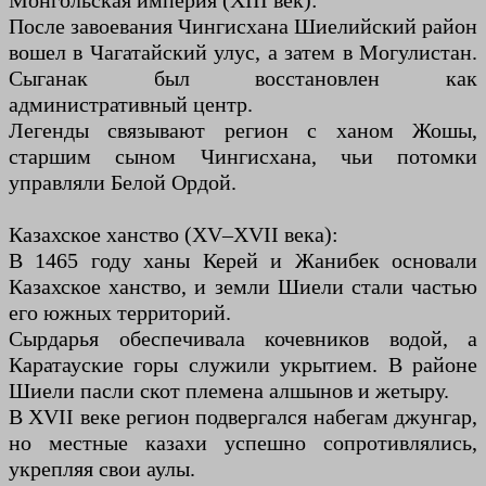
После завоевания Чингисхана Шиелийский район
вошел в Чагатайский улус, а затем в Могулистан.
Сыганак был восстановлен как
административный центр.
Легенды связывают регион с ханом Жошы,
старшим сыном Чингисхана, чьи потомки
управляли Белой Ордой.
Казахское ханство (XV–XVII века):
В 1465 году ханы Керей и Жанибек основали
Казахское ханство, и земли Шиели стали частью
его южных территорий.
Сырдарья обеспечивала кочевников водой, а
Каратауские горы служили укрытием. В районе
Шиели пасли скот племена алшынов и жетыру.
В XVII веке регион подвергался набегам джунгар,
но местные казахи успешно сопротивлялись,
укрепляя свои аулы.