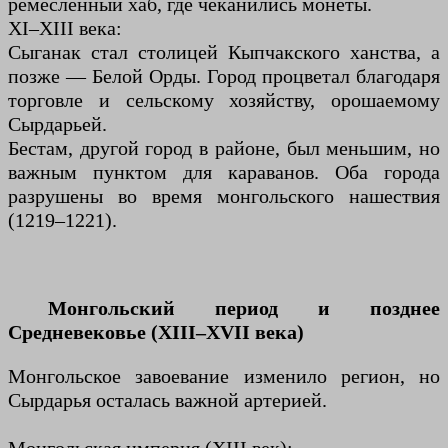
ремесленный хаб, где чеканились монеты.
XI–XIII века:
Сыганак стал столицей Кыпчакского ханства, а
позже — Белой Орды. Город процветал благодаря
торговле и сельскому хозяйству, орошаемому
Сырдарьей.
Бестам, другой город в районе, был меньшим, но
важным пунктом для караванов. Оба города
разрушены во время монгольского нашествия
(1219–1221).
Монгольский период и позднее
Средневековье (XIII–XVII века)
Монгольское завоевание изменило регион, но
Сырдарья осталась важной артерией.
Монгольская империя (XIII век):