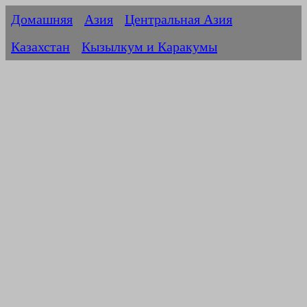
Домашняя
Азия
Центральная Азия
Казахстан
Кызылкум и Каракумы