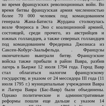
во время французских революционных войн. Во
время битвы французская армия численностью
более 70 000 человек под командованием
генерала Жана-Батиста Журдана столкнулась
возле Флерюса в Эно с коалиционной армией,
состоящей, среди прочего, из австрийцев и
южных голландцев, а также северных голландцев
под командованием Фредерика Джозиаса из
Саксен-Кобург-Заальфельда. . Французы
окончательно выиграли битву. Французские
войска также прибыли в район Вавра, разбив
лагерь в Бьерже 12 июля 1794 года. Город Вавр
стал облагаться налогом французскому
государству, и указом от 24 мессидора III года (11
июля 1795 г.) муниципальные учреждения Вавра
и Лагера Вавра (Бас-Вавр) были объединены.
Однако политические и административные
реформы пошли еще дальше с указом 14