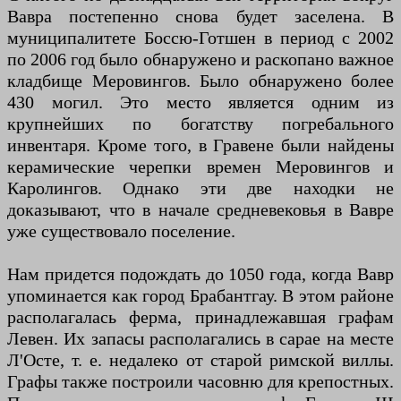
Вавра постепенно снова будет заселена. В
муниципалитете Боссю-Готшен в период с 2002
по 2006 год было обнаружено и раскопано важное
кладбище Меровингов. Было обнаружено более
430 могил. Это место является одним из
крупнейших по богатству погребального
инвентаря. Кроме того, в Гравене были найдены
керамические черепки времен Меровингов и
Каролингов. Однако эти две находки не
доказывают, что в начале средневековья в Вавре
уже существовало поселение.
Нам придется подождать до 1050 года, когда Вавр
упоминается как город Брабантгау. В этом районе
располагалась ферма, принадлежавшая графам
Левен. Их запасы располагались в сарае на месте
Л'Осте, т. е. недалеко от старой римской виллы.
Графы также построили часовню для крепостных.