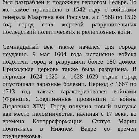
был разграблен и подожжен герцогом Гельре. То
же самое произошло в 1542 году с войсками
генерала Маартена ван Россума, а с 1568 по 1596
год город стал жертвой разрушительных
последствий политических и религиозных войн.
Семнадцатый век также начался для города
неудачно. 9 мая 1604 года испанские войска
подожгли город и разрушили более 180 домов.
Приходская церковь также была разрушена. В
периоды 1624–1625 и 1628–1629 годов город
опустошали заразные болезни. Период с 1667 по
1713 год также характеризовался войнами
(Франция, Соединенные провинции и войны
Людовика XIV). Город получил новый импульс
как место паломничества, начиная с 17 века, во
времена Контрреформации. Статуя Марии
почиталась в Нижнем Вавре со времен
средневековья.