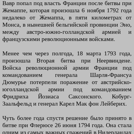
Вавр попал под власть Франции после битвы при
Жемаппе, которая произошла 6 ноября 1792 года
недалеко от Жемаппа, в пяти километрах от
Монса, в нынешней бельгийской провинции Эно,
между австро-южно-голландской армией и
французскими революционными войсками.
Менее чем через полгода, 18 марта 1793 года,
произошла Вторая битва при Неервиндене.
Войска революционной армии Франции под
командованием генерала Шарля-Франсуа
Дюмурье потерпели поражение от австрийско-
юголландской армии под командованием
Фридриха Йозиаса Саксонского. Кобург-
Заальфельд и генерал Карел Мак фон Лейберих.
Чуть более года спустя решение было принято в
битве при Флерюсе 26 июня 1794 года. Она стала
одним из самых важных сражений в Нидерландах