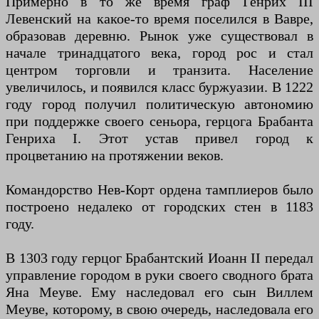
Примерно в то же время граф Генрих III
Левенский на какое-то время поселился в Вавре,
образовав деревню. Рынок уже существовал в
начале тринадцатого века, город рос и стал
центром торговли и транзита. Население
увеличилось, и появился класс буржуазии. В 1222
году город получил политическую автономию
при поддержке своего сеньора, герцога Брабанта
Генриха I. Этот устав привел город к
процветанию на протяжении веков.
Командорство Нев-Корт ордена тамплиеров было
построено недалеко от городских стен в 1183
году.
В 1303 году герцог Брабантский Иоанн II передал
управление городом в руки своего сводного брата
Яна Меуве. Ему наследовал его сын Виллем
Меуве, которому, в свою очередь, наследовала его