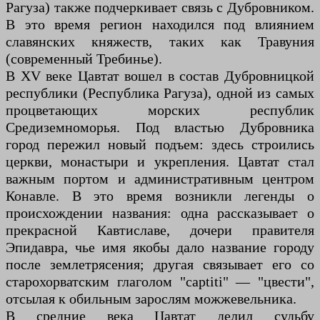
Рагуза) также подчеркивает связь с Дубровником.
В это время регион находился под влиянием
славянских княжеств, таких как Травуния
(современный Требинье).
В XV веке Цавтат вошел в состав Дубровницкой
республики (Республика Рагуза), одной из самых
процветающих морских республик
Средиземноморья. Под властью Дубровника
город пережил новый подъем: здесь строились
церкви, монастыри и укрепления. Цавтат стал
важным портом и административным центром
Конaвле. В это время возникли легенды о
происхождении названия: одна рассказывает о
прекрасной Кавтиславе, дочери правителя
Эпидавра, чье имя якобы дало название городу
после землетрясения; другая связывает его со
старохорватским глаголом "captiti" — "цвести",
отсылая к обильным зарослям можжевельника.
В средние века Цавтат делил судьбу