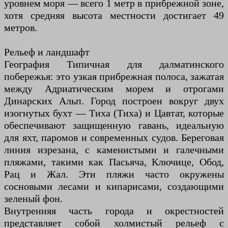
уровнем моря — всего 1 метр в прибрежной зоне,
хотя средняя высота местности достигает 49
метров.
Рельеф и ландшафт
География Типичная для далматинского
побережья: это узкая прибрежная полоса, зажатая
между Адриатическим морем и отрогами
Динарских Альп. Город построен вокруг двух
изогнутых бухт — Тиха (Тиха) и Цавтат, которые
обеспечивают защищенную гавань, идеальную
для яхт, паромов и современных судов. Береговая
линия изрезана, с каменистыми и галечными
пляжами, такими как Пасьяча, Ключице, Обод,
Рац и Жал. Эти пляжи часто окружены
сосновыми лесами и кипарисами, создающими
зеленый фон.
Внутренняя часть города и окрестностей
представляет собой холмистый рельеф с