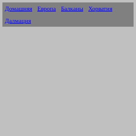
Домашняя
Европа
Балканы
Хорватия
Далмация