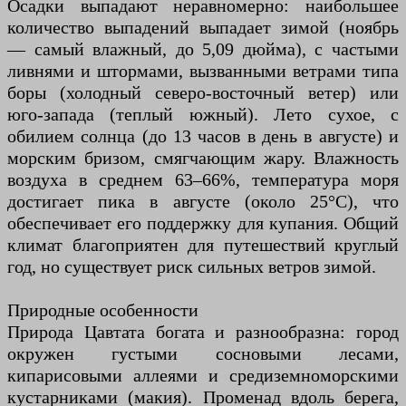
Осадки выпадают неравномерно: наибольшее
количество выпадений выпадает зимой (ноябрь
— самый влажный, до 5,09 дюйма), с частыми
ливнями и штормами, вызванными ветрами типа
боры (холодный северо-восточный ветер) или
юго-запада (теплый южный). Лето сухое, с
обилием солнца (до 13 часов в день в августе) и
морским бризом, смягчающим жару. Влажность
воздуха в среднем 63–66%, температура моря
достигает пика в августе (около 25°C), что
обеспечивает его поддержку для купания. Общий
климат благоприятен для путешествий круглый
год, но существует риск сильных ветров зимой.
Природные особенности
Природа Цавтата богата и разнообразна: город
окружен густыми сосновыми лесами,
кипарисовыми аллеями и средиземноморскими
кустарниками (макия). Променад вдоль берега,