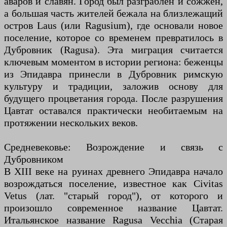
аваров и славян. Город был разграблен и сожжен,
а большая часть жителей бежала на близлежащий
остров Laus (или Ragusium), где основали новое
поселение, которое со временем превратилось в
Дубровник (Ragusa). Эта миграция считается
ключевым моментом в истории региона: беженцы
из Эпидавра принесли в Дубровник римскую
культуру и традиции, заложив основу для
будущего процветания города. После разрушения
Цавтат оставался практически необитаемым на
протяжении нескольких веков.
Средневековье: Возрождение и связь с
Дубровником
В XIII веке на руинах древнего Эпидавра начало
возрождаться поселение, известное как Civitas
Vetus (лат. "старый город"), от которого и
произошло современное название Цавтат.
Итальянское название Ragusa Vecchia (Старая