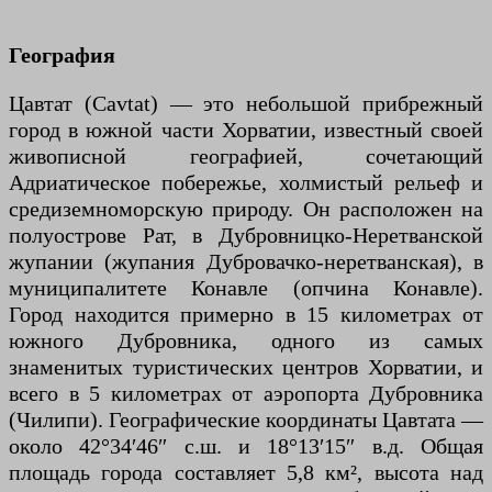
География
Цавтат (Cavtat) — это небольшой прибрежный
город в южной части Хорватии, известный своей
живописной географией, сочетающий
Адриатическое побережье, холмистый рельеф и
средиземноморскую природу. Он расположен на
полуострове Рат, в Дубровницко-Неретванской
жупании (жупания Дубровачко-неретванская), в
муниципалитете Конавле (опчина Конавле).
Город находится примерно в 15 километрах от
южного Дубровника, одного из самых
знаменитых туристических центров Хорватии, и
всего в 5 километрах от аэропорта Дубровника
(Чилипи). Географические координаты Цавтата —
около 42°34′46″ с.ш. и 18°13′15″ в.д. Общая
площадь города составляет 5,8 км², высота над