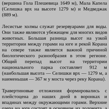
(вершина Гола Плешевица 1649 м), Мала Капела
(Селишка врх на высоте 1279 м) и Медведжак
(889 м).
Лесистые холмы служат резервуарами для воды.
Они также являются убежищем для многих видов
животных. Большая разница высот на узкой
территории между горами на юге и рекой Корана
на севере также является важной причиной
биологического разнообразия в этом регионе.
Общий перепад высот на территории
национального парка составляет 912 м
(наибольшая высота — Селишки врх — 1279 м, а
наименьшая — 367 м у моста через реку Корана).
Травертиновые отложения формировались с
плейстоцена до наших дней в воронках и
впадинах между окружающими горами. Верхние
озера на юге состоят в основном из доломита, а