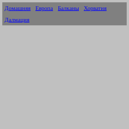
Домашняя
Европа
Балканы
Хорватия
Далмация