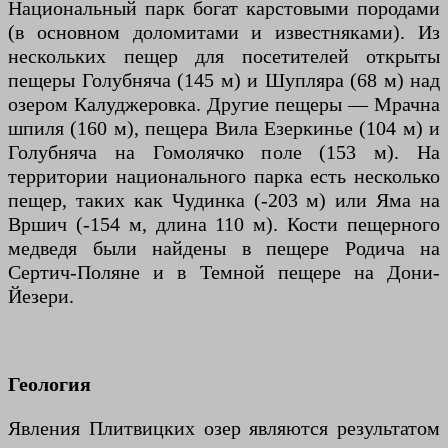
Национальный парк богат карстовыми породами
(в основном доломитами и известняками). Из
нескольких пещер для посетителей открыты
пещеры Голубняча (145 м) и Шупляра (68 м) над
озером Калуджеровка. Другие пещеры — Мрачна
шпиля (160 м), пещера Вила Езеркинье (104 м) и
Голубняча на Гомолячко поле (153 м). На
территории национального парка есть несколько
пещер, таких как Чудинка (-203 м) или Яма на
Вршич (-154 м, длина 110 м). Кости пещерного
медведя были найдены в пещере Родича на
Сертич-Поляне и в Темной пещере на Дони-
Йезери.
Геология
Явления Плитвицких озер являются результатом