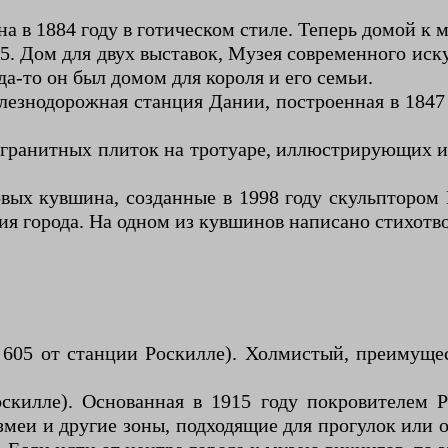
ена в 1884 году в готическом стиле. Теперь домой 
65. Дом для двух выставок, Музея современного ис
гда-то он был домом для короля и его семьи.
лезнодорожная станция Дании, построенная в 1847 
5 гранитных плиток на тротуаре, иллюстрирующих 
овых кувшина, созданные в 1998 году скульпторо
тия города. На одном из кувшинов написано стихот
ус 605 от станции Роскилле). Холмистый, преимущ
скилле). Основанная в 1915 году покровителем 
меи и другие зоны, подходящие для прогулок или 