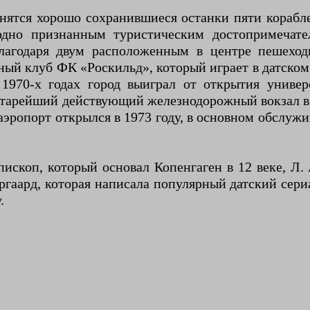
нятся хорошо сохранившиеся останки пяти корабле
дно признанным туристическим достопримечате
благодаря двум расположенным в центре пешеход
ый клуб ФК «Роскильд», который играет в датском
1970-х годах город выиграл от открытия универ
 старейший действующий железнодорожный вокзал в 
ропорт открылся в 1973 году, в основном обслужив
пископ, который основал Копенгаген в 12 веке, Л.
ургаард, которая написала популярный датский сери
.