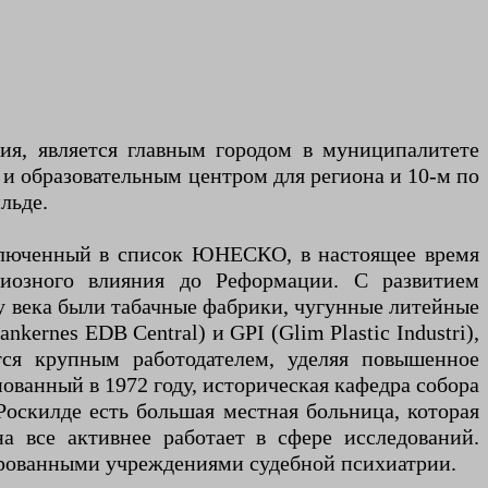
дия, является главным городом в муниципалитете
м и образовательным центром для региона и 10-м по
льде.
включенный в список ЮНЕСКО, в настоящее время
гиозного влияния до Реформации. С развитием
цу века были табачные фабрики, чугунные литейные
ernes EDB Central) и GPI (Glim Plastic Industri),
тся крупным работодателем, уделяя повышенное
ованный в 1972 году, историческая кафедра собора
Роскилде есть большая местная больница, которая
а все активнее работает в сфере исследований.
ированными учреждениями судебной психиатрии.