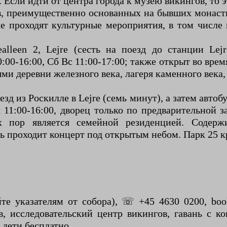
 Если идти от центра города к музею викингов, то э
, преимущественно основанных на бывших монасты
е проходят культурные мероприятия, в том числе
gealleen 2, Lejre (сесть на поезд до станции L
0:00-16:00, Сб Вс 11:00-17:00; также открыт во вр
ми деревни железного века, лагеря каменного века
поезд из Роскилле в Lejre (семь минут), а затем авто
рк 11:00-16:00, дворец только по предварительной
 пор является семейной резиденцией. Содерж
ь проходит концерт под открытым небом. Парк 25 к
те указателям от собора), ☏ +45 4630 0200, book
 исследовательский центр викингов, гавань с к
 дети бесплатно.