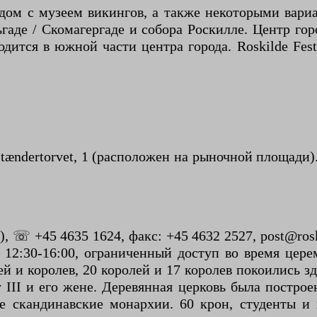
ядом с музеем викингов, а также некоторыми вар
аде / Скомагергаде и собора Роскилле. Центр гор
дится в южной части центра города. Roskilde Fest
ændertorvet, 1 (расположен на рыночной площади)
, ☏ +45 4635 1624, факс: +45 4632 2527, post@rosk
 Вс 12:30-16:00, ограниченный доступ во время ц
й и королев, 20 королей и 17 королев покоились 
II и его жене. Деревянная церковь была построен
е скандинавские монархии. 60 крон, студенты и