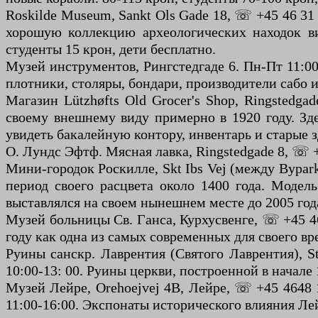
Roskilde Museum, Sankt Ols Gade 18, ☏ +45 46 3
хорошую коллекцию археологических находок ви
студенты 15 крон, дети бесплатно.
Музей инструментов, Рингстедгаде 6. Пн-Пт 11:00
плотники, столяры, бондари, производители сабо и
Магазин Lützhøfts Old Grocer's Shop, Ringstedga
своему внешнему виду примерно в 1920 году. Зде
увидеть бакалейную контору, инвентарь и старые з
О. Лундс Эфтф. Мясная лавка, Ringstedgade 8, ☏ +4
Мини-городок Роскилле, Skt Ibs Vej (между Bypark
период своего расцвета около 1400 года. Модел
выставлялся на своем нынешнем месте до 2005 года
Музей больницы Св. Ганса, Курхусвенге, ☏ +45 463
году как одна из самых современных для своего вр
Руины санскр. Лаврентия (Святого Лаврентия), St
10:00-13: 00. Руины церкви, построенной в начале 
Музей Лейре, Orehoejvej 4B, Лейре, ☏ +45 4648 1
11:00-16:00. Экспонаты исторического влияния Ле