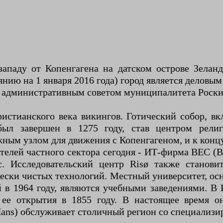
ападу от Копенгагена на датском острове Зелан
янию на 1 января 2016 года) город является деловы
я административным советом муниципалитета Роски
ристианского века викингов. Готический собор, 
ыл завершен в 1275 году, став центром рели
жным узлом для движения с Копенгагеном, и к кон
лей частного сектора сегодня - ИТ-фирма BEC (Bank
с. Исследовательский центр Risø также станови
ески чистых технологий. Местный университет, осн
 в 1964 году, являются учебными заведениями. В 
е открытия в 1855 году. В настоящее время он
Hans) обслуживает столичный регион со специализ