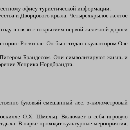
к местному офису туристической информации.
кусства и Дворцового крыла. Четырехкрылое желтое
году в связи с открытием первой железной дороги
историю Роскилле. Он был создан скульптором Оле
м Питером Брандесом. Они символизируют жизнь и
ворение Хенрика Нордбрандта.
ественно буковый смешанный лес. 5-километровый
Роскилле О.Х. Шмельц. Включает в себя игровую
отдыха. В парке проходят культурные мероприятия,