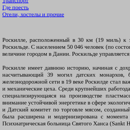
Транспорт
Где поесть
Отели, хостелы и прочие
Роскилле, расположенный в 30 км (19 миль) к з
Роскильде. С населением 50 046 человек (по состо
величине городом в Дании. Роскильде управляетс
Роскилле имеет давнюю историю, начиная с дох
насчитывающий 39 могил датских монархов, б
железнодорожной сети в 19 веке Роскилде стал ва
и механические цеха. Среди крупнейших работодате
специализирующаяся на производстве пластмас
внимание устойчивой энергетике в сфере экологич
и Датский комитет по торговле мясом, созданный
была расширена и модернизирована с момента е
Психиатрическая больница Святого Ханса (Sankt 