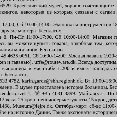
1 6529. Краеведческий музей, хорошо сочетающийся
кингов, некоторые из которых связаны с сагами 
-17:00, Сб 10:00-14:00. Экспонаты инструментов 1
 другие мастера. Бесплатно.
de 8. Пн-Пт 11:00-17:00, Сб 10:00-14:00. Магазин
сь вы можете купить товары, подобные тем, кото
дания магазинов. Бесплатно.
5 4635 0061. Сб 10:00-14:00. Мясная лавка в 1920-х
en и гаванью), uffe@routeware.dk. Всегда доступны
ь выполнена в масштабе 1:200 и имеет площадь о
. Бесплатно.
3 4752, karin.garde@shh.regionh.dk. Вт 13:00-16:
емени. В музее представлена история больницы. Бес
ændertorvet 1, ☏ +45 4631 3399. Май-август: Пн-
12 века. 25 крон, пенсионеры/студенты 15 крон, дет
468, Museum@lejre.dk. Октябрь-март: сб-вс 11:00-
йре на историю Дании. Также экспонаты историческ