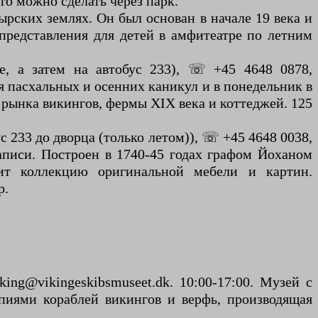
то можно сделать через парк.
рских землях. Он был основан в начале 19 века и
 представления для детей в амфитеатре по летним
ejre, а затем на автобус 233), ☏ +45 4648 0878,
емя пасхальных и осенних каникул и в понедельник в
, рынка викингов, фермы XIX века и коттеджей. 125
бус 233 до дворца (только летом)), ☏ +45 4648 0038,
 записи. Построен в 1740-45 годах графом Йоханом
ит коллекцию оригинальной мебели и картин.
р.
ing@vikingeskibsmuseet.dk. 10:00-17:00. Музей с
опиями кораблей викингов и верфь, производящая