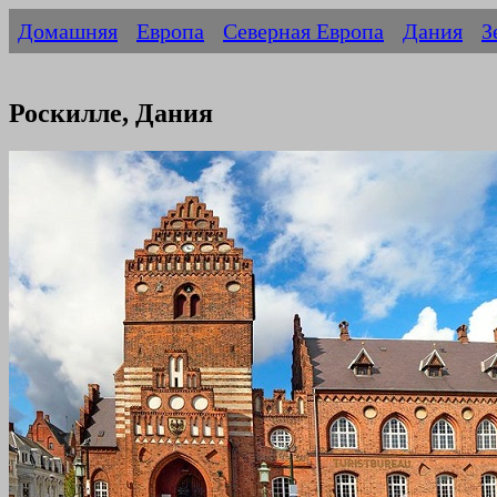
Домашняя
Европа
Северная Европа
Дания
З
Роскилле, Дания