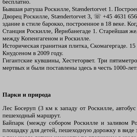
бесплатно.
Бывшая ратуша Роскилле, Stændertorvet 1. Постро
Дворец Роскилле, Stændertorvet 3, ☏ +45 4631 65
здание в стиле барокко, построенное в 18 веке. Ко
Станция Роскилле, Йернбанегаде 1. Старейшая же
между Копенгагеном и Роскилле.
Историческая гранитная плитка, Скомагергаде. 1
Кнудсеном в 2009 году.
Гигантские кувшины, Хестеторвет. Три пятиметр
мертвых и были поставлены здесь в честь 1000-ле
Парки и природа
Лес Босеруп (3 км к западу от Роскилле, автоб
пешеходный маршрут.
Байпарк (между собором Роскилле и заливом Ро
площадку для детей, пешеходную дорожку в виде з