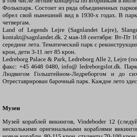
в том числе летние концерты по вторникам в июле.
Фолькпарк. Состоит из ряда объединенных парков
обрел свой нынешний вид в 1930-х годах. В парк
четвергам.
Land of Legends Lejre (Sagnlandet Lejre), Slan
kontakt@sagnlandet.dk. 2 мая-18 сентября: Вт-Пт 1
середине лета. Тематический парк с реконструкция
крон, дети 3-11 лет 85 крон.
Ledreborg Palace & Park, Ledreborg Alle 2, Lejre (
факс: +45 4648 0480, info@ ledreborgslot.dk. Па
Людвигом Гольштейном-Ледреборгом и до сих
Отреставрирован барочный парк. Каждое лето здес
Музеи
Музей кораблей викингов, Vindeboder 12 (следуй
несколькими оригинальными кораблями викингов,
новые корабли. 80-115 крон, студенты 70-100 крон,