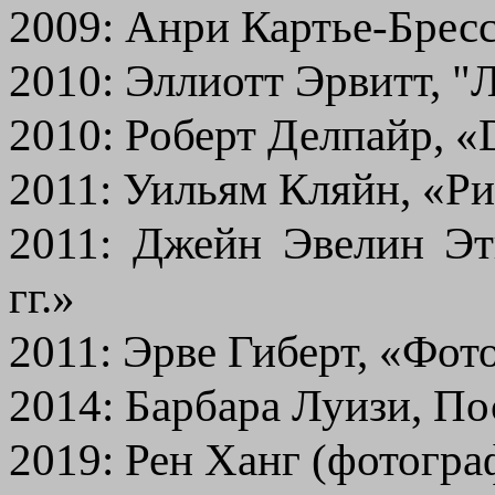
2009: Анри Картье-Бресс
2010: Эллиотт Эрвитт, 
2010: Роберт Делпайр, «D
2011: Уильям Кляйн, «Р
2011: Джейн Эвелин Эт
гг.»
2011: Эрве Гиберт, «Фо
2014: Барбара Луизи, П
2019: Рен Ханг (фотогра