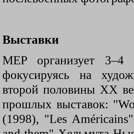
Выставки
MEP организует 3–4 
фокусируясь на худож
второй половины XX век
прошлых выставок: "W
(1998), "Les Américains
and them" Хельмута Нью