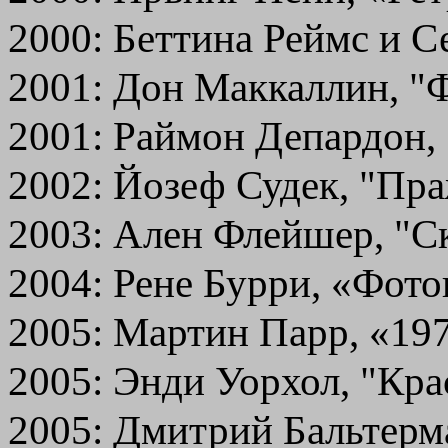
2000: Беттина Реймс и Се
2001: Дон Маккаллин, "
2001: Раймон Депардон,
2002: Йозеф Судек, "Пр
2003: Ален Флейшер, "С
2004: Рене Бурри, «Фот
2005: Мартин Парр, «19
2005: Энди Уорхол, "Кр
2005: Дмитрий Бальтерм