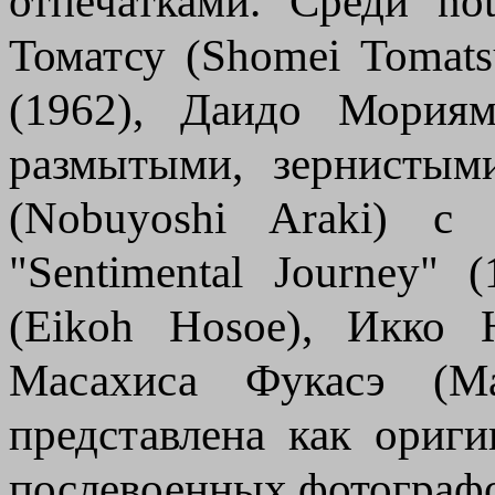
отпечатками. Среди n
Томатсу (Shomei Tomats
(1962), Даидо Мориям
размытыми, зернистым
(Nobuyoshi Araki) с 
"Sentimental Journey"
(Eikoh Hosoe), Икко 
Масахиса Фукасэ (Mas
представлена как ориг
послевоенных фотографо