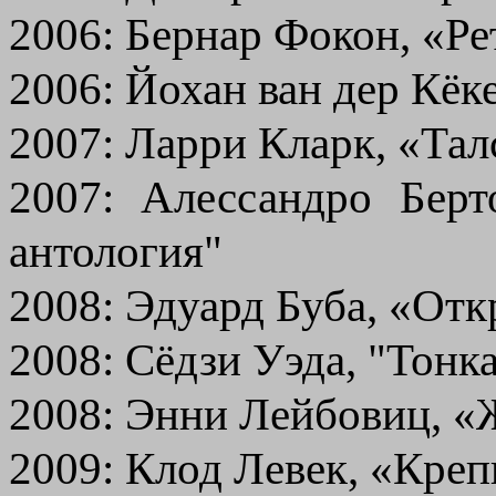
2006: Бернар Фокон, «Р
2006: Йохан ван дер Кёк
2007: Ларри Кларк, «Тал
2007: Алессандро Берт
антология"
2008: Эдуард Буба, «От
2008: Сёдзи Уэда, "Тонк
2008: Энни Лейбовиц, «
2009: Клод Левек, «Креп