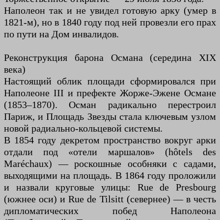
Наполеон так и не увидел готовую арку (умер в
1821-м), но в 1840 году под ней провезли его прах
по пути на Дом инвалидов.
Реконструкция барона Османа (середина XIX
века)
Настоящий облик площади сформировался при
Наполеоне III и префекте Жорже-Эжене Османе
(1853–1870). Осман радикально перестроил
Париж, и Площадь Звезды стала ключевым узлом
новой радиально-кольцевой системы.
В 1854 году декретом пространство вокруг арки
отдали под «отели маршалов» (hôtels des
Maréchaux) — роскошные особняки с садами,
выходящими на площадь. В 1864 году проложили
и назвали круговые улицы: Rue de Presbourg
(южнее оси) и Rue de Tilsitt (севернее) — в честь
дипломатических побед Наполеона