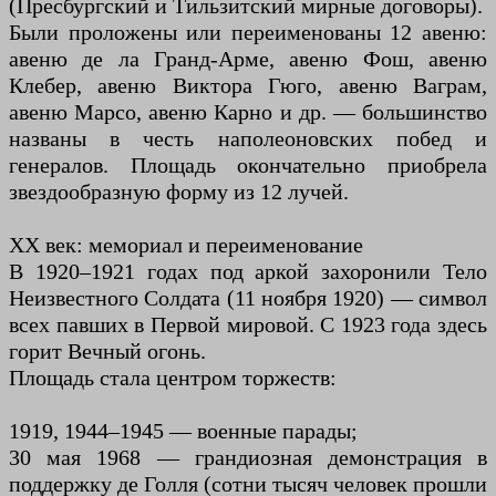
(Пресбургский и Тильзитский мирные договоры).
Были проложены или переименованы 12 авеню:
авеню де ла Гранд-Арме, авеню Фош, авеню
Клебер, авеню Виктора Гюго, авеню Ваграм,
авеню Марсо, авеню Карно и др. — большинство
названы в честь наполеоновских побед и
генералов. Площадь окончательно приобрела
звездообразную форму из 12 лучей.
XX век: мемориал и переименование
В 1920–1921 годах под аркой захоронили Тело
Неизвестного Солдата (11 ноября 1920) — символ
всех павших в Первой мировой. С 1923 года здесь
горит Вечный огонь.
Площадь стала центром торжеств:
1919, 1944–1945 — военные парады;
30 мая 1968 — грандиозная демонстрация в
поддержку де Голля (сотни тысяч человек прошли