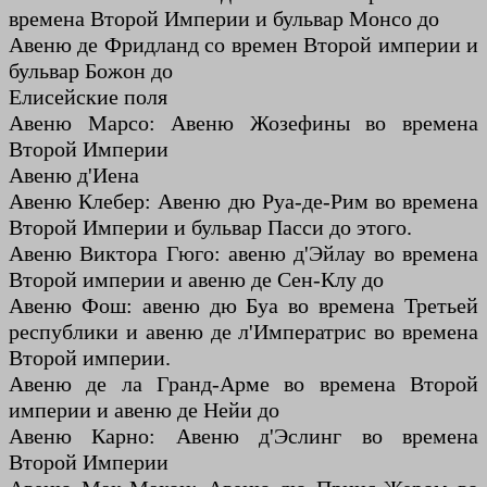
времена Второй Империи и бульвар Монсо до
Авеню де Фридланд со времен Второй империи и
бульвар Божон до
Елисейские поля
Авеню Марсо: Авеню Жозефины во времена
Второй Империи
Авеню д'Иена
Авеню Клебер: Авеню дю Руа-де-Рим во времена
Второй Империи и бульвар Пасси до этого.
Авеню Виктора Гюго: авеню д'Эйлау во времена
Второй империи и авеню де Сен-Клу до
Авеню Фош: авеню дю Буа во времена Третьей
республики и авеню де л'Императрис во времена
Второй империи.
Авеню де ла Гранд-Арме во времена Второй
империи и авеню де Нейи до
Авеню Карно: Авеню д'Эслинг во времена
Второй Империи