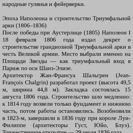
народные гулянья и фейерверки.
Эпоха Наполеона и строительство Триумфальной
арки (1806–1836)
После победы при Аустерлице (1805) Наполеон I
18 февраля 1806 года издал декрет о
строительстве грандиозной Триумфальной арки в
честь Великой армии. Место выбрали именно на
Площади Звезды — как триумфальный вход в
Париж по оси Шанз-Элизе.
Архитектор Жан-Франсуа Шальгрен (Jean-
François Chalgrin) разработал проект (высота 49,5
м, ширина 44,8 м). Закладка состоялась 15
августа 1806 года. Строительство шло медленно:
к 1814 году возвели только фундамент и нижнюю
часть, потом работы остановились. Возобновили
в 1823-м, завершили в 1836 году при короле Луи-
Филиппе (архитекторы Густ, Юйо, Блуэ).
Торжественное открытие — 29 июля 1836 года.