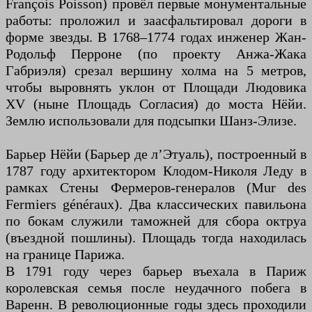
François Poisson) провёл первые монументальные
работы: проложил и заасфальтировал дороги в
форме звезды. В 1768–1774 годах инженер Жан-
Родольф Перроне (по проекту Анжа-Жака
Габриэля) срезал вершину холма на 5 метров,
чтобы выровнять уклон от Площади Людовика
XV (ныне Площадь Согласия) до моста Нёйи.
Землю использовали для подсыпки Шанз-Элизе.
Барьер Нёйи (Барьер де л’Этуаль), построенный в
1787 году архитектором Клодом-Николя Леду в
рамках Стены Фермеров-генералов (Mur des
Fermiers généraux). Два классических павильона
по бокам служили таможней для сбора октруа
(въездной пошлины). Площадь тогда находилась
на границе Парижа.
В 1791 году через барьер въехала в Париж
королевская семья после неудачного побега в
Варенн. В революционные годы здесь проходили