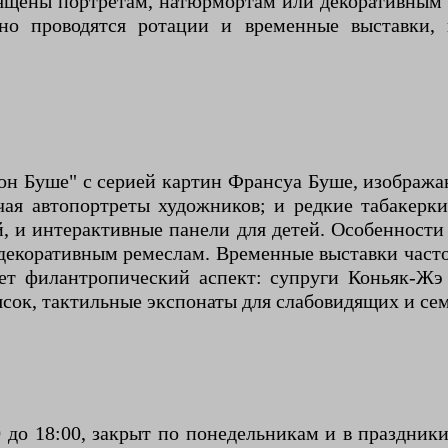
щены портретам, натюрмортам или декоративным ис
рно проводятся ротации и временные выставки,
н Буше" с серией картин Франсуа Буше, изобража
ючая автопортреты художников; и редкие табакерк
й, и интерактивные панели для детей. Особенност
 декоративным ремеслам. Временные выставки часто
ет филантропический аспект: супруги Коньяк-Жэ 
сок, тактильные экспонаты для слабовидящих и с
 до 18:00, закрыт по понедельникам и в праздники 