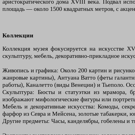
аристократического дома XVIII века. Подвал исп
площадь — около 1500 квадратных метров, с акце
Коллекции
Коллекция музея фокусируется на искусстве XV
скульптуру, мебель, декоративно-прикладное искус
Живопись и графика: Около 200 картин и рисунко
жанровые картины), Антуана Ватто (феты галантн
работы), Каналетто (виды Венеции) и Тьеполо. Ос
Скульптура: Бюсты и статуэтки из мрамора, б
изображают мифологические фигуры или портреты
Мебель и декоративные искусства: Комоды, секр
фарфор из Севра и Мейсена, золотые табакерки, 
Другие предметы: Часы, канделябры, гобелены и 