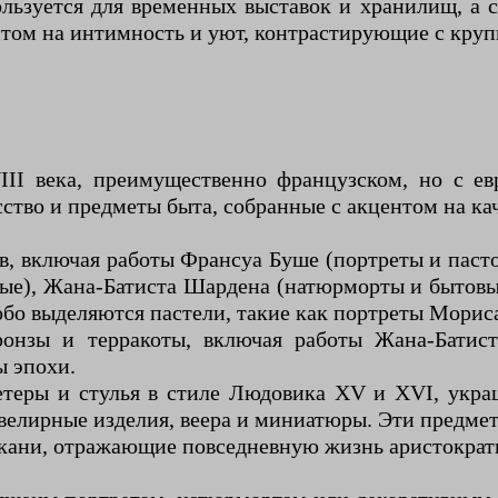
ользуется для временных выставок и хранилищ, а
нтом на интимность и уют, контрастирующие с кру
III века, преимущественно французском, но с е
ство и предметы быта, собранные с акцентом на ка
в, включая работы Франсуа Буше (портреты и пас
ые), Жана-Батиста Шардена (натюрморты и бытовы
обо выделяются пастели, такие как портреты Мориса
ронзы и терракоты, включая работы Жана-Бати
 эпохи.
етеры и стулья в стиле Людовика XV и XVI, укр
ювелирные изделия, веера и миниатюры. Эти предме
ткани, отражающие повседневную жизнь аристократ