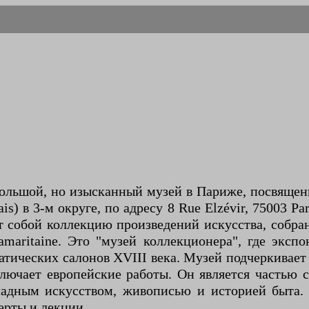
ольшой, но изысканный музей в Париже, посвященн
) в 3-м округе, по адресу 8 Rue Elzévir, 75003 P
яет собой коллекцию произведений искусства, со
maritaine. Это "музей коллекционера", где экс
ических салонов XVIII века. Музей подчеркивает 
ключает европейские работы. Он является частью
ладным искусством, живописью и историей быта. 
ерты и лекции.