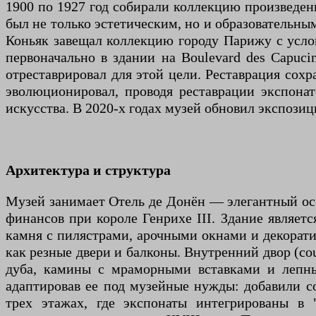
1900 по 1927 год собирали коллекцию произведен
был не только эстетическим, но и образовательны
Коньяк завещал коллекцию городу Парижу с услов
первоначально в здании на Boulevard des Capuci
отреставрировал для этой цели. Реставрация сох
эволюционировал, проводя реставрации экспона
искусства. В 2020-х годах музей обновил экспози
Архитектура и структура
Музей занимает Отель де Донён — элегантный осо
финансов при короле Генрихе III. Здание являет
камня с пилястрами, арочными окнами и декорати
как резные двери и балконы. Внутренний двор (cou
дуба, камины с мраморными вставками и лепные
адаптировав ее под музейные нужды: добавили с
трех этажах, где экспонаты интегрированы в