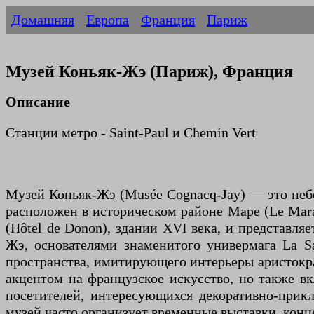
Домашняя
Европа
Франция
Париж
Музей Коньяк-Жэ (Париж), Франция
Описание
Станции метро - Saint-Paul и Chemin Vert
Музей Коньяк-Жэ (Musée Cognacq-Jay) — это неб
расположен в историческом районе Маре (Le Marais
(Hôtel de Donon), здании XVI века, и представл
Жэ, основателями знаменитого универмага La Sa
пространства, имитирующего интерьеры аристократ
акцентом на французское искусство, но также в
посетителей, интересующихся декоративно-прик
музей часто организует временные выставки, конц