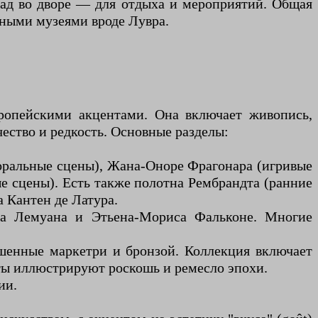
 сад во дворе — для отдыха и мероприятий. Общая
пными музеями вроде Лувра.
вропейскими акцентами. Она включает живопись,
чество и редкость. Основные разделы:
торальные сцены), Жана-Оноре Фрагонара (игривые
е сцены). Есть также полотна Рембрандта (ранние
 Кантен де Латура.
ста Лемуана и Этьена-Мориса Фальконе. Многие
ашенные маркетри и бронзой. Коллекция включает
ты иллюстрируют роскошь и ремесло эпохи.
ии.