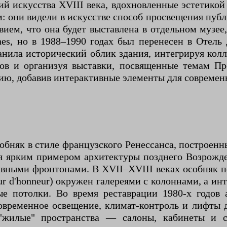
ий искусства XVIII века, вдохновленные эстетик
м: они видели в искусстве способ просвещения публ
ием, что она будет выставлена в отдельном музее,
nes, но в 1988–1990 годах был перенесен в Отель
ранила исторический облик здания, интегрируя кол
тов и организуя выставки, посвященные темам Пр
цию, добавив интерактивные элементы для современ
бняк в стиле французского Ренессанса, построенны
ся ярким примером архитектуры позднего Возрожд
вными фронтонами. В XVII–XVIII веках особняк пе
r d'honneur) окружен галереями с колоннами, а ин
 потолки. Во время реставрации 1980-х годов 
овременное освещение, климат-контроль и лифты д
 "жилые" пространства — салоны, кабинеты и