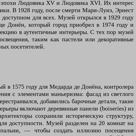
ой эпохи Людовика XV и Людовика XVI. Их интерес
ики. В 1928 году, после смерти Мари-Луиз, Эрнест
 доступном для всех. Музей открылся в 1929 году
 де Донён, который город приобрел в 1974 году и
лекцию в аутентичные интерьеры. С тех пор музей
освещения, таким как пастели или декоративные
ных посетителей.
й в 1575 году для Медарда де Донёна, контролера
ения с элементами маньеризма: фасад из светлого
рестраивался, добавились барочные детали, такие
терьеры включают деревянные панели (boiseries) из
архитекторы сохранили историческую структуру,
ля доступности. Музей разделен на 20 комнат на
 спальни, — чтобы создать иллюзию посещения