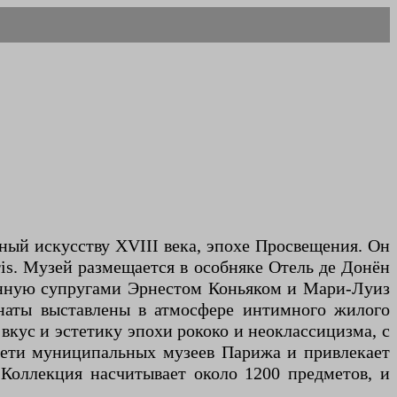
ый искусству XVIII века, эпохе Просвещения. Он
aris. Музей размещается в особняке Отель де Донён
бранную супругами Эрнестом Коньяком и Мари-Луиз
понаты выставлены в атмосфере интимного жилого
вкус и эстетику эпохи рококо и неоклассицизма, с
 сети муниципальных музеев Парижа и привлекает
Коллекция насчитывает около 1200 предметов, и