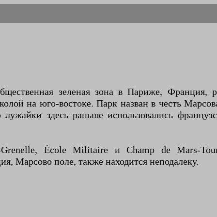
общественная зеленая зона в Париже, Франция, 
олой на юго-востоке. Парк назван в честь Марсова
то лужайки здесь раньше использовались францу
renelle, École Militaire и Champ de Mars-Tou
ия, Марсово поле, также находится неподалеку.