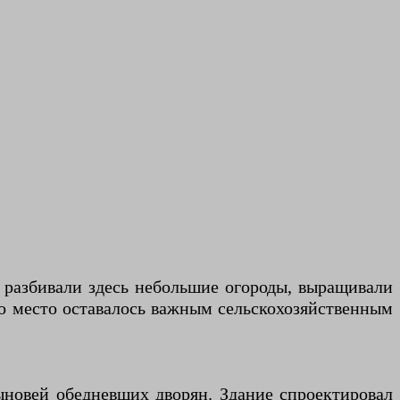
е разбивали здесь небольшие огороды, выращивали
но место оставалось важным сельскохозяйственным
новей обедневших дворян. Здание спроектировал