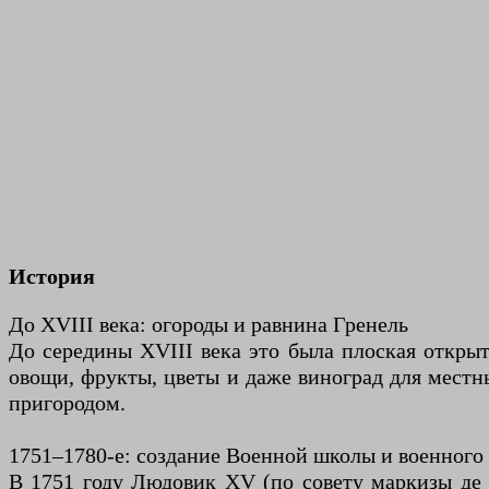
История
До XVIII века: огороды и равнина Гренель
До середины XVIII века это была плоская открыт
овощи, фрукты, цветы и даже виноград для местн
пригородом.
1751–1780-е: создание Военной школы и военного
В 1751 году Людовик XV (по совету маркизы де