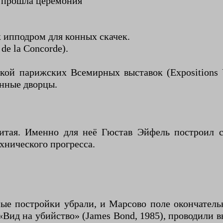
ь прошла церемония
к ипподром для конных скачек.
de la Concorde).
кой парижских Всемирных выставок (Expositions 
енные дворцы.
итая. Именно для неё Гюстав Эйфель построил
нического прогресса.
ные постройки убрали, и Марсово поле окончател
Вид на убийство» (James Bond, 1985), проводили вы