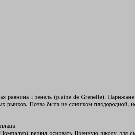
ая равнина Гренель (plaine de Grenelle). Парижан
ых рынков. Почва была не слишком плодородной, 
 плаца
 Помпадур) решил основать Военную школу для сы