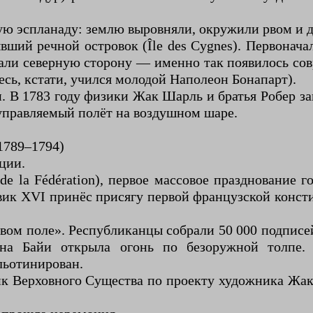
ную эспланаду: землю выровняли, окружили рвом и 
вший речной островок (Île des Cygnes). Первона
али северную сторону — именно так появилось сов
есь, кстати, учился молодой Наполеон Бонапарт).
и. В 1783 году физики Жак Шарль и братья Робер за
управляемый полёт на воздушном шаре.
1789–1794)
ции.
e la Fédération), первое массовое празднование г
ик XVI принёс присягу первой французской конст
овом поле». Республиканцы собрали 50 000 подписе
на Байи открыла огонь по безоружной толпе.
льотинирован.
ник Верховного Существа по проекту художника Жа