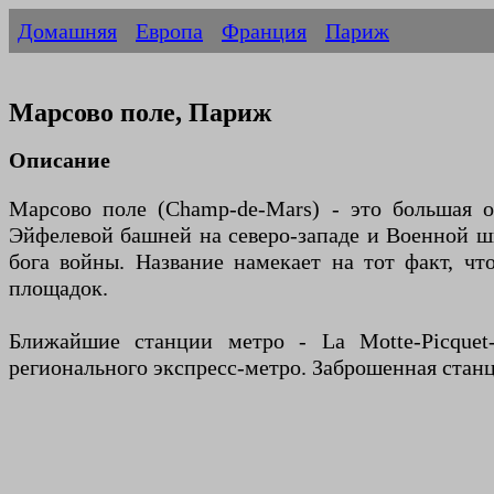
Домашняя
Европа
Франция
Париж
Марсово поле, Париж
Описание
Марсово поле (Champ-de-Mars) - это большая 
Эйфелевой башней на северо-западе и Военной шк
бога войны. Название намекает на тот факт, ч
площадок.
Ближайшие станции метро - La Motte-Picquet-G
регионального экспресс-метро. Заброшенная станц