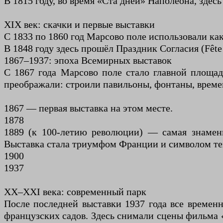
В 1815 году, во время «Ста дней» Наполеона, здес
XIX век: скачки и первые выставки
С 1833 по 1860 год Марсово поле использовали ка
В 1848 году здесь прошёл Праздник Согласия (Fête 
1867–1937: эпоха Всемирных выставок
С 1867 года Марсово поле стало главной площад
преображали: строили павильоны, фонтаны, врем
1867 — первая выставка на этом месте.
1878
1889 (к 100-летию революции) — самая знамен
Выставка стала триумфом Франции и символом тех
1900
1937
XX–XXI века: современный парк
После последней выставки 1937 года все времен
французских садов. Здесь снимали сцены фильма «