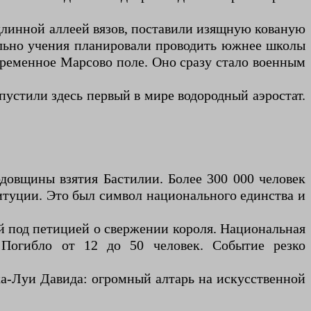
длинной аллеей вязов, поставили изящную кованую
чально учения планировали проводить южнее школы
ременное Марсово поле. Оно сразу стало военным
пустили здесь первый в мире водородный аэростат.
одовщины взятия Бастилии. Более 300 000 человек
итуции. Это был символ национального единства и
й под петицией о свержении короля. Национальная
 Погибло от 12 до 50 человек. Событие резко
ка-Луи Давида: огромный алтарь на искусственной