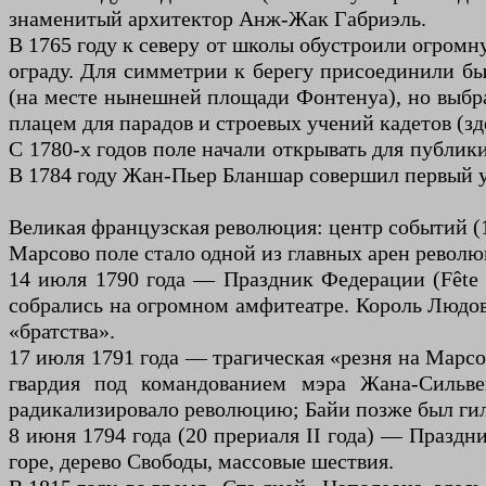
знаменитый архитектор Анж-Жак Габриэль.
В 1765 году к северу от школы обустроили огром
ограду. Для симметрии к берегу присоединили бы
(на месте нынешней площади Фонтенуа), но выбр
плацем для парадов и строевых учений кадетов (зд
С 1780-х годов поле начали открывать для публик
В 1784 году Жан-Пьер Бланшар совершил первый 
Великая французская революция: центр событий (
Марсово поле стало одной из главных арен револю
14 июля 1790 года — Праздник Федерации (Fête d
собрались на огромном амфитеатре. Король Людов
«братства».
17 июля 1791 года — трагическая «резня на Марс
гвардия под командованием мэра Жана-Сильве
радикализировало революцию; Байи позже был ги
8 июня 1794 года (20 прериаля II года) — Празд
горе, дерево Свободы, массовые шествия.