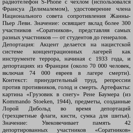
радиотелефон S-Phone с чехлом (использовался
Франсуа Делималемом), удостоверение члена
Национального совета сопротивления Жанны-
Пьер Леви. Значение: освящает вклад более 300
участников «Соратников», представляя самых
разных участников — от студентов до генералов.
Депортация: Акцент делается на нацистской
системе концентрационных лагерей как
инструменте террора, начиная с 1933 года, и
депортациях из Франции (около 70 000 человек,
включая 74 000 евреев в лагере смерти).
Контекст: принудительный труд, репрессии
против противников, голод и смерть. Артефакты:
картина «Грузовик в снегу» Рене Баумера (из
Kommando Stoeken, 1944), предметы, созданные
Лорой Дибольд во время депортаций
(трехцветные флаги, кисти, сумка для шитья).
Значение: Увековечивает память 42
депортированных участников «Соратников»