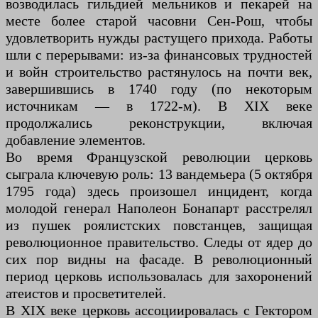
возводилась гильдией мельников и пекарей на
месте более старой часовни Сен-Рош, чтобы
удовлетворить нужды растущего прихода. Работы
шли с перерывами: из-за финансовых трудностей
и войн строительство растянулось на почти век,
завершившись в 1740 году (по некоторым
источникам — в 1722-м). В XIX веке
продолжались реконструкции, включая
добавление элементов.
Во время Французской революции церковь
сыграла ключевую роль: 13 вандемьера (5 октября
1795 года) здесь произошел инцидент, когда
молодой генерал Наполеон Бонапарт расстрелял
из пушек роялистских повстанцев, защищая
революционное правительство. Следы от ядер до
сих пор видны на фасаде. В революционный
период церковь использовалась для захоронений
атеистов и просветителей.
В XIX веке церковь ассоциировалась с Гектором