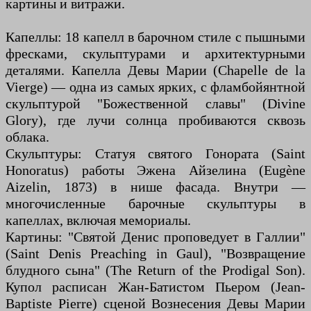
картины и витражи.
Капеллы: 18 капелл в барочном стиле с пышными
фресками, скульптурами и архитектурными
деталями. Капелла Девы Марии (Chapelle de la
Vierge) — одна из самых ярких, с фламбойянтной
скульптурой "Божественной славы" (Divine
Glory), где лучи солнца пробиваются сквозь
облака.
Скульптуры: Статуя святого Гонората (Saint
Honoratus) работы Эжена Айзелина (Eugène
Aizelin, 1873) в нише фасада. Внутри —
многочисленные барочные скульптуры в
капеллах, включая мемориалы.
Картины: "Святой Денис проповедует в Галлии"
(Saint Denis Preaching in Gaul), "Возвращение
блудного сына" (The Return of the Prodigal Son).
Купол расписан Жан-Батистом Пьером (Jean-
Baptiste Pierre) сценой Вознесения Девы Марии