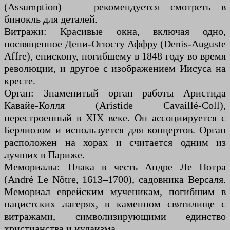
(Assumption) — рекомендуется смотреть в
бинокль для деталей.
Витражи: Красивые окна, включая одно,
посвященное Дени-Огюсту Аффру (Denis-Auguste
Affre), епископу, погибшему в 1848 году во время
революции, и другое с изображением Иисуса на
кресте.
Орган: Знаменитый орган работы Аристида
Кавайе-Колля (Aristide Cavaillé-Coll),
перестроенный в XIX веке. Он ассоциируется с
Берлиозом и используется для концертов. Орган
расположен на хорах и считается одним из
лучших в Париже.
Мемориалы: Плака в честь Андре Ле Нотра
(André Le Nôtre, 1613–1700), садовника Версаля.
Мемориал еврейским мученикам, погибшим в
нацистских лагерях, в каменном святилище с
витражами, символизирующими единство
христианства и иудаизма.