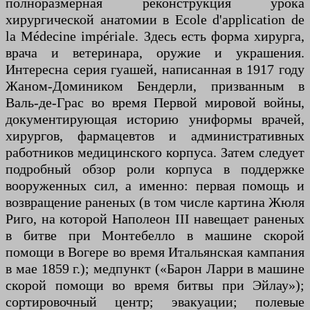
полноразмерная реконструкция урока
хирургической анатомии в Ecole d'application de
la Médecine impériale. Здесь есть форма хирурга,
врача и ветеринара, оружие и украшения.
Интересна серия гуашей, написанная в 1917 году
Жаном-Домиником Бендерли, призванным в
Валь-де-Грас во время Первой мировой войны,
документирующая историю униформы врачей,
хирургов, фармацевтов и административных
работников медицинского корпуса. Затем следует
подробный обзор роли корпуса в поддержке
вооруженных сил, а именно: первая помощь и
возвращение раненых (в том числе картина Жюля
Риго, на которой Наполеон III навещает раненых
в битве при Монтебелло в машине скорой
помощи в Вогере во время Итальянская кампания
в мае 1859 г.); медпункт («Барон Ларри в машине
скорой помощи во время битвы при Эйлау»);
сортировочный центр; эвакуации; полевые