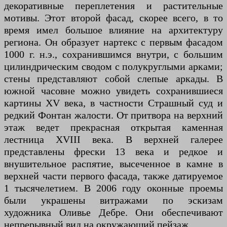
декоративные переплетения и растительные
мотивы. Этот второй фасад, скорее всего, в то
время имел большое влияние на архитектуру
региона. Он образует нартекс с первым фасадом
1000 г. н.э., сохранившимся внутри, с большим
цилиндрическим сводом с полукруглыми арками;
стены представляют собой слепые аркады. В
южной часовне можно увидеть сохранившиеся
картины XV века, в частности Страшный суд и
редкий Фонтан жалости. От притвора на верхний
этаж ведет прекрасная открытая каменная
лестница XVIII века. В верхней галерее
представлены фрески 13 века и редкое и
внушительное распятие, высеченное в камне в
верхней части первого фасада, также датируемое
1 тысячелетием. В 2006 году оконные проемы
были украшены витражами по эскизам
художника Оливье Дебре. Они обеспечивают
непрерывный вид на окружающий пейзаж.