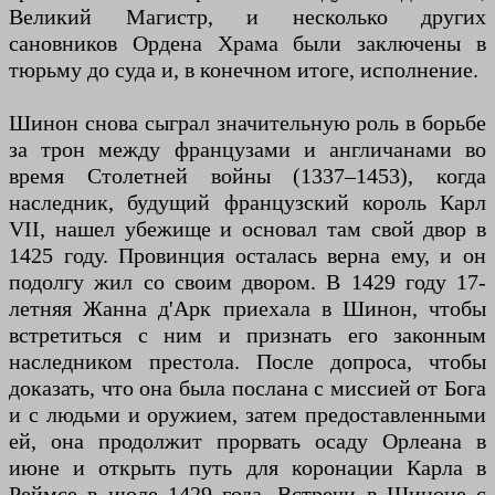
Великий Магистр, и несколько других
сановников Ордена Храма были заключены в
тюрьму до суда и, в конечном итоге, исполнение.
Шинон снова сыграл значительную роль в борьбе
за трон между французами и англичанами во
время Столетней войны (1337–1453), когда
наследник, будущий французский король Карл
VII, нашел убежище и основал там свой двор в
1425 году. Провинция осталась верна ему, и он
подолгу жил со своим двором. В 1429 году 17-
летняя Жанна д'Арк приехала в Шинон, чтобы
встретиться с ним и признать его законным
наследником престола. После допроса, чтобы
доказать, что она была послана с миссией от Бога
и с людьми и оружием, затем предоставленными
ей, она продолжит прорвать осаду Орлеана в
июне и открыть путь для коронации Карла в
Реймсе в июле 1429 года. Встречи в Шиноне с