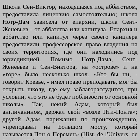
Школа Сен-Виктор, находящаяся под аббатством,
предоставила лицензию самостоятельно; школа
Нотр-Дам зависела от епархии, школа Сент-
Женевьев - от аббатства или капитула. Епархия и
аббатство или капитул через своего канцлера
предоставили профессорское право владения на
своих территориях, где они находились под
юрисдикцией. Помимо Нотр-Дама, Сент-
Женевьев и Сен-Виктора, на «острове» и на
«горе» было несколько школ. «Кто бы ни, -
говорит Кревье, - имел право преподавать, мог бы
открыть школу, где ему заблагорассудится, при
условии, что это не будет поблизости от основной
школы». Так, некий Адам, который был
англичанином, держал свой «возле Пти-Понта»;
другой Адам, парижанин по происхождению,
«преподавал на Большом мосту, который
называется Пон-о-Перемен» (Hist. de l'Univers. de