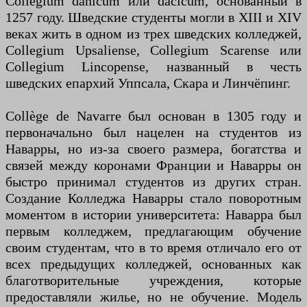
Collegium danicum или dacicum, основанный в
1257 году. Шведские студенты могли в XIII и XIV
веках жить в одном из трех шведских колледжей,
Collegium Upsaliense, Collegium Scarense или
Collegium Lincopense, названный в честь
шведских епархий Уппсала, Скара и Линчёпинг.
Collège de Navarre был основан в 1305 году и
первоначально был нацелен на студентов из
Наварры, но из-за своего размера, богатства и
связей между коронами Франции и Наварры он
быстро принимал студентов из других стран.
Создание Колледжа Наварры стало поворотным
моментом в истории университета: Наварра был
первым колледжем, предлагающим обучение
своим студентам, что в то время отличало его от
всех предыдущих колледжей, основанных как
благотворительные учреждения, которые
предоставляли жилье, но не обучение. Модель