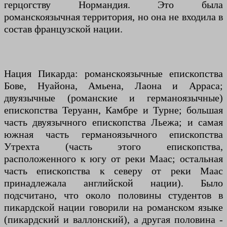
герцогству Нормандия. Это была
романскоязычная территория, но она не входила в
состав французской нации.
Нация Пикарда: романскоязычные епископства
Бове, Нуайона, Амьена, Лаона и Арраса;
двуязычные (романские и германоязычные)
епископства Теруанн, Камбре и Турне; большая
часть двуязычного епископства Льежа; и самая
южная часть германоязычного епископства
Утрехта (часть этого епископства,
расположенного к югу от реки Маас; остальная
часть епископства к северу от реки Маас
принадлежала английской нации). Было
подсчитано, что около половины студентов в
пикардской нации говорили на романском языке
(пикардский и валлонский), а другая половина -