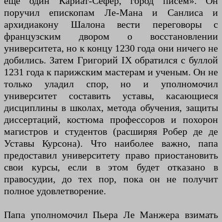
еще один Кариат-Сефер, город писем». Он
поручил епископам Ле-Мана и Санлиса и
архидиакону Шалона вести переговоры с
французским двором о восстановлении
университета, но к концу 1230 года они ничего не
добились. Затем Григорий IX обратился с буллой
1231 года к парижским мастерам и ученым. Он не
только уладил спор, но и уполномочил
университет составить уставы, касающиеся
дисциплины в школах, метода обучения, защиты
диссертаций, костюма профессоров и похорон
магистров и студентов (расширяя Робер де де
Уставы Курсона). Что наиболее важно, папа
предоставил университету право приостановить
свои курсы, если в этом будет отказано в
правосудии, до тех пор, пока он не получит
полное удовлетворение.
Папа уполномочил Пьера Ле Манжера взимать