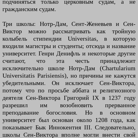
подчиняться только церковным судам, а не
гражданским судам.
Три школы: Нотр-Дам, Сент-Женевьев и Сен-
Виктор можно рассматривать как тройную
колыбель стипендии Universitas, в которую
входили магистры и студенты; отсюда и название
университет. Генри Денифль и некоторые другие
считают, что эта честь принадлежит
исключительно школе Нотр-Дам (Chartularium
Universitatis Parisiensis), но причины не кажутся
убедительными. Он исключает Сен-Виктора,
потому что по просьбе аббата и религиозного
деятеля Сен-Виктора Григорий IX в 1237 году
разрешил им возобновить прерванное
преподавание богословия. Но в основном
университет был основан около 1208 года, как
показывает Бык Иннокентия III. Следовательно,
школы Сен-Виктора вполне могли внести свой