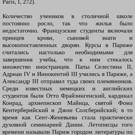
Paris, I, 272).
Количество учеников в столичной школе
постоянно росло, так что жилья было
недостаточно. Французские студенты включали
принцев крови, сыновей знати и
высокопоставленных дворян. Курсы в Париже
считались настолько необходимыми для
завершения учебы, что к ним стекалось
множество иностранцев. Папы Селестина II,
Адриан IV и Иннокентий III учились в Париже, а
Александр III отправил туда своих племянников.
Среди известных немецких и английских
студентов были Отто Фрайзингенский, кардинал
Конрад, архиепископ Майнца, святой Фома
Кентерберийский и Джон Солсберийский; в то
время как Сент-Женевьева стала практически
духовной семинарией Дании. Летописцы того
времени называли Париж городом литературы по