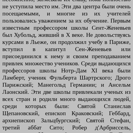
не уступила место им. Эти два центра были очень
посещаемыми, и многие из их учителей
пользовались уважением за их обучение. Первым
известным профессором школы Сент-Женевьев
был Хубольд, живший в X веке. Не довольствуясь
курсами в Льеже, он продолжил учебу в Париже,
вступил в капитул Сен-Женевьев или
присоединился к нему и своим преподаванием
привлек множество учеников. Среди выдающихся
профессоров школы Нотр-Дам XI века были
Ламберт, ученик Фульберта Шартрского; Дрого
Парижский; Манегольд Германии; и Ансельм
Лаонский. Эти две школы привлекали ученых из
всех стран и родили много выдающихся людей,
среди которых были: Святой Станислав
Щепановский, епископ Краковский; Геббард,
архиепископ Зальцбургский; Святой Стефан,
третий аббат Сито; Робер д'Арбриссель,