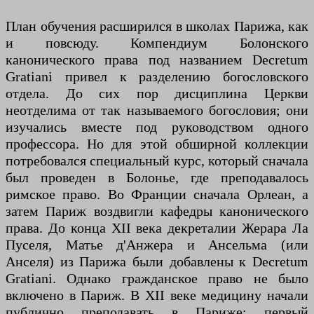
План обучения расширился в школах Парижа, как
и повсюду. Компендиум Болонского
канонического права под названием Decretum
Gratiani привел к разделению богословского
отдела. До сих пор дисциплина Церкви
неотделима от так называемого богословия; они
изучались вместе под руководством одного
профессора. Но для этой обширной коллекции
потребовался специальный курс, который сначала
был проведен в Болонье, где преподавалось
римское право. Во Франции сначала Орлеан, а
затем Париж воздвигли кафедры канонического
права. До конца XII века декреталии Жерара Ла
Пуселя, Матье д'Анжера и Ансельма (или
Анселя) из Парижа были добавлены к Decretum
Gratiani. Однако гражданское право не было
включено в Париж. В XII веке медицину начали
публично преподавать в Париже: первый