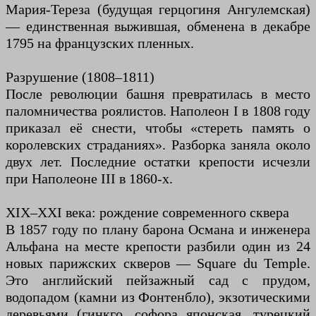
Мария-Тереза (будущая герцогиня Ангулемская)
— единственная выжившая, обменена в декабре
1795 на французских пленных.
Разрушение (1808–1811)
После революции башня превратилась в место
паломничества роялистов. Наполеон I в 1808 году
приказал её снести, чтобы «стереть память о
королевских страданиях». Разборка заняла около
двух лет. Последние остатки крепости исчезли
при Наполеоне III в 1860-х.
XIX–XXI века: рождение современного сквера
В 1857 году по плану барона Османа и инженера
Альфана на месте крепости разбили один из 24
новых парижских скверов — Square du Temple.
Это английский пейзажный сад с прудом,
водопадом (камни из Фонтенбло), экзотическими
деревьями (гинкго, софора японская, турецкий