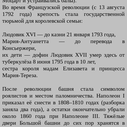
Моцарт и устраивались балы).
Во время Французской революции (с 13 августа
1792 года) крепость стала государственной
тюрьмой для королевской семьи:
Людовик XVI — до казни 21 января 1793 года,
Мария-Антуанетта — до перевода в
Консьержери,
их дети — дофин Людовик XVII умер здесь от
туберкулёза 8 июня 1795 года в 10 лет,
сестра короля мадам Елизавета и принцесса
Мария-Тереза.
После революции башня стала символом
роялистов и местом паломничества. Наполеон I
приказал её снести в 1808–1810 годах (разборка
заняла два года), а остатки окончательно убрали
около 1860 года при Наполеоне III. Тяжёлые
двери Большой башни до сих пор хранятся в