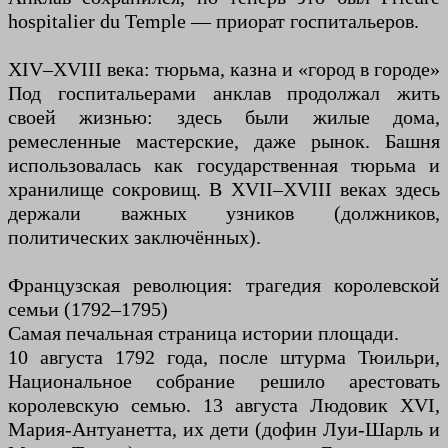
hospitalier du Temple — приорат госпитальеров.
XIV–XVIII века: тюрьма, казна и «город в городе»
Под госпитальерами анклав продолжал жить
своей жизнью: здесь были жилые дома,
ремесленные мастерские, даже рынок. Башня
использовалась как государственная тюрьма и
хранилище сокровищ. В XVII–XVIII веках здесь
держали важных узников (должников,
политических заключённых).
Французская революция: трагедия королевской
семьи (1792–1795)
Самая печальная страница истории площади.
10 августа 1792 года, после штурма Тюильри,
Национальное собрание решило арестовать
королевскую семью. 13 августа Людовик XVI,
Мария-Антуанетта, их дети (дофин Луи-Шарль и