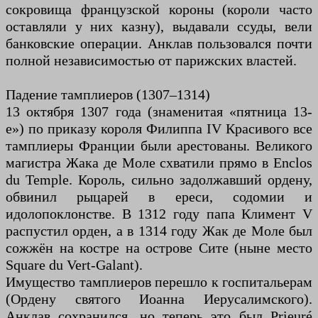
сокровища французской короны (короли часто
оставляли у них казну), выдавали ссуды, вели
банковские операции. Анклав пользовался почти
полной независимостью от парижских властей.
Падение тамплиеров (1307–1314)
13 октября 1307 года (знаменитая «пятница 13-
е») по приказу короля Филиппа IV Красивого все
тамплиеры Франции были арестованы. Великого
магистра Жака де Моле схватили прямо в Enclos
du Temple. Король, сильно задолжавший ордену,
обвинил рыцарей в ереси, содомии и
идолопоклонстве. В 1312 году папа Климент V
распустил орден, а в 1314 году Жак де Моле был
сожжён на костре на острове Сите (ныне место
Square du Vert-Galant).
Имущество тамплиеров перешло к госпитальерам
(Ордену святого Иоанна Иерусалимского).
Анклав сохранился, но теперь это был Prieuré