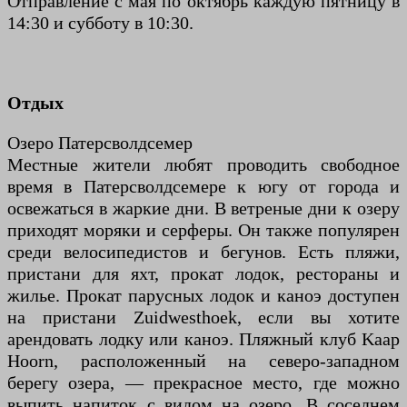
Отправление с мая по октябрь каждую пятницу в
14:30 и субботу в 10:30.
Отдых
Озеро Патерсволдсемер
Местные жители любят проводить свободное
время в Патерсволдсемере к югу от города и
освежаться в жаркие дни. В ветреные дни к озеру
приходят моряки и серферы. Он также популярен
среди велосипедистов и бегунов. Есть пляжи,
пристани для яхт, прокат лодок, рестораны и
жилье. Прокат парусных лодок и каноэ доступен
на пристани Zuidwesthoek, если вы хотите
арендовать лодку или каноэ. Пляжный клуб Kaap
Hoorn, расположенный на северо-западном
берегу озера, — прекрасное место, где можно
выпить напиток с видом на озеро. В соседнем