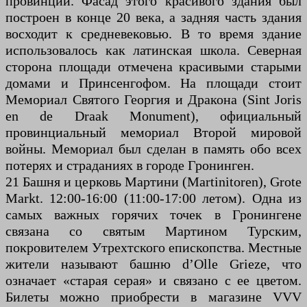
провинции. Фасад этого красивого здания был
построен в конце 20 века, а задняя часть здания
восходит к средневековью. В то время здание
использовалось как латинская школа. Северная
сторона площади отмечена красивыми старыми
домами и Принсенгофом. На площади стоит
Мемориал Святого Георгия и Дракона (Sint Joris
en de Draak Monument), официальный
провинциальный мемориал Второй мировой
войны. Мемориал был сделан в память обо всех
потерях и страданиях в городе Гронинген.
21 Башня и церковь Мартини (Martinitoren), Grote
Markt. 12:00-16:00 (11:00-17:00 летом). Одна из
самых важных горячих точек в Гронингене
связана со святым Мартином Турским,
покровителем Утрехтского епископства. Местные
жители называют башню d’Olle Grieze, что
означает «старая серая» и связано с ее цветом.
Билеты можно приобрести в магазине VVV