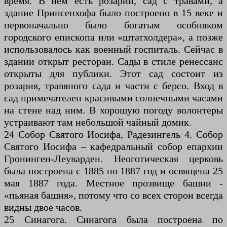
время. В нем есть розарий, сад с травами, а
здание Принсенхофа было построено в 15 веке и
первоначально было богатым особняком
городского епископа или «штатхолдера», а позже
использовалось как военный госпиталь. Сейчас в
здании открыт ресторан. Сады в стиле ренессанс
открыты для публики. Этот сад состоит из
розария, травяного сада и части с берсо. Вход в
сад примечателен красивыми солнечными часами
на стене над ним. В хорошую погоду волонтеры
устраивают там небольшой чайный домик.
24 Собор Святого Иосифа, Радезингель 4. Собор
Святого Иосифа – кафедральный собор епархии
Гронинген-Леуварден. Неоготическая церковь
была построена с 1885 по 1887 год и освящена 25
мая 1887 года. Местное прозвище башни -
«пьяная башня», потому что со всех сторон всегда
видны двое часов.
25 Синагога. Синагога была построена по