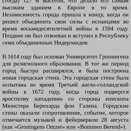
(тогда) 127 м высотой, что делало его самым
высоким зданием в Европе в то время.
Независимость города пришла к концу, когда он
решил объединить свои силы с испанцами во
время восьмидесятилетней войны в 1594 году.
Позднее он был отвоеван и вступил в Республику
семи объединенных Нидерландов.
В 1614 году был основан Университет Гронингена
для религиозного образования. В тот же период
город быстро расширялся, и была построена
новая городская стена. Эта городская стена была
испытана во время Третьей англо-голландской
войны в 1672 году, когда город подвергся
яростному нападению со стороны епископа
Мюнстера Бернхарда фон Галена. Городские
стены оказали сопротивление, событие, которое
отмечается музыкой и фейерверком 28 августа
(как «Groningens Ontzet» или «Bommen Berend»).