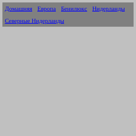
Домашняя
Европа
Бенилюкс
Нидерланды
Северные Нидерланды