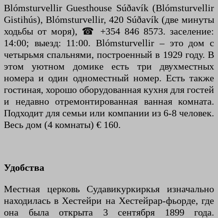
Blómsturvellir Guesthouse Súðavík (Blómsturvellir
Gistihús), Blómsturvellir, 420 Súðavík (две минуты
ходьбы от моря), ☎ +354 846 8573. заселение:
14:00; выезд: 11:00. Blómsturvellir – это дом с
четырьмя спальнями, построенный в 1929 году. В
этом уютном домике есть три двухместных
номера и один одноместный номер. Есть также
гостиная, хорошо оборудованная кухня для гостей
и недавно отремонтированная ванная комната.
Подходит для семьи или компании из 6-8 человек.
Весь дом (4 комнаты) € 160.
Удобства
Местная церковь Судавикуркиркья изначально
находилась в Хестейри на Хестейрар-фьорде, где
она была открыта 3 сентября 1899 года.