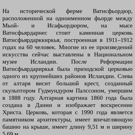
На исторической ферме Ватнсфьордюр,
расположенной на одноименном фьорде между
Мьой- и Исафьордюром, на мысе
Ватнсфьярдарнес стоит каменная церковь
Ватнсфьярдарккиркья, построенная в 1911–1912
годах на 60 человек. Многие из ее произведений
искусства сейчас выставлены в Национальном
музее Исландии. После Реформации
Ватнсфьярдариркья была приходской церковью
одного из крупнейших районов Исландии. Слева
от алтаря висит большой крест, созданный
скульптором Гудмундуром Палссоном, умершим
в 1888 году. Алтарная картина 1860 года была
создана в Дании и изображает воскресение
Христа. Церковь, которая с 1990 года является
памятником архитектуры, имеет впечатляющую
башню на крыше, имеет длину 9,51 м и ширину
5,69 м.