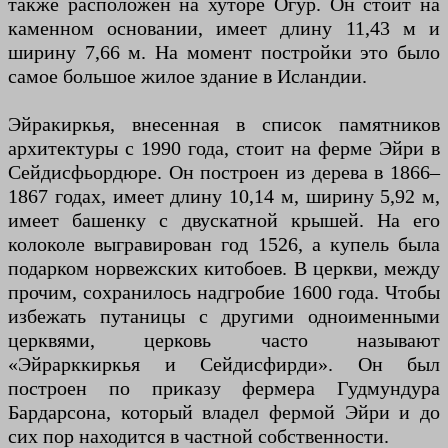
также расположен на хуторе Огур. Он стоит на
каменном основании, имеет длину 11,43 м и
ширину 7,66 м. На момент постройки это было
самое большое жилое здание в Исландии.
Эйракиркья, внесенная в список памятников
архитектуры с 1990 года, стоит на ферме Эйри в
Сейдисфьордюре. Он построен из дерева в 1866–
1867 годах, имеет длину 10,14 м, ширину 5,92 м,
имеет башенку с двускатной крышей. На его
колоколе выгравирован год 1526, а купель была
подарком норвежских китобоев. В церкви, между
прочим, сохранилось надгробие 1600 года. Чтобы
избежать путаницы с другими одноименными
церквями, церковь часто называют
«Эйрарккиркья и Сейдисфирди». Он был
построен по приказу фермера Гудмундура
Бардарсона, который владел фермой Эйри и до
сих пор находится в частной собственности.