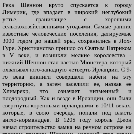
Река Шеннон круто спускается к городу
Лимерик, где впадает в широкий неглубокий
устье, граничащее с хорошими
сельскохозяйственными угодьями. Самые ранние
известные человеческие поселения, датируемые
3000 годом до нашей эры, сохранились в Лох-
Гуре. Христианство пришло со Святым Патриком
в V веке, и возникли мелкие королевства -
нижний Шеннон стал частью Мюнстера, который
охватывал юго-западную четверть Ирландии. С 9-
го века викинги совершали набеги на эту
территорию, а затем заселили ее, назвав ее
Хлимрекр, что означает низменный и
плодородный. Как и везде в Ирландии, они были
свергнуты коренными ирландцами в 10/11 веках,
которые, в свою очередь, попали под власть
англо-нормандцев. В 1205 году король Джон
начал строительство замка на речном острове на