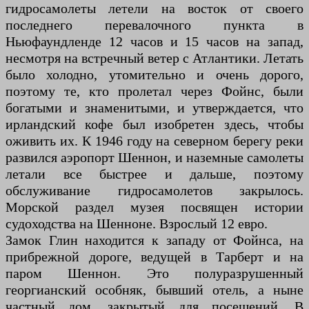
гидросамолеты летели на восток от своего
последнего перевалочного пункта в
Ньюфаундленде 12 часов и 15 часов на запад,
несмотря на встречный ветер с Атлантики. Летать
было холодно, утомительно и очень дорого,
поэтому те, кто пролетал через Фойнс, были
богатыми и знаменитыми, и утверждается, что
ирландский кофе был изобретен здесь, чтобы
оживить их. К 1946 году на северном берегу реки
развился аэропорт Шеннон, и наземные самолеты
летали все быстрее и дальше, поэтому
обслуживание гидросамолетов закрылось.
Морской раздел музея посвящен истории
судоходства на Шенноне. Взрослый 12 евро.
Замок Глин находится к западу от Фойнса, на
прибрежной дороге, ведущей в Тарберт и на
паром Шеннон. Это полуразрушенный
георгианский особняк, бывший отель, а ныне
частный дом, закрытый для посещений. В