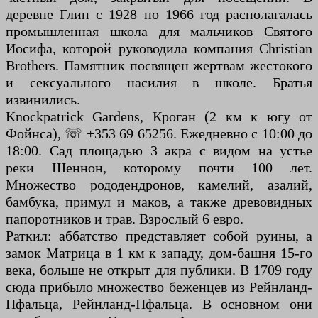
деревне Глин с 1928 по 1966 год располагалась
промышленная школа для мальчиков Святого
Иосифа, которой руководила компания Christian
Brothers. Памятник посвящен жертвам жестокого
и сексуального насилия в школе. Братья
извинились.
Knockpatrick Gardens, Кроган (2 км к югу от
Фойнса), ☏ +353 69 65256. Ежедневно с 10:00 до
18:00. Сад площадью 3 акра с видом на устье
реки Шеннон, которому почти 100 лет.
Множество рододендронов, камелий, азалий,
бамбука, примул и маков, а также древовидных
папоротников и трав. Взрослый 6 евро.
Раткил: аббатство представляет собой руины, а
замок Матрица в 1 км к западу, дом-башня 15-го
века, больше не открыт для публики. В 1709 году
сюда прибыло множество беженцев из Рейнланд-
Пфальца, Рейнланд-Пфальца. В основном они