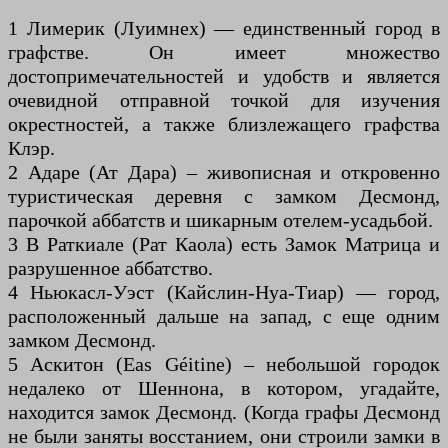
1 Лимерик (Луимнех) — единственный город в
графстве. Он имеет множество
достопримечательностей и удобств и является
очевидной отправной точкой для изучения
окрестностей, а также близлежащего графства
Клэр.
2 Адаре (Ат Дара) – живописная и откровенно
туристическая деревня с замком Десмонд,
парочкой аббатств и шикарным отелем-усадьбой.
3 В Раткиале (Рат Каола) есть Замок Матрица и
разрушенное аббатство.
4 Ньюкасл-Уэст (Кайслин-Нуа-Тиар) — город,
расположенный дальше на запад, с еще одним
замком Десмонд.
5 Аскитон (Eas Géitine) – небольшой городок
недалеко от Шеннона, в котором, угадайте,
находится замок Десмонд. (Когда графы Десмонд
не были заняты восстанием, они строили замки в