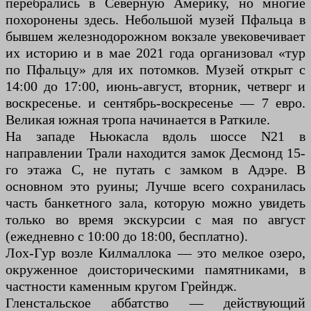
перебрались в Северную Америку, но многие
похоронены здесь. Небольшой музей Пфальца в
бывшем железнодорожном вокзале увековечивает
их историю и в мае 2021 года организовал «тур
по Пфальцу» для их потомков. Музей открыт с
14:00 до 17:00, июнь-август, вторник, четверг и
воскресенье. и сентябрь-воскресенье — 7 евро.
Великая южная тропа начинается в Раткиле.
На западе Ньюкасла вдоль шоссе N21 в
направлении Трали находится замок Десмонд 15-
го этажа C, не путать с замком в Адэре. В
основном это руины; Лучше всего сохранилась
часть банкетного зала, которую можно увидеть
только во время экскурсии с мая по август
(ежедневно с 10:00 до 18:00, бесплатно).
Лох-Гур возле Килмаллока — это мелкое озеро,
окруженное доисторическими памятниками, в
частности каменным кругом Грейндж.
Гленстальское аббатство — действующий