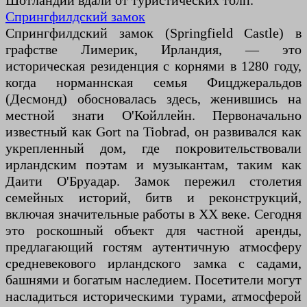
Шотландии вдали от туристических толп.
Спрингфилдский замок
Спрингфилдский замок (Springfield Castle) в
графстве Лимерик, Ирландия, — это
историческая резиденция с корнями в 1280 году,
когда норманнская семья Фицджеральдов
(Десмонд) обосновалась здесь, женившись на
местной знати О'Койллейн. Первоначально
известный как Gort na Tiobrad, он развивался как
укрепленный дом, где покровительствовали
ирландским поэтам и музыкантам, таким как
Даити О'Бруадар. Замок пережил столетия
семейных историй, битв и реконструкций,
включая значительные работы в XX веке. Сегодня
это роскошный объект для частной аренды,
предлагающий гостям аутентичную атмосферу
средневекового ирландского замка с садами,
башнями и богатым наследием. Посетители могут
насладиться историческими турами, атмосферой