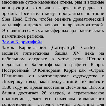
массивные сухие каменные стены, рвы и входные
конструкции, хотя часть форта пострадала от
эрозии. Посетители могут прогуляться по тропе
Slea Head Drive, чтобы оценить драматический
ландшафт и представить жизнь древних жителей.
Это один из самых атмосферных археологических
памятников региона.
Замок Карригафойл
Замок Карригафойл (Carrigafoyle Castle) —
мощная пятиэтажная башня XV века на
небольшом островке в устье реки Шеннон
недалеко от Баллингфорда в графстве Керри.
Построенный О’Коннорами Керри как «Страж
Шеннона», он контролировал судоходство к
Лимерику и выдержал осаду английских войск в
1580 году во время восстания Десмонда. Высота
башни достигает 26 метров, а стратегическое
положение делает его символом ирландского
сопротивления. Сегодня руины доступны для