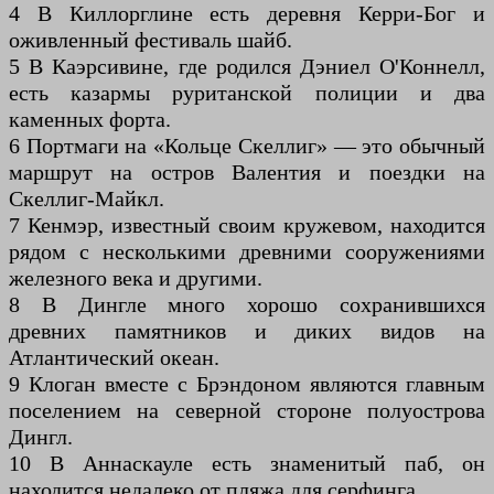
4 В Киллорглине есть деревня Керри-Бог и
оживленный фестиваль шайб.
5 В Каэрсивине, где родился Дэниел О'Коннелл,
есть казармы руританской полиции и два
каменных форта.
6 Портмаги на «Кольце Скеллиг» — это обычный
маршрут на остров Валентия и поездки на
Скеллиг-Майкл.
7 Кенмэр, известный своим кружевом, находится
рядом с несколькими древними сооружениями
железного века и другими.
8 В Дингле много хорошо сохранившихся
древних памятников и диких видов на
Атлантический океан.
9 Клоган вместе с Брэндоном являются главным
поселением на северной стороне полуострова
Дингл.
10 В Аннаскауле есть знаменитый паб, он
находится недалеко от пляжа для серфинга.