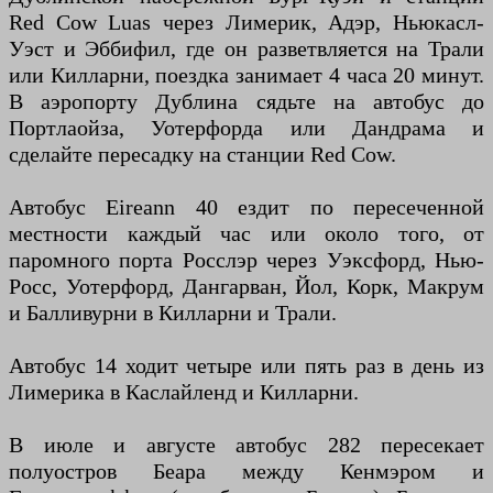
Red Cow Luas через Лимерик, Адэр, Ньюкасл-
Уэст и Эббифил, где он разветвляется на Трали
или Килларни, поездка занимает 4 часа 20 минут.
В аэропорту Дублина сядьте на автобус до
Портлаойза, Уотерфорда или Дандрама и
сделайте пересадку на станции Red Cow.
Автобус Eireann 40 ездит по пересеченной
местности каждый час или около того, от
паромного порта Росслэр через Уэксфорд, Нью-
Росс, Уотерфорд, Дангарван, Йол, Корк, Макрум
и Балливурни в Килларни и Трали.
Автобус 14 ходит четыре или пять раз в день из
Лимерика в Каслайленд и Килларни.
В июле и августе автобус 282 пересекает
полуостров Беара между Кенмэром и