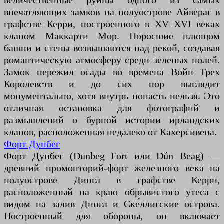
величественные руины одного из самых
впечатляющих замков на полуострове Айвераг в
графстве Керри, построенного в XV–XVI веках
кланом Маккарти Мор. Поросшие плющом
башни и стены возвышаются над рекой, создавая
романтическую атмосферу среди зеленых полей.
Замок пережил осады во времена Войн Трех
Королевств и до сих пор выглядит
монументально, хотя внутрь попасть нельзя. Это
отличная остановка для фотографий и
размышлений о бурной истории ирландских
кланов, расположенная недалеко от Кахерсивена.
Форт Дунбег
Форт Дунбег (Dunbeg Fort или Dún Beag) —
древний промонторий-форт железного века на
полуострове Дингл в графстве Керри,
расположенный на краю обрывистого утеса с
видом на залив Дингл и Ске́ллигские острова.
Построенный для обороны, он включает