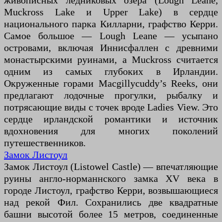
живописных ледниковых озера (Lough Leane,
Muckross Lake и Upper Lake) в сердце
национального парка Килларни, графство Керри.
Самое большое — Lough Leane — усыпано
островами, включая Иннисфаллен с древними
монастырскими руинами, а Muckross считается
одним из самых глубоких в Ирландии.
Окруженные горами Macgillycuddy’s Reeks, они
предлагают лодочные прогулки, рыбалку и
потрясающие виды с точек вроде Ladies View. Это
сердце ирландской романтики и источник
вдохновения для многих поколений
путешественников.
Замок Листоул
Замок Листоул (Listowel Castle) — впечатляющие
руины англо-норманнского замка XV века в
городе Листоул, графство Керри, возвышающиеся
над рекой Фил. Сохранились две квадратные
башни высотой более 15 метров, соединенные