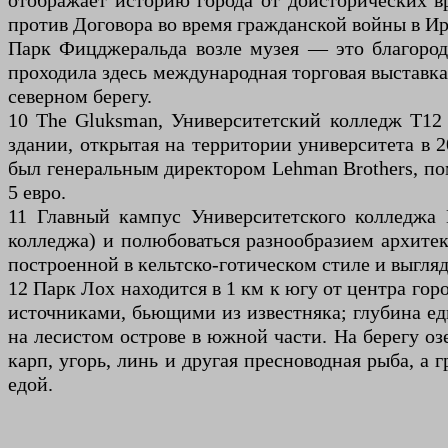
отображает историю города от доисторических в
против Договора во время гражданской войны в Ир
Парк Фицджеральда возле музея — это благородн
проходила здесь международная торговая выставка
северном берегу.
10 The Gluksman, Университетский колледж T12 
здании, открытая на территории университета в
был генеральным директором Lehman Brothers, по
5 евро.
11 Главный кампус Университетского колледжа 
колледжа) и полюбоваться разнообразием архитек
построенной в кельтско-готическом стиле и выгля
12 Парк Лох находится в 1 км к югу от центра гор
источниками, бьющими из известняка; глубина ед
на лесистом острове в южной части. На берегу оз
карп, угорь, линь и другая пресноводная рыба, а
едой.