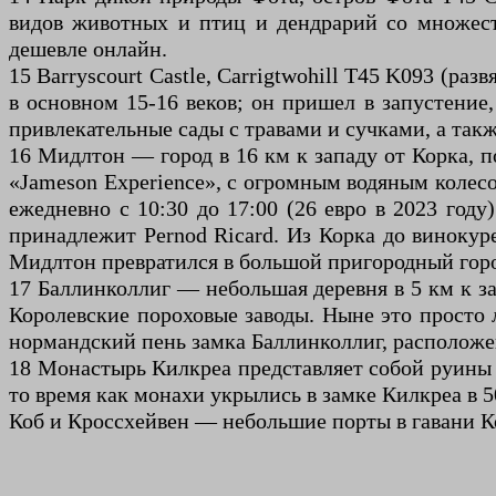
видов животных и птиц и дендрарий со множество
дешевле онлайн.
15 Barryscourt Castle, Carrigtwohill T45 K093 (ра
в основном 15-16 веков; он пришел в запустение,
привлекательные сады с травами и сучками, а такж
16 Мидлтон — город в 16 км к западу от Корка, п
«Jameson Experience», с огромным водяным колесо
ежедневно с 10:30 до 17:00 (26 евро в 2023 году
принадлежит Pernod Ricard. Из Корка до винокуре
Мидлтон превратился в большой пригородный город
17 Баллинколлиг — небольшая деревня в 5 км к з
Королевские пороховые заводы. Ныне это просто 
нормандский пень замка Баллинколлиг, расположе
18 Монастырь Килкреа представляет собой руины ф
то время как монахи укрылись в замке Килкреа в 5
Коб и Кроссхейвен — небольшие порты в гавани К