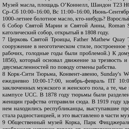
Музей масла, площадь О’Коннелл, Шандон T23 H0
Ср–Сб 10:00–16:00, Вс 11:00–16:00, Июнь-Сентябр
1000-летнее болотное масло, кто-нибудь? Взрослы
6 Собор Святой Марии и Святой Анны, Roman St
католический собор, открытый в 1808 году.
7 Церковь Святой Троицы, Father Mathew Quay 
сооружение в неоготическом стиле, построенное 
рабочих, голодные годы были проблемой.) К до
1856), который основал движение за трезвость 
двусмысленностей по поводу отмены рабства.
8 Корк-Сити Тюрьма, Конвент-авеню, Sunday's We
ежедневно 10:00-17:00, ноябрь-февраль ПТ 10
заключенных мужского и женского пола, а те, чье
кампусе UCC. В 1878 году тюрьмы были разделен
женщин графства отправили сюда. В 1919 году зд
нем находились республиканцы, выступавшие прот
стала радиостанцией, и это выставлено в части музе
9 Общественный музей Корка, Парк Фицджеральд