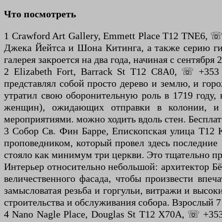
Что посмотреть
1 Crawford Art Gallery, Emmett Place T12 TNE6, ☏
Джека Йейтса и Шона Китинга, а также серию гип
галерея закроется на два года, начиная с сентября 
2 Elizabeth Fort, Barrack St T12 C8A0, ☏ +353 
представлял собой просто дерево и землю, и гор
утратил свою оборонительную роль в 1719 году, 
женщин), ожидающих отправки в колонии, и п
мероприятиями. можно ходить вдоль стен. Бесплат
3 Собор Св. Фин Барре, Епископская улица T12 K7
проповедником, который провел здесь последние 
стояло как минимум три церкви. Это тщательно пр
Интерьер относительно небольшой: архитектор Бё
величественного фасада, чтобы произвести впеч
замысловатая резьба и горгульи, витражи и высо
строительства и обслуживания собора. Взрослый 7 
4 Nano Nagle Place, Douglas St T12 X70A, ☏ +353