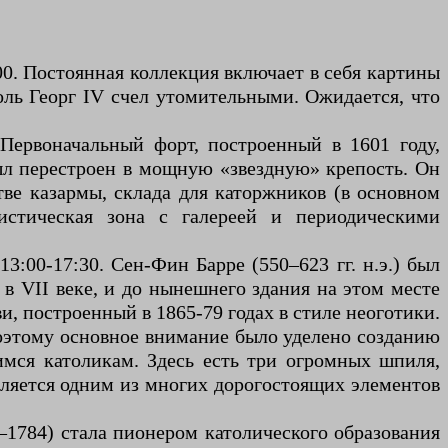
:00. Постоянная коллекция включает в себя картины
оль Георг IV счел утомительными. Ожидается, что
. Первоначальный форт, построенный в 1601 году,
был перестроен в мощную «звездную» крепость. Он
тве казармы, склада для каторжников (в основном
истическая зона с галереей и периодическими
3:00-17:30. Сен-Фин Барре (550–623 гг. н.э.) был
в VII веке, и до нынешнего здания на этом месте
, построенный в 1865-79 годах в стиле неоготики.
поэтому основное внимание было уделено созданию
имся католикам. Здесь есть три огромных шпиля,
вляется одним из многих дорогостоящих элементов
8–1784) стала пионером католического образования