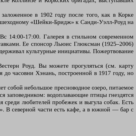
йкле Коллинзе и Коркских бригадах, выступавших
заложенное в 1902 году после того, как в Корке
о пешеходному «Шейки-Бридж» к Санди-Уэлл-Роуд на
Вс 14:00-17:00. Галерея в стильном современном
тавками. Ее спонсор Льюис Глюксман (1925–2006)
оддерживал культурные инициативы. Пожертвование
естерн Роуд. Вы можете прогуляться (см. карту
 до часовни Хэнань, построенной в 1917 году, но
ляет собой небольшое пресноводное озеро, питаемое
тся заповедником: водоплавающие птицы гнездятся
ая среди любителей пробежек и выгула собак. Есть
». В северной части есть кафе, а в южной — бар с