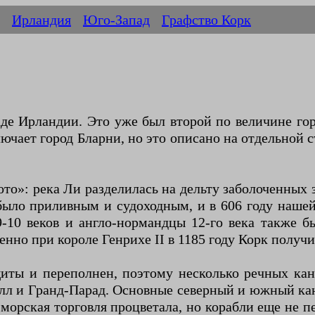
Ирландия
Юго-Запад
Графство Корк
де Ирландии. Это уже был второй по величине гор
ючает город Бларни, но это описано на отдельной
то»: река Ли разделилась на дельту заболоченных
было приливным и судоходным, и в 606 году наше
-10 веков и англо-нормандцы 12-го века также 
нно при короле Генрихе II в 1185 году Корк получил
иты и переполнен, поэтому несколько речных кана
олл и Гранд-Парад. Основные северный и южный ка
а морская торговля процветала, но корабли еще не