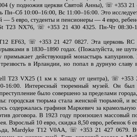
04 (у подножия церкви Святой Анны), ☏ +353 21 4
ь Пн–Сб 10:00–16:00, Вс 11:00–16:00. Это исследу
й — 5 евро, студенты и пенсионеры — 4 евро, ребен
 T23 NX76, ☏ +353 21 430 4325. Пн-Чт 08:30-16:
T12 EF63, ☏ +353 21 427 0827. Эта церковь RC 
урывками в 1830–1890 годах. (Пожалуйста, не шу
му примыкает действующий монастырь капуцинов. 
и трезвость в Ирландии, но попал в дурную славу
ll T23 VX25 (1 км к западу от центра), ☏ +353 2
:00-16:00. Интересный тюремный музей. Он был
 преступление было совершено за пределами города
ы: городская тюрьма стала женской тюрьмой, и в
есь содержалась графиня Маркевич за крамольную
ив договора. В 1923 году произошел массовый по
я. Взрослый 10 евро, скидка 8,50 евро, ребенок 6 е
а, Mardyke T12 V0AA, ☏ +353 21 427 0679. Вт-