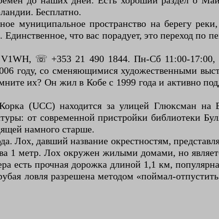
ремен до наших дней. Есть хороший раздел о Ма
ландии. Бесплатно.
ое муниципальное пространство на берегу реки, 
. Единственное, что вас порадует, это переход п
V1WH, ☏ +353 21 490 1844. Пн-Сб 11:00-17:00, 
 2006 году, со сменяющимися художественными выс
мните их? Он жил в Кобе с 1999 года и активно п
Корка (UCC) находится за улицей Глюксман на В
туры: от современной пристройки библиотеки Буля
дящей намного старше.
ода. Лох, давший название окрестностям, представ
ва 1 метр. Лох окружен жилыми домами, но являе
ера есть прочная дорожка длиной 1,1 км, популярн
 грубая ловля разрешена методом «поймал-отпустить