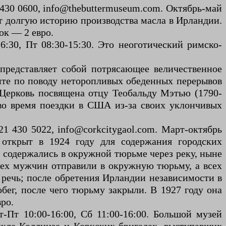
30 0600, info@thebuttermuseum.com. Октябрь-май
ет долгую историю производства масла в Ирландии.
ок — 2 евро.
30, Пт 08:30-15:30. Это неоготический римско-
представляет собой потрясающее величественное
тите по поводу неторопливых обеденных перерывов
Церковь посвящена отцу Теобальду Мэтью (1790-
 во время поездки в США из-за своих уклончивых
1 430 5022, info@corkcitygaol.com. Март-октябрь
 открыт в 1924 году для содержания городских
, содержались в окружной тюрьме через реку, ныне
сех мужчин отправили в окружную тюрьму, а всех
 речь; после обретения Ирландии независимости в
бег, после чего тюрьму закрыли. В 1927 году она
вро.
Пт 10:00-16:00, Сб 11:00-16:00. Большой музей