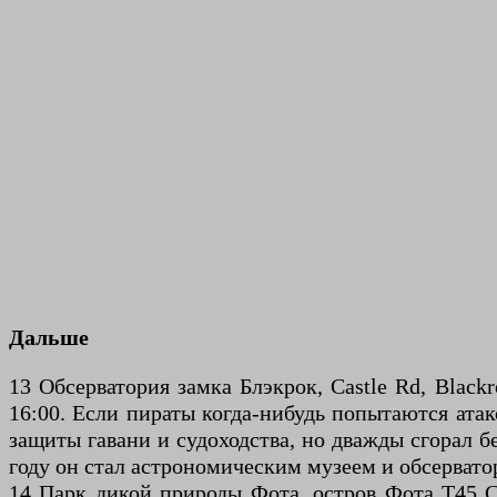
Дальше
13 Обсерватория замка Блэкрок, Castle Rd, Black
16:00. Если пираты когда-нибудь попытаются ата
защиты гавани и судоходства, но дважды сгорал б
году он стал астрономическим музеем и обсерватор
14 Парк дикой природы Фота, остров Фота T45 C