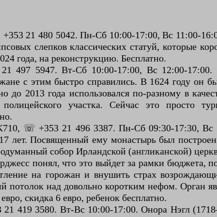
 +353 21 480 5042. Пн-Сб 10:00-17:00, Вс 11:00-16
совых слепков классических статуй, которые кор
2024 года, на реконструкцию. Бесплатно.
21 497 5947. Вт-Сб 10:00-17:00, Вс 12:00-17:00
ожане с этим быстро справились. В 1624 году он 
но до 2013 года использовался по-разному в качес
олицейского участка. Сейчас это просто тур
но.
10, ☏ +353 21 496 3387. Пн-Сб 09:30-17:30, Вс 1
17 лет. Посвященный ему монастырь был построен 
одуманный собор Ирландской (англиканской) церкви
рджесс понял, что это выйдет за рамки бюджета, 
атление на горожан и внушить страх возрождающ
кий потолок над довольно коротким нефом. Орган я
евро, скидка 6 евро, ребенок бесплатно.
 21 419 3580. Вт-Вс 10:00-17:00. Онора Нэгл (171