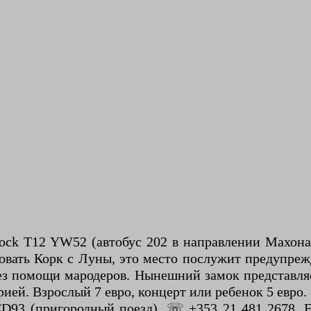
rock T12 YW52 (автобус 202 в направлении Махона
ковать Корк с Луны, это место послужит предупреж
ез помощи мародеров. Нынешний замок представляе
ией. Взрослый 7 евро, концерт или ребенок 5 евро.
D93 (пригородный поезд), ☏ +353 21 481 2678. Е