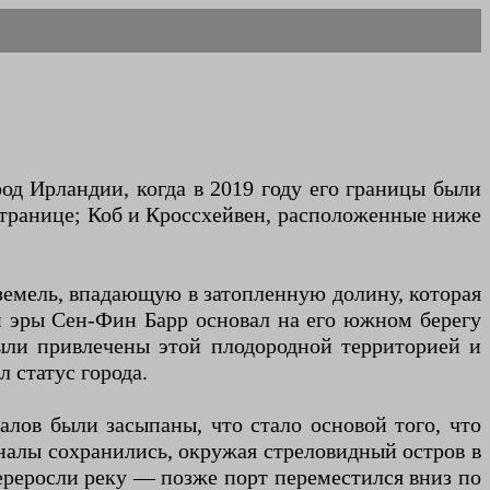
од Ирландии, когда в 2019 году его границы были
 странице; Коб и Кроссхейвен, расположенные ниже
 земель, впадающую в затопленную долину, которая
й эры Сен-Фин Барр основал на его южном берегу
были привлечены этой плодородной территорией и
 статус города.
лов были засыпаны, что стало основой того, что
налы сохранились, окружая стреловидный остров в
 переросли реку — позже порт переместился вниз по