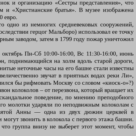
инок и организацию «Сестры представления», что
ем и «Христианские братья». В музее изображена
0 евро.
Это одно из немногих средневековых сооружений,
последствии герцог Мальборо) использовал ее точку
харным заводом, затем в 1799 году пожар уничтожил
 октябрь Пн-Сб 10:00-16:00, Вс 11:30-16:00, июнь
йон, поднимающийся на холм вдоль старой дороги,
енитые неточные часы на его башне стали известны
величественно звучат в приятных водах реки Ли»,
елился бы рифмовать Москву со словом «киоск-о»?)
вон колоколов – от перезвона, который вращает их
т скандальное поведение, по мнению преподобного
ого молотки ударяли по неподвижным колоколам с
Святой Анны — одна из двух дюжин церквей в
 могут звонить в колокола с первого этажа башни.
 что группа внизу не выберет этот момент, чтобы