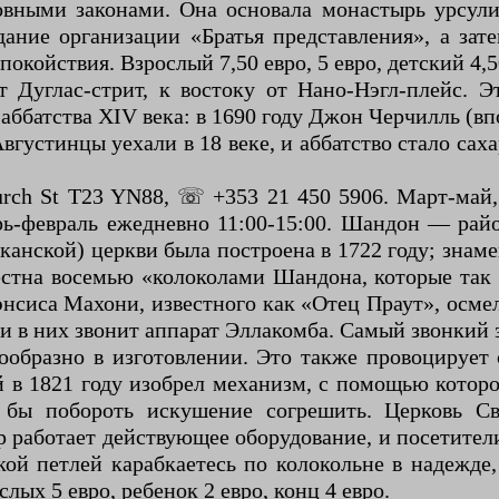
оловными законами. Она основала монастырь урсул
ание организации «Братья представления», а зат
покойствия. Взрослый 7,50 евро, 5 евро, детский 4,5
т Дуглас-стрит, к востоку от Нано-Нэгл-плейс. 
аббатства XIV века: в 1690 году Джон Черчилль (в
Августинцы уехали в 18 веке, и аббатство стало са
urch St T23 YN88, ☏ +353 21 450 5906. Март-май,
ябрь-февраль ежедневно 11:00-15:00. Шандон — ра
канской) церкви была построена в 1722 году; знам
стна восемью «колоколами Шандона, которые так 
рэнсиса Махони, известного как «Отец Праут», осм
 в них звонит аппарат Эллакомба. Самый звонкий з
сообразно в изготовлении. Это также провоцируе
й в 1821 году изобрел механизм, с помощью котор
и бы побороть искушение согрешить. Церковь 
 работает действующее оборудование, и посетители
кой петлей карабкаетесь по колокольне в надежде,
лых 5 евро, ребенок 2 евро, конц 4 евро.