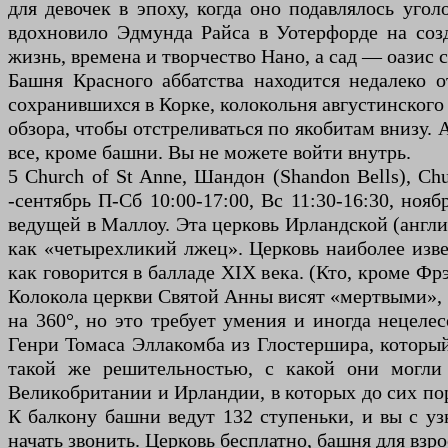
для девочек в эпоху, когда оно подавлялось уг
вдохновило Эдмунда Райса в Уотерфорде на созд
жизнь, времена и творчество Нано, а сад — оазис с
Башня Красного аббатства находится недалеко о
сохранившихся в Корке, колокольня августинского 
обзора, чтобы отстреливаться по якобитам внизу. 
все, кроме башни. Вы не можете войти внутрь.
5 Church of St Anne, Шандон (Shandon Bells), Ch
-сентябрь П-Сб 10:00-17:00, Вс 11:30-16:30, но
ведущей в Маллоу. Эта церковь Ирландской (англи
как «четырехликий лжец». Церковь наиболее изве
как говорится в балладе XIX века. (Кто, кроме Ф
Колокола церкви Святой Анны висят «мертвыми», и
на 360°, но это требует умения и иногда нецеле
Генри Томаса Эллакомба из Глостершира, которы
такой же решительностью, с какой они могл
Великобритании и Ирландии, в которых до сих пор
К балкону башни ведут 132 ступеньки, и вы с уз
начать звонить. Церковь бесплатно, башня для взрос