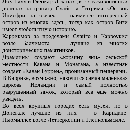
Лох-Гилл и Гленкар-Лох находятся в живописных
долинах на границе Слайго и Литрима. «Остров
Инисфри на озере» — наименее интересный
остров из многих здесь, тогда как остров Бизи
имеет любопытную историю.
Каррикмор за пределами Слайго и Карроукил
возле Баллимота — лучшие из многих
доисторических памятников.
Драмлины создают «корзину яиц» сельской
местности Кавана и Монагана, а известняк
создает «Каван Буррен», пронизанный пещерами.
В Каррике, возможно, находится самая маленькая
церковь Ирландии и самый полностью
разрушенный замок, который все еще можно
увидеть.
Во всех крупных городах есть музеи, но в
Донегале лучшие из них — в Карндане,
Ньюмиллсе возле Леттеркенни и Гленкольмсиле.