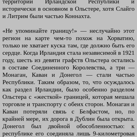
территории Ирландской Республики и
исторически в основном в Ольстере, хотя Слайго
и Литрим были частью Коннахта.
«Не упоминайте границу!» — неслучайно этот
регион на карте чем-то похож на Хорватию,
только не хватает куска там, где должно быть его
сердце. Когда Ирландия стала независимой в 1921
году, шесть из девяти графств Ольстера остались
в составе Соединенного Королевства, а три —
Монаган, Каван и Донегол — стали частью
Республики. Таким образом, то, что осуждалось
как раздел Ирландии, было особенно разделом
Ольстера с «жесткой» границей, которая мешала
торговле и транспорту с обеих сторон. Монаган и
Каван потеряли связь с Белфастом, но, по
крайней мере, их дорога в Дублин была открыта.
Донегол был двойной обособленностью: к
республике его соединяла лишь 9-километровая