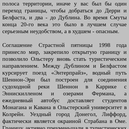
полоса территории, иначе у вас был бы один
переход границы, чтобы добраться до Дерри и
Белфаста, и два - до Дублина. Во время Смуты
конца 20-го века это было в лучшем случае
серьезным неудобством, а в худшем - опасным.
Соглашение Страстной пятницы 1998 года
принесло мир, закрепило открытую границу и
позволило Ольстеру вновь стать туристическим
направлением. Между Дублином и Белфастом
курсирует поезд «Энтерпрайз», водный путь
Шеннон-Эрн был построен для соединения
судоходной реки Шеннон в Каррике с
Эннискилленом и озерами Фермана, а
ежедневный автобус доставляет студентов
Монагана и Кавана в Ольстерский университет в
Колрейн. Уездный город Донегол, Лиффорд,
фактически является окраиной Страбана в Оме.
Границу активно преуменьшали в туристических