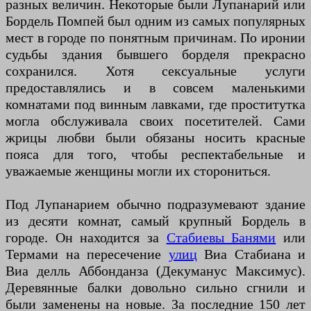
разных величин. Некоторые были Лупанарий или
Бордель Помпей был одним из самых популярных
мест в городе по понятным причинам. По иронии
судьбы здания бывшего борделя прекрасно
сохранился. Хотя сексуальные услуги
предоставлялись и в совсем маленькими
комнатами под винным лавками, где проститутка
могла обслуживала своих посетителей. Сами
жрицы любви были обязаны носить красные
пояса для того, чтобы респектабельные и
уважаемые женщины могли их сторониться.
Под Лупанарием обычно подразумевают здание
из десяти комнат, самый крупный Бордель в
городе. Он находится за
Стабиевы Банями
или
Термами на пересечение
улиц
Виа Стабиана и
Виа делль Аббонданза (Декуманус Максимус).
Деревянные балки довольно сильно сгнили и
были заменены на новые. За последние 150 лет