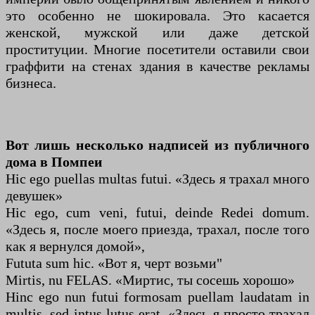
это особенно не шокировала. Это касается
женской, мужской или даже детской
проституции. Многие посетители оставили свои
граффити на стенах здания в качестве рекламы
бизнеса.
Вот лишь несколько надписей из публичного
дома в Помпеи
Hic ego puellas multas futui. «Здесь я трахал много
девушек»
Hic ego, cum veni, futui, deinde Redei domum.
«Здесь я, после моего приезда, трахал, после того
как я вернулся домой»,
Fututa sum hic. «Вот я, черт возьми"
Mirtis, nu FELAS. «Миртис, ты сосешь хорошо»
Hinc ego nun futui formosam puellam laudatam in
multis, sed intus lutus erat. «Здесь я просто трахал