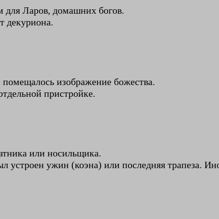
м для Ларов, домашних богов.
ет декуриона.
де помещалось изображение божества.
 отдельной пристройке.
ратника или носильщика.
ыл устроен ужин (коэна) или последняя трапеза. Ино