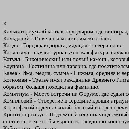
К
Калькаториум-область в торкулярии, где виноград
Кальдарий - Горячая комната римских бань.
Кардо - Городская дорога, идущая с севера на юг.
Кариатида - скульптурная женская фигура, служа
Катулл - Биконический или полый камень, которы
Каупона - Гостиница или таверна, где посетителям
Кавеа - Има, медиа, сумма - Нижняя, средняя и ве
Когномен - Третье имя гражданина Древнего Рима.
образом, больше походил на фамилию.
Комитиум - Место встречи на Форуме, где судьи с
Комплювий - Отверстие в середине крыши атриума
Коринфский орден - Самый богатый из трех гречес
Криптопортикус - Подземный или полуподземный с
состоит в том, чтобы укрепить соседнюю конструк
Кубикулум - Спальня.