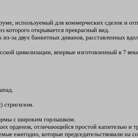
руме, используемый для коммерческих сделок и отп
из которого открывается прекрасный вид.
 из-за двух банкетных диванов, расставленных вдол
ской цивилизации, впервые изготовленный в 7 веке 
апад.
) стригилом.
ормы с широким горлышком.
ских орденов, отличающийся простой капителью и 
емые ежегодно, которые председательствовали на со