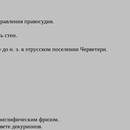
равления правосудия.
ь стен.
до н. э. в этрусском поселении Черветери.
триглифическим фризом.
вете декурионов.