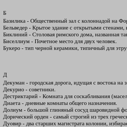
Б
Базилика - Общественный зал с колоннадой на Фо
Бельведер - Крытое здание с открытыми стенами, 
Биклиний - Столовая римского дома, названная так
Биселлиум - Почетное место для двух человек.
Букеро - тип черной керамики, типичный для этрус
Д
Декуман - городская дорога, идущая с востока на з
Декурио - советники.
Дестриктарий - Комната для соскабливания (масел
Диаета - дневные комнаты общего назначения.
Долиум - большой глиняный сосуд шаровидной ф
Дорический орден - самый строгий из трех грече
Дуовир - два старших магистрата колонии, избира