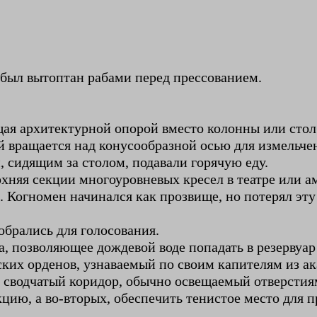
 был вытоптан рабами перед прессованием.
щая архитектурной опорой вместо колонны или стол
й вращается над конусообразной осью для измельчен
, сидящим за столом, подавали горячую еду.
рхняя секции многоуровневых кресел в театре или а
 Когномен начинался как прозвище, но потерял эту 
обрались для голосования.
, позволяющее дождевой воде попадать в резервуар 
ких орденов, узнаваемый по своим капителям из ак
водчатый коридор, обычно освещаемый отверстиями 
цию, а во-вторых, обеспечить тенистое место для п