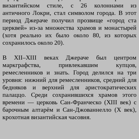
византийском стиле, с 26 колоннами из
античного Локри, стал символом города. В этот
период Джераче получил прозвище «город ста
церквей» из-за множества храмов и монастырей
(хотя реально их было около 80, из которых
сохранилось около 20).
В XII–XIII веках Джераче был центром
маркграфства, привлекавшим купцов,
ремесленников и знать. Город делился на три
уровня: нижний для ремесленников, средний для
бедняков и верхний для аристократических
палаццо. Среди сохранившихся храмов этого
времени — церковь Сан-Франческо (XIII век) с
барочным алтарём и Сан-Джованнелло (X век),
крохотная византийская часовня.