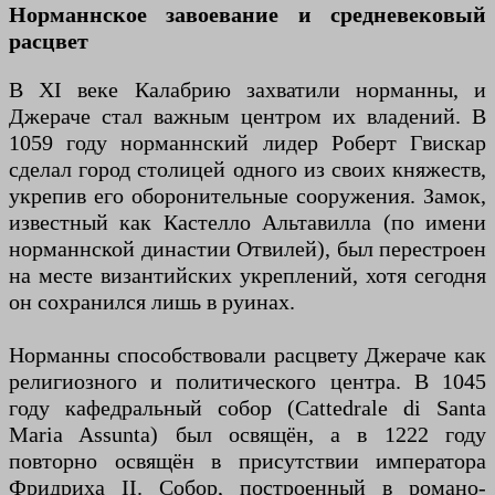
Норманнское завоевание и средневековый
расцвет
В XI веке Калабрию захватили норманны, и
Джераче стал важным центром их владений. В
1059 году норманнский лидер Роберт Гвискар
сделал город столицей одного из своих княжеств,
укрепив его оборонительные сооружения. Замок,
известный как Кастелло Альтавилла (по имени
норманнской династии Отвилей), был перестроен
на месте византийских укреплений, хотя сегодня
он сохранился лишь в руинах.
Норманны способствовали расцвету Джераче как
религиозного и политического центра. В 1045
году кафедральный собор (Cattedrale di Santa
Maria Assunta) был освящён, а в 1222 году
повторно освящён в присутствии императора
Фридриха II. Собор, построенный в романо-