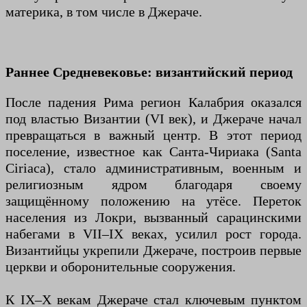
материка, в том числе в Джераче.
Раннее Средневековье: византийский период
После падения Рима регион Калабрия оказался
под властью Византии (VI век), и Джераче начал
превращаться в важный центр. В этот период
поселение, известное как Санта-Чириака (Santa
Ciriaca), стало административным, военным и
религиозным ядром благодаря своему
защищённому положению на утёсе. Переток
населения из Локри, вызванный сарацинскими
набегами в VII–IX веках, усилил рост города.
Византийцы укрепили Джераче, построив первые
церкви и оборонительные сооружения.
К IX–X векам Джераче стал ключевым пунктом