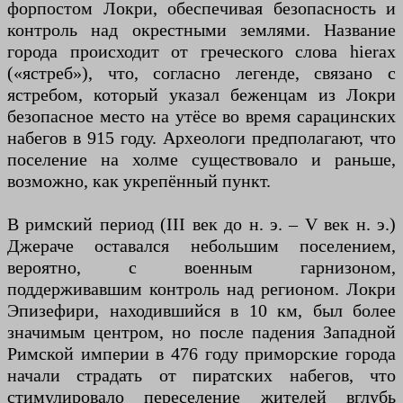
форпостом Локри, обеспечивая безопасность и
контроль над окрестными землями. Название
города происходит от греческого слова hierax
(«ястреб»), что, согласно легенде, связано с
ястребом, который указал беженцам из Локри
безопасное место на утёсе во время сарацинских
набегов в 915 году. Археологи предполагают, что
поселение на холме существовало и раньше,
возможно, как укрепённый пункт.
В римский период (III век до н. э. – V век н. э.)
Джераче оставался небольшим поселением,
вероятно, с военным гарнизоном,
поддерживавшим контроль над регионом. Локри
Эпизефири, находившийся в 10 км, был более
значимым центром, но после падения Западной
Римской империи в 476 году приморские города
начали страдать от пиратских набегов, что
стимулировало переселение жителей вглубь