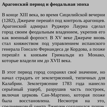
Арагонский период и феодальная эпоха
В конце XIII века, во время Сицилийской вечерни
(1282), Джераче перешёл под контроль арагонцев.
Арагонский адмирал Руджеро Лауриа сделал
город своим феодальным владением, укрепив его
как военный форпост. В XV веке Джераче вновь
стал княжеством под управлением испанского
генерала Гонсало Фернандеса де Кордова, а позже
перешёл к князьям Гримальди из Монако,
которые владели им до XVII века.
В этот период город сохранял своё значение, но
начал страдать от землетрясений, типичных для
Калабрии. Землетрясение 1783 года нанесло
серьёзный ущерб, разрушив часть построек,
включая церковь Сан-Мартино, которая позже
была восстановлена. Несмотря на это,
средневековый центр Джераче сохранился лучше,