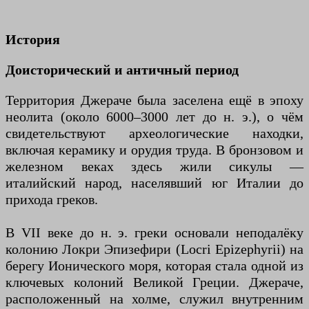
История
Доисторический и античный период
Территория Джераче была заселена ещё в эпоху
неолита (около 6000–3000 лет до н. э.), о чём
свидетельствуют археологические находки,
включая керамику и орудия труда. В бронзовом и
железном веках здесь жили сикулы —
италийский народ, населявший юг Италии до
прихода греков.
В VII веке до н. э. греки основали неподалёку
колонию Локри Эпизефири (Locri Epizephyrii) на
берегу Ионического моря, которая стала одной из
ключевых колоний Великой Греции. Джераче,
расположенный на холме, служил внутренним