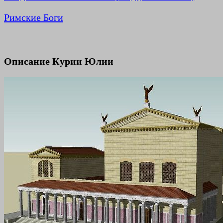
Римские Боги
Описание Курии Юлии