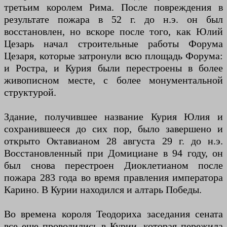
третьим королем Рима. После повреждения в
результате пожара в 52 г. до н.э. он был
восстановлен, но вскоре после того, как Юлий
Цезарь начал строительные работы Форума
Цезаря, которые затронули всю площадь Форума:
и Ростра, и Курия были перестроены в более
живописном месте, с более монументальной
структурой.
Здание, получившее название Курия Юлия и
сохранившееся до сих пор, было завершено и
открыто Октавианом 28 августа 29 г. до н.э.
Восстановленный при Домициане в 94 году, он
был снова перестроен Диоклетианом после
пожара 283 года во время правления императора
Карино. В Курии находился и алтарь Победы.
Во времена короля Теодориха заседания сената
все еще проводились в Курии, которая пережила