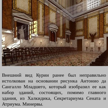
Внешний вид Курии ранее был неправильно
истолкован на основании рисунка Антонио да
Сангалло Младшего, который изобразил ее как
набор зданий, состоящих, помимо главного
здания, из Халкидика, Секретариума Сената и
Атриума. Минервы.