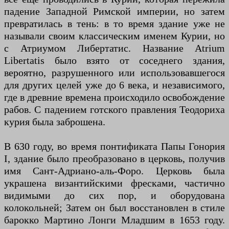
падение Западной Римской империи, но затем
превратилась в тень: в то время здание уже не
называли своим классическим именем Курии, но
с Атриумом Либертатис. Название Atrium
Libertatis было взято от соседнего здания,
вероятно, разрушенного или использовавшегося
для других целей уже до 6 века, и независимого,
где в древние времена происходило освобождение
рабов. С падением готского правления Теодориха
курия была заброшена.
В 630 году, во время понтификата Папы Гонория
I, здание было преобразовано в церковь, получив
имя Сант-Адриано-аль-Форо. Церковь была
украшена византийскими фресками, частично
видимыми до сих пор, и оборудована
колокольней; Затем он был восстановлен в стиле
барокко Мартино Лонги Младшим в 1653 году.