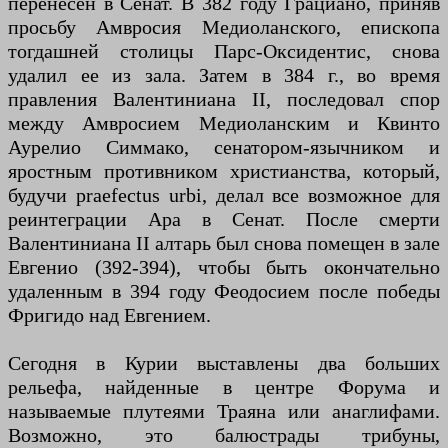
перенесен в Сенат. В 382 году Грациано, приняв
просьбу Амвросия Медиоланского, епископа
тогдашней столицы Парс-Оксидентис, снова
удалил ее из зала. Затем в 384 г., во время
правления Валентиниана II, последовал спор
между Амвросием Медиоланским и Квинто
Аурелио Симмако, сенатором-язычником и
яростным противником христианства, который,
будучи praefectus urbi, делал все возможное для
реинтеграции Ара в Сенат. После смерти
Валентиниана II алтарь был снова помещен в зале
Евгенио (392-394), чтобы быть окончательно
удаленным в 394 году Феодосием после победы
Фригидо над Евгением.
Сегодня в Курии выставлены два больших
рельефа, найденные в центре Форума и
называемые плутеями Траяна или анаглифами.
Возможно, это балюстрады трибуны,