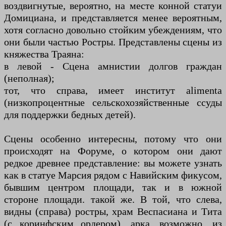
воздвигнутые, вероятно, на месте конной статуи
Домициана, и представляется менее вероятным,
хотя согласно довольно стойким убеждениям, что
они были частью Ростры. Представлены сцены из
княжества Траяна:
в левой - Сцена амнистии долгов граждан
(неполная);
тот, что справа, имеет институт alimenta
(низкопроцентные сельскохозяйственные ссуды
для поддержки бедных детей).
Сцены особенно интересны, потому что они
происходят на Форуме, о котором они дают
редкое древнее представление: вы можете узнать
как в статуе Марсия рядом с Навийским фикусом,
бывшим центром площади, так и в южной
стороне площади. такой же. В той, что слева,
видны (справа) ростры, храм Веспасиана и Тита
(с коринфским ордером), арка, возможно, из