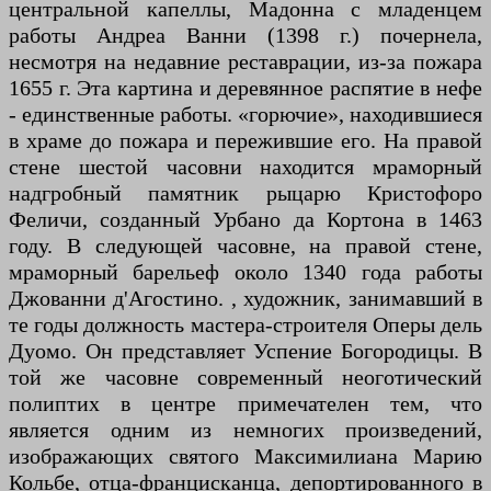
центральной капеллы, Мадонна с младенцем
работы Андреа Ванни (1398 г.) почернела,
несмотря на недавние реставрации, из-за пожара
1655 г. Эта картина и деревянное распятие в нефе
- единственные работы. «горючие», находившиеся
в храме до пожара и пережившие его. На правой
стене шестой часовни находится мраморный
надгробный памятник рыцарю Кристофоро
Феличи, созданный Урбано да Кортона в 1463
году. В следующей часовне, на правой стене,
мраморный барельеф около 1340 года работы
Джованни д'Агостино. , художник, занимавший в
те годы должность мастера-строителя Оперы дель
Дуомо. Он представляет Успение Богородицы. В
той же часовне современный неоготический
полиптих в центре примечателен тем, что
является одним из немногих произведений,
изображающих святого Максимилиана Марию
Кольбе, отца-францисканца, депортированного в