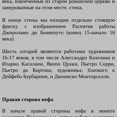
века, извлеченные из старой романской церкви и
замурованные на этом месте. стена.
В конце стены мы находим отдельно стоящую
фреску с изображением Распятия работы
Джироламо ди Бенвенуто (конец 15-начало 16
века).
Шесть алтарей являются работами художников
16-17 веков, в том числе Алессандро Казолани и
Иларио Касолани, Якопо Цукки, Пьетро Сорри,
Пьетро да Кортона, художника, близкого к
Дейфебо Бурбарини, и Дионисио Монторселли.
Правая сторона нефа
В начале правой стороны нефа в люнете