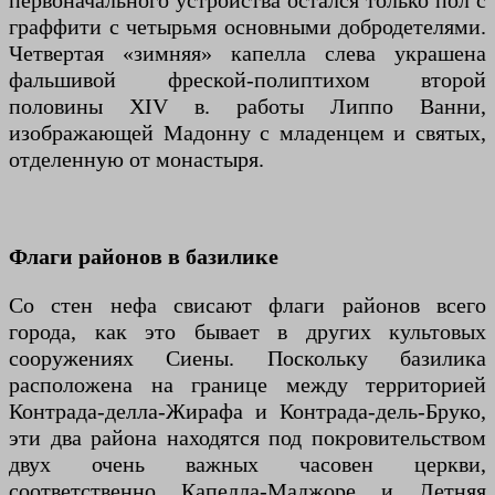
первоначального устройства остался только пол с
граффити с четырьмя основными добродетелями.
Четвертая «зимняя» капелла слева украшена
фальшивой фреской-полиптихом второй
половины XIV в. работы Липпо Ванни,
изображающей Мадонну с младенцем и святых,
отделенную от монастыря.
Флаги районов в базилике
Со стен нефа свисают флаги районов всего
города, как это бывает в других культовых
сооружениях Сиены. Поскольку базилика
расположена на границе между территорией
Контрада-делла-Жирафа и Контрада-дель-Бруко,
эти два района находятся под покровительством
двух очень важных часовен церкви,
соответственно Капелла-Маджоре и Летняя