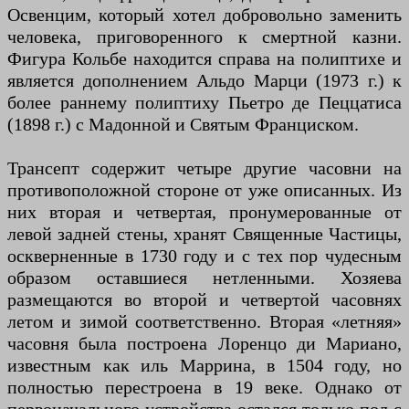
Освенцим, который хотел добровольно заменить
человека, приговоренного к смертной казни.
Фигура Кольбе находится справа на полиптихе и
является дополнением Альдо Марци (1973 г.) к
более раннему полиптиху Пьетро де Пеццатиса
(1898 г.) с Мадонной и Святым Франциском.
Трансепт содержит четыре другие часовни на
противоположной стороне от уже описанных. Из
них вторая и четвертая, пронумерованные от
левой задней стены, хранят Священные Частицы,
оскверненные в 1730 году и с тех пор чудесным
образом оставшиеся нетленными. Хозяева
размещаются во второй и четвертой часовнях
летом и зимой соответственно. Вторая «летняя»
часовня была построена Лоренцо ди Мариано,
известным как иль Маррина, в 1504 году, но
полностью перестроена в 19 веке. Однако от