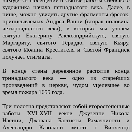
находится Посещение и святые работы сиенского
художника начала пятнадцатого века. Далее, в
нише, можно увидеть другие фрагменты фресок,
приписываемых Андреа Ванни (вторая половина
четырнадцатого века), в которых мы узнаем
святую Екатерину Александрийскую, святую
Маргариту, святого Герардо, святую Кьяру,
святого Иоанна Крестителя и Святой Франциск
получает стигматы.
В конце стены деревянное распятие конца
тринадцатого века — одно из старейших
произведений в церкви, чудом уцелевшее во
время пожара 1655 года.
Три полотна представляют собой второстепенные
работы XVI-XVII веков Джузеппе Никола
Насини, Джована Баттисты Рамаччиотти и
Алессандро Казолани вместе с Винченцо