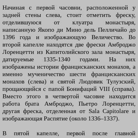
Начиная с первой часовни, расположенной у
задней стены слева, стоит отметить фреску,
отделившуюся от клуатра монастыря,
написанную Якопо ди Мино дель Пелличайо до
1396 года и изображающую Величество. Во
второй капелле находятся две фрески Амброджо
Лоренцетти из Капитолийского зала монастыря,
датируемые 1335-1340 годами. На них
изображены истории францисканских монахов, а
именно мученичество шести францисканских
монахов (слева) и святой Людовик Тулузский,
прощающийся с папой Бонифаций VIII (справа).
Вместо этого в четвертой часовне находится
работа брата Амброджо, Пьетро Лоренцетти,
другая фреска, отделенная от Sala Capitolare и
изображающая Распятие (около 1336–1337).
В пятой капелле, первой после главной