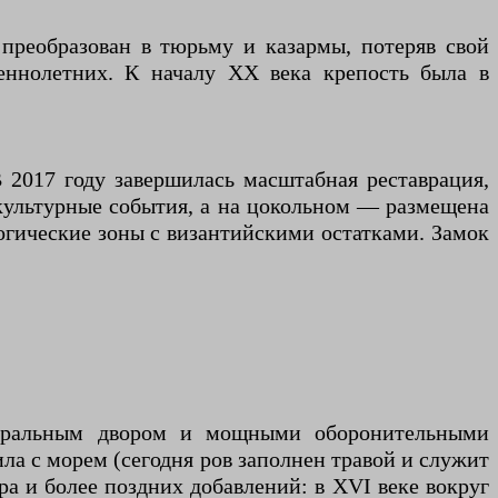
преобразован в тюрьму и казармы, потеряв свой
еннолетних. К началу XX века крепость была в
 2017 году завершилась масштабная реставрация,
 культурные события, а на цокольном — размещена
огические зоны с византийскими остатками. Замок
ентральным двором и мощными оборонительными
ила с морем (сегодня ров заполнен травой и служит
 и более поздних добавлений: в XVI веке вокруг