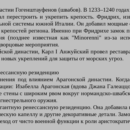
настии Гогенштауфенов (швабов). В 1233–1240 го
л перестроить и укрепить крепость. Фридрих, из
льной системы южной Италии. Он добавил мощные 
х крепостей региона. Именно при Фридрихе замок 
ня (позднее известная как "Minorenni" из-за ис
дворцовые мероприятия.
йской династии, Карл I Анжуйский провел реставр
 новых укреплений для защиты от морских угроз.
нессансную резиденцию
нения под влиянием Арагонской династии. Когда
ции: Изабелла Арагонская (вдова Джана Галеаццо 
 стены с широким рвом вокруг нормандско-швабско
огнестрельного оружия.
егантную ренессансную резиденцию. Она добавила
ескую капеллу и другие декоративные детали. Замо
реход от чисто военной функции к роли аристократи