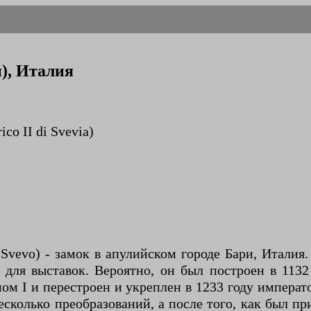
), Италия
co II di Svevia)
 Svevo) - замок в апулийском городе Бари, Итали
я для выставок. Вероятно, он был построен в 113
ом I и перестроен и укреплен в 1233 году импер
есколько преобразований, а после того, как был 