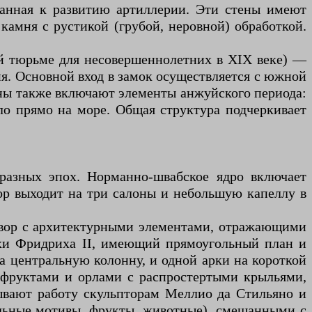
ованная к развитию артиллерии. Эти стены имеют
камня с рустикой (грубой, неровной) обработкой.
ей тюрьме для несовершеннолетних в XIX веке) —
ня. Основной вход в замок осуществляется с южной
ены также включают элементы анжуйского периода:
ло прямо на море. Общая структура подчеркивает
 разных эпох. Норманно-швабское ядро включает
ор выходит на три салоны и небольшую капеллу в
й двор с архитектурными элементами, отражающими
охи Фридриха II, имеющий прямоугольный план и
а центральную колонну, и одной арки на короткой
 фруктами и орлами с распростертыми крыльями,
вают работу скульпторам Меллио да Стильяно и
ельные мотивы, фрукты, животные), смешанными с