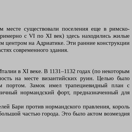
ом месте существовали поселения еще в римско-
примерно с VI по XI век) здесь находились жилые
ым центром на Адриатике. Эти ранние конструкции
астях современного здания.
талии в XI веке. В 1131–1132 годах (по некоторым
пость на месте византийских руин. Целью было
им портом. Замок имел трапециевидный план с
пичный нормандский форт, предназначенный для
елей Бари против нормандского правления, король
большой частью города. Это было актом возмездия