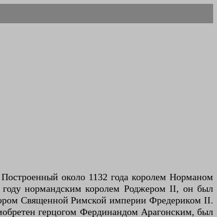
я. Построенный около 1132 года королем Норманом
2 году нормандским королем Роджером II, он был
атором Священной Римской империи Фредериком II.
приобретен герцогом Фердинандом Арагонским, был