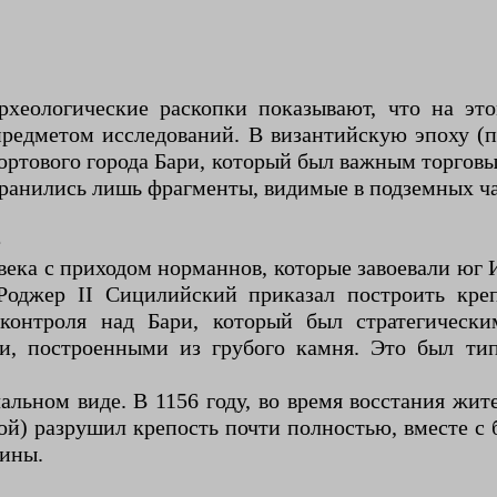
рхеологические раскопки показывают, что на эт
предметом исследований. В византийскую эпоху (
ортового города Бари, который был важным торгов
охранились лишь фрагменты, видимые в подземных ч
е
века с приходом норманнов, которые завоевали юг И
 Роджер II Сицилийский приказал построить кре
 контроля над Бари, который был стратегическ
, построенными из грубого камня. Это был ти
альном виде. В 1156 году, во время восстания жит
й) разрушил крепость почти полностью, вместе с 
уины.