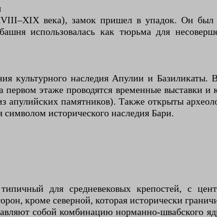
ы
VIII–XIX века), замок пришел в упадок. Он был 
 башня использовалась как тюрьма для несоверш
ния культурного наследия Апулии и Базиликаты. В
на первом этаже проводятся временные выставки и
из апулийских памятников). Также открыты археол
я символом исторического наследия Бари.
 типичный для средневековых крепостей, с ц
орон, кроме северной, которая исторически гранич
авляют собой комбинацию норманно-швабского ядра