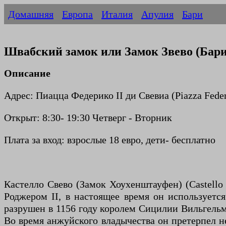
Домашняя
Европа
Италия
Апулия
Бари
Швабский замок или Замок Звево (Бари
Описание
Адрес: Пиацца Федерико II ди Свевиа (Piazza Federi
Открыт: 8:30- 19:30 Четверг - Вторник
Плата за вход: взрослые 18 евро, дети- бесплатно
Кастелло Свево (Замок Хоухенштауфен) (Castello
Роджером II, в настоящее время он используетс
разрушен в 1156 году королем Сицилии Вильгельм
Во время анжуйского владычества он претерпел н