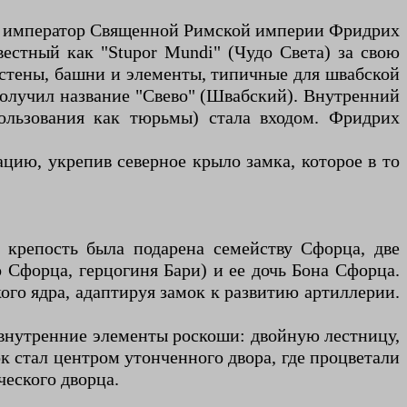
дах император Священной Римской империи Фридрих
вестный как "Stupor Mundi" (Чудо Света) за свою
стены, башни и элементы, типичные для швабской
получил название "Свево" (Швабский). Внутренний
пользования как тюрьмы) стала входом. Фридрих
ацию, укрепив северное крыло замка, которое в то
 крепость была подарена семейству Сфорца, две
Сфорца, герцогиня Бари) и ее дочь Бона Сфорца.
го ядра, адаптируя замок к развитию артиллерии.
 внутренние элементы роскоши: двойную лестницу,
к стал центром утонченного двора, где процветали
ческого дворца.