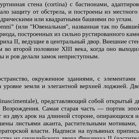
куртинная стена (cortina) с бастионами, адаптир
ло защиту от обстрела, и построены из местного 
индрическими или квадратными башнями по углам.
enni" (или "Ювенальная", названная так по бывш
риода, построенных из сильно рустированного кам
дриха II, ведущие в центральный двор. Внешние ст
во второй половине XIII века, когда оно выходи
ны и ров делали замок неприступным.
остранство, окруженное зданиями, с элементами
 уровне земли и элегантной верхней лоджией. Дв
 rinascimentale), представляющий собой открыты
о Возрождения. Самая старая часть — портик эп
 из двух арок на длинной стороне, опирающихся н
ашены листьями аканта, растительными мотивами,
аторской власти. Надписи на пульвинах приписы
сства из сицилийского двора Фридриха II (растит