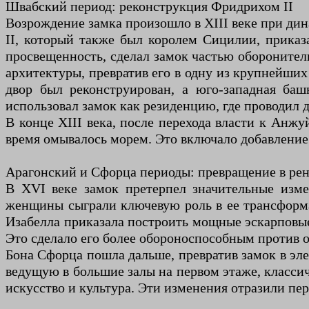
Швабский период: реконструкция Фридрихом II
Возрождение замка произошло в XIII веке при ди
II, который также был королем Сицилии, приказа
просвещенность, сделал замок частью обороните
архитектуры, превратив его в одну из крупнейши
двор был реконструирован, а юго-западная баш
использовал замок как резиденцию, где проводил 
В конце XIII века, после перехода власти к Анжу
время омывалось морем. Это включало добавление
Арагонский и Сфорца периоды: превращение в ре
В XVI веке замок претерпел значительные изме
женщины сыграли ключевую роль в ее трансформа
Изабелла приказала построить мощные эскарповые
Это сделало его более обороноспособным против 
Бона Сфорца пошла дальше, превратив замок в эл
ведущую в большие залы на первом этаже, классич
искусство и культура. Эти изменения отразили пе