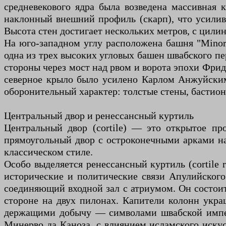
средневекового ядра была возведена массивная 
наклонный внешний профиль (скарп), что усилива
Высота стен достигает нескольких метров, с цил
На юго-западном углу расположена башня "Minor
одна из трех высоких угловых башен швабского пе
стороны через мост над рвом и ворота эпохи Фри
северное крыло было усилено Карлом Анжуйским 
оборонительный характер: толстые стены, бастио
Центральный двор и ренессансный куртиль
Центральный двор (cortile) — это открытое пр
прямоугольный двор с остроконечными арками на
классическом стиле.
Особо выделяется ренессансный куртиль (cortile
исторические и политические связи Апулийског
соединяющий входной зал с атриумом. Он состоит
стороне на двух пилонах. Капители колонн укр
держащими добычу — символами швабской импер
Минерво да Каноза, с влиянием исламского иску