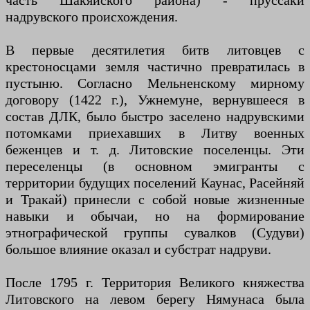
часть Шакяйского района) - пруссаки
надрувского происхождения.
В первые десятилетия битв литовцев с
крестоносцами земля частично превратилась в
пустыню. Согласно Мельненскому мирному
договору (1422 г.), Ужнемуне, вернувшееся в
состав ДЛК, было быстро заселено надрувскими
потомками приехавших в Литву военных
беженцев и т. д. Литовские поселенцы. Эти
переселенцы (в основном эмигранты с
территории будущих поселений Каунас, Расейняй
и Тракай) принесли с собой новые жизненные
навыки и обычаи, но на формирование
этнографической группы сувалков (Судуви)
большое влияние оказал и субстрат надруви.
После 1795 г. Территория Великого княжества
Литовского на левом берегу Нямунаса была