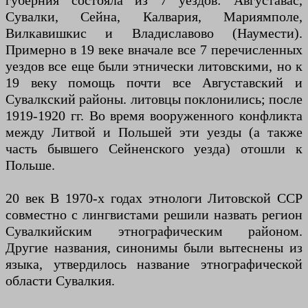
губерния состояла из 7 уездов: Августавас,
Сувалки, Сейна, Калвария, Мариямполе,
Вилкавишкис и Владиславово (Наумести).
Примерно в 19 веке вначале все 7 перечисленных
уездов все еще были этнически литовскими, но к
19 веку помощь почти все Августавский и
Сувалкский районы. литовцы поклонились; после
1919-1920 гг. Во время вооруженного конфликта
между Литвой и Польшей эти уезды (а также
часть бывшего Сейненского уезда) отошли к
Польше.
20 век В 1970-х годах этнологи Литовской ССР
совместно с лингвистами решили назвать регион
Сувалкийским этнографическим районом.
Другие названия, синонимы были вытеснены из
языка, утвердилось название этнографической
области Сувалкия.