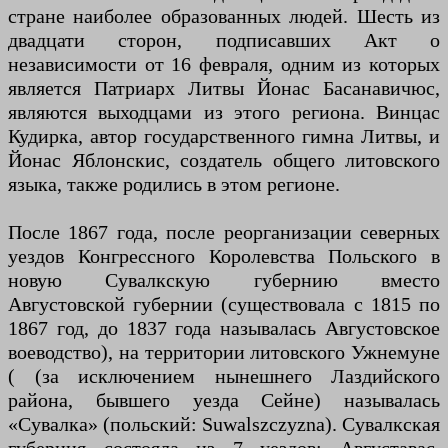
стране наиболее образованных людей. Шесть из
двадцати сторон, подписавших Акт о
независимости от 16 февраля, одним из которых
является Патриарх Литвы Йонас Басанавичюс,
являются выходцами из этого региона. Винцас
Кудирка, автор государственного гимна Литвы, и
Йонас Яблонскис, создатель общего литовского
языка, также родились в этом регионе.
После 1867 года, после реорганизации северных
уездов Конгрессного Королевства Польского в
новую Сувалкскую губернию вместо
Августовской губернии (существовала с 1815 по
1867 год, до 1837 года называлась Августовское
воеводство), на территории литовского Ужнемуне
( (за исключением нынешнего Лаздийского
района, бывшего уезда Сейне) называлась
«Сувалка» (польский: Suwalszczyzna). Сувалкская