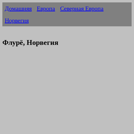
Домашняя
Европа
Северная Европа
Норвегия
Флурё, Норвегия