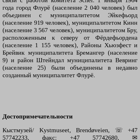
связи с работой комитета Schei. 1 января 1964
года город Флурё (население 2 040 человек) был
объединен с муниципалитетом Эйкефьорд
(население 919 человек), муниципалитетом Кинн
(население 3 567 человек), муниципалитетом Бру,
расположенным к северу от Фёрдефьордена
(население 1 155 человек), Районы Хьюзфест и
Брейвик муниципалитета Бремангер (население
9) и район Штейндал муниципалитета Вевринг
(население 25) были объединены в недавно
созданный муниципалитет Флурё.
Достопримечательности
Кыстмузей/ Kystmuseet, Brendøveien, ☏ +47
57742233, факс: +47 57742680, ✉