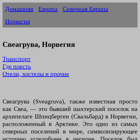
Домашняя
Европа
Северная Европа
Норвегия
Свеагрува, Норвегия
Транспорт
Где поесть
Отели, хостелы и прочие
Свеагрува (Sveagruva), также известная просто
как Свеа, — это бывший шахтерский поселок на
архипелаге Шпицберген (Свальбард) в Норвегии,
расположенный в Арктике. Это одно из самых
северных поселений в мире, символизирующее
историю угледобычи в регионе. Поселок был