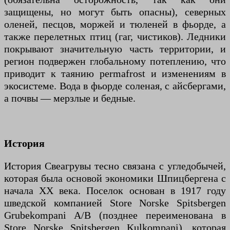
защищены, но могут быть опасны), северных
оленей, песцов, моржей и тюленей в фьорде, а
также перелетных птиц (гаг, чистиков). Ледники
покрывают значительную часть территории, и
регион подвержен глобальному потеплению, что
приводит к таянию permafrost и изменениям в
экосистеме. Вода в фьорде соленая, с айсбергами,
а почвы — мерзлые и бедные.
История
История Свеагрувы тесно связана с угледобычей,
которая была основой экономики Шпицбергена с
начала XX века. Поселок основан в 1917 году
шведской компанией Store Norske Spitsbergen
Grubekompani A/B (позднее переименована в
Store Norske Spitsbergen Kulkompani), которая