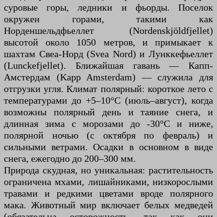
суровые горы, ледники и фьорды. Поселок
окружен горами, такими как
Норденшельдфьеллет (Nordenskjöldfjellet)
высотой около 1050 метров, и примыкает к
шахтам Свеа-Норд (Svea Nord) и Лунккефьеллет
(Lunckefjellet). Ближайшая гавань — Капп-
Амстердам (Kapp Amsterdam) — служила для
отгрузки угля. Климат полярный: короткое лето с
температурами до +5–10°C (июль–август), когда
возможны полярный день и таяние снега, и
длинная зима с морозами до -30°C и ниже,
полярной ночью (с октября по февраль) и
сильными ветрами. Осадки в основном в виде
снега, ежегодно до 200–300 мм.
Природа скудная, но уникальная: растительность
ограничена мхами, лишайниками, низкорослыми
травами и редкими цветами вроде полярного
мака. Животный мир включает белых медведей
(обязательна осторожность, так как они