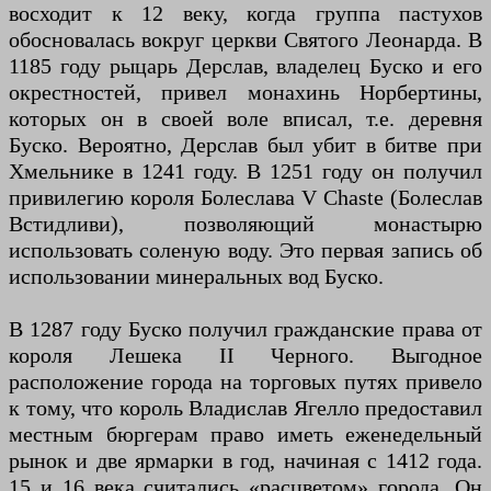
восходит к 12 веку, когда группа пастухов
обосновалась вокруг церкви Святого Леонарда. В
1185 году рыцарь Дерслав, владелец Буско и его
окрестностей, привел монахинь Норбертины,
которых он в своей воле вписал, т.е. деревня
Буско. Вероятно, Дерслав был убит в битве при
Хмельнике в 1241 году. В 1251 году он получил
привилегию короля Болеслава V Chaste (Болеслав
Встидливи), позволяющий монастырю
использовать соленую воду. Это первая запись об
использовании минеральных вод Буско.
В 1287 году Буско получил гражданские права от
короля Лешека II Черного. Выгодное
расположение города на торговых путях привело
к тому, что король Владислав Ягелло предоставил
местным бюргерам право иметь еженедельный
рынок и две ярмарки в год, начиная с 1412 года.
15 и 16 века считались «расцветом» города. Он