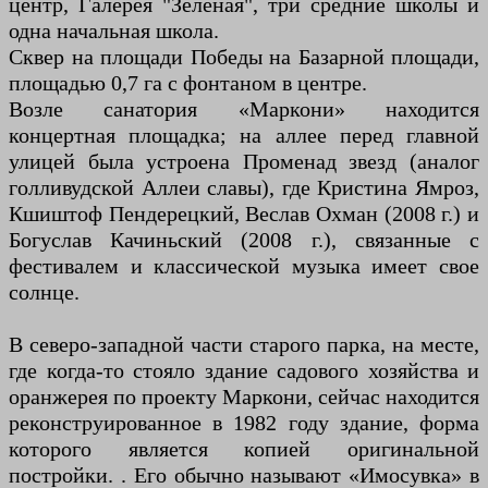
центр, Галерея "Зеленая", три средние школы и
одна начальная школа.
Сквер на площади Победы на Базарной площади,
площадью 0,7 га с фонтаном в центре.
Возле санатория «Маркони» находится
концертная площадка; на аллее перед главной
улицей была устроена Променад звезд (аналог
голливудской Аллеи славы), где Кристина Ямроз,
Кшиштоф Пендерецкий, Веслав Охман (2008 г.) и
Богуслав Качиньский (2008 г.), связанные с
фестивалем и классической музыка имеет свое
солнце.
В северо-западной части старого парка, на месте,
где когда-то стояло здание садового хозяйства и
оранжерея по проекту Маркони, сейчас находится
реконструированное в 1982 году здание, форма
которого является копией оригинальной
постройки. . Его обычно называют «Имосувка» в