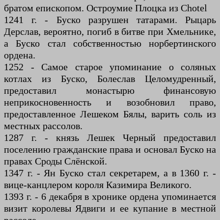
братом епископом. Остроумие Плоцка из Chotel
1241 г. - Буско разрушен татарами. Рыцарь
Дерслав, вероятно, погиб в битве при Хмельнике,
а Буско стал собственностью норбертинского
ордена.
1252 - Самое старое упоминание о соляных
котлах из Буско, Болеслав Целомудренный,
предоставил монастырю финансовую
неприкосновенность и возобновил право,
предоставленное Лешеком Бялы, варить соль из
местных рассолов.
1287 г. - князь Лешек Черный предоставил
поселению гражданские права и основал Буско на
правах Сроды Слёнской.
1347 г. - Ян Буско стал секретарем, а в 1360 г. -
вице-канцлером короля Казимира Великого.
1393 г. - 6 декабря в хронике ордена упоминается
визит королевы Ядвиги и ее купание в местной