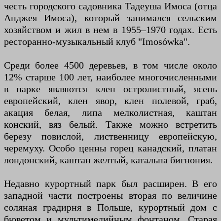
честь городского садовника Тадеуша Имоса (отца
Анджея Имоса), который занимался сельским
хозяйством и жил в нем в 1955–1970 годах. Есть
ресторанно-музыкальный клуб "Imosówka".
Среди более 4500 деревьев, в том числе около
12% старше 100 лет, наиболее многочисленными
в парке являются клен остролистный, ясень
европейский, клен явор, клен полевой, граб,
акация белая, липа мелколистная, каштан
конский, вяз белый. Также можно встретить
березу повислой, лиственницу европейскую,
черемуху. Особо ценны горец канадский, платан
лондонский, каштан желтый, катальпа бигнония.
Недавно курортный парк был расширен. В его
западной части построены вторая по величине
соляная градирня в Польше, курортный дом с
бюветом и мультимедийным фонтаном. Старая