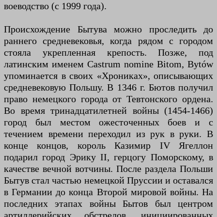
воеводство (с 1999 года).
Происхождение Бытува можно проследить до
раннего средневековья, когда рядом с городом
стояла укрепленная крепость. Позже, под
латинским именем Castrum nomine Bitom, Bytów
упоминается в своих «Хрониках», описывающих
средневековую Польшу. В 1346 г. Бютов получил
право немецкого города от Тевтонского ордена.
Во время тринадцатилетней войны (1454-1466)
город был местом ожесточенных боев и с
течением времени переходил из рук в руки. В
конце концов, король Казимир IV Ягеллон
подарил город Эрику II, герцогу Поморскому, в
качестве вечной вотчины. После раздела Польши
Бытув стал частью немецкой Пруссии и оставался
в Германии до конца Второй мировой войны. На
последних этапах войны Бытов был центром
артиллерийских обстрелов, инициированных