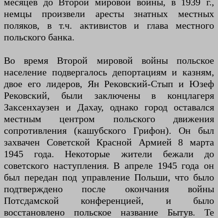
месяцев до Второй мировой войны, в 1939 г.,
немцы произвели аресты знатных местных
поляков, в т.ч. активистов и глава местного
польского банка.
Во время Второй мировой войны польское
население подвергалось депортациям и казням,
двое его лидеров, Ян Рековский-Стып и Юзеф
Рековский, были заключены в концлагеря
Заксенхаузен и Дахау, однако город оставался
местным центром польского движения
сопротивления (кашубского Грифон). Он был
захвачен Советской Красной Армией 8 марта
1945 года. Некоторые жители бежали до
советского наступления. В апреле 1945 года он
был передан под управление Польши, что было
подтверждено после окончания войны
Потсдамской конференцией, и было
восстановлено польское название Бытув. Те