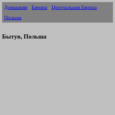
Домашняя
Европа
Центральная Европа
Польша
Бытув, Польша