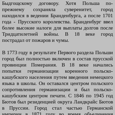
Быдгощскому договору. Хотя Польша по-
прежнему сохраняла суверенитет, город
находился в ведении Бранденбурга, а после 1701
года - Прусского королевства. Бранденбург ввел
более высокие налоги для выплаты долгов после
Тридцатилетней войны. В 18 веке город
пострадал от пожаров и чумы.
В 1773 году в результате Первого раздела Польши
город был полностью включен в состав прусской
провинции Померания. В 18 веке начались
попытки германизации коренного польско-
кашубского населения путем введения немецкого
языка в школы. Он оставался центром польского
сопротивления германизации и был польско-
кашубским центром печати. С 1846 по 1945 год
Бютов был резиденцией округа Ландкрайс Бютов
в Пруссии. Город стал частью Германской
империи в 1871 году во время объединения