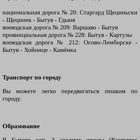
национальная дорога № 20: Старгард Щециньски
- Щецинек - Бытув - Гдыня
воеводская дорога № 209: Варшаво - Бытув
провинциальная дорога № 228: Бытув - Картузы
воеводская дорога № 212: Осово-Лемборске -
Бытув - Хойнице - Камёнка
Транспорт по городу
Вы можете легко передвигаться пешком по
городу.
Образование
В Бытове есть 3 средних школы (Комплекс