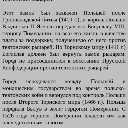
Этот замок был захвачен Польшей после
Грюнвальдской битвы (1410 г.), и король Польши
Владислав II Ягелло передал его Богуславу VIII,
герцогу Померании, на всю его жизнь в качестве
платы за поддержку, полученную от него против
тевтонских рыцарей. По Торнскому миру (1411 г.)
Богислав должен был вернуть замок рыцарям.
Город не присоединился к восстанию Прусской
Конфедерации против тевтонских рыцарей.
Город чередовался между Польшей и
монашеским государством во время польско-
тевтонских войн и вернулся под контроль Польши
после Второго Торнского мира (1466 г.). Польша
передала Бытув в залог герцогам Померании. С
1526 года герцоги Померании владели им как
наследственным залогом.