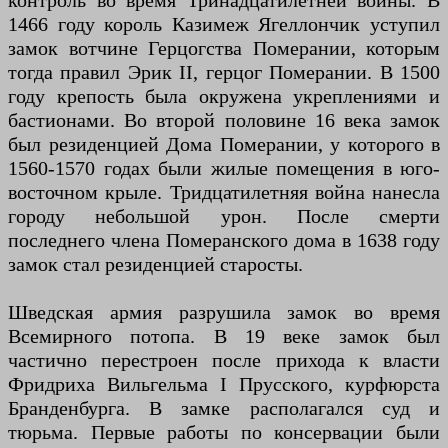
контроль во время Тринадцатилетней войны. В
1466 году король Казимеж Ягеллончик уступил
замок вотчине Герцогства Померании, которым
тогда правил Эрик II, герцог Померании. В 1500
году крепость была окружена укреплениями и
бастионами. Во второй половине 16 века замок
был резиденцией Дома Померании, у которого в
1560-1570 годах были жилые помещения в юго-
восточном крыле. Тридцатилетняя война нанесла
городу небольшой урон. После смерти
последнего члена Померанского дома в 1638 году
замок стал резиденцией старосты.
Шведская армия разрушила замок во время
Всемирного потопа. В 19 веке замок был
частично перестроен после прихода к власти
Фридриха Вильгельма I Прусского, курфюрста
Бранденбурга. В замке располагался суд и
тюрьма. Первые работы по консервации были