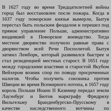
В 1627 году во время Тридцатилетней войны
город был восстановлен после пожара. Когда в
1637 году поморские князья вымерли, Бытув
перестал быть польским феодалом и перешел под
прямое управление Польши, административно
входившей в Поморское воеводство. Тогда
местное дворянство получило равные права с
дворянством всей Речи Посполитой. Бытув
затмил Лемборк, который развивался быстрее и
стал резиденцией местных старост. В 1651 году
между городскими властями и старостой Якубом
Вейхером возник спор по поводу просроченных
налогов. Чтобы получить союзника против
Швеции во время Всемирного потопа, в 1657 году
король Польши Иоанн II Казимир передал земли
Лауэнбург и Бютов маркграфу Фридриху
Вильгельму Бранденбургско-Прусскому в
качестве наследственного вотчины по