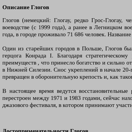
Описание Глогов
Глогов (немецкий: Глогау, редко Грос-Глогау, 
воеводстве (с 1999 года), а ранее в Легницком в
года, в городе проживало 71 686 человек. Названи
Один из старейших городов в Польше, Глогов был
герцога Конрада I. Благодаря стратегическом
преимуществ , что принесло богатство и сильно о
в Нижней Силезии. Снос укреплений в начале 20-
превращен в оборонительную крепость и, как тако
В настоящее время ведутся восстановительные 
перестроен между 1971 и 1983 годами, сейчас нах
джазового фестиваля, в котором принимают участ
Достопримечательности Глогов