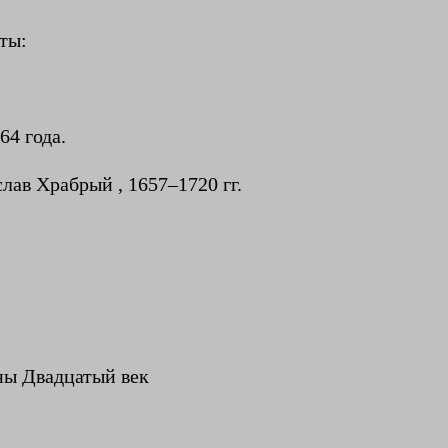
ты:
64 года.
лав Храбрый , 1657–1720 гг.
ины Двадцатый век