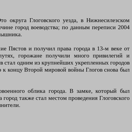
Это округа Глоговского уезда, в Нижнесилезском
личине город воеводства; по данным переписи 2004
ярышника.
ие Пястов и получил права города в 13-м веке от
 путях, горожане получили много привилегий и
гув стал одним из крупнейших укрепленных городов
о к концу Второй мировой войны Глогов снова был
овоенного облика города. В замке, который был
а город также стал местом проведения Глоговского
лнители.