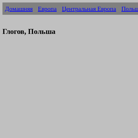
Домашняя
Европа
Центральная Европа
Поль
Глогов, Польша