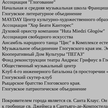
Ассоциация "Глогование"
Начальная и средняя музыкальная школа Францише
Глогувское литературное объединение
MAYDAY Центр культурно-художественного образ
Ассоциация "Хор Беати Канторес"
Духовой оркестр компании "Huta Miedzi Głogów"
Ассоциация свободного искусства
Ансамбль народного танца "Цис" в Комплексе ест
Музыкальное объединение Глогувского края им. Э
Кооперативный Дом Культуры "ПЕГАЗ"
Фонд реконструкции театра Андреас Грифиус в Гл
Общественный музыкальный центр
Клуб 4-го инженерного батальона (в просторечии 
Глогувский скутер-клуб
Рыцарское братство Глоговского края.
Глогувское патриотическое объединение
Покровителем города является св. Санта Клаус. Он 
к гробнице св. Джеймса в Сантьяго-де-Компостел