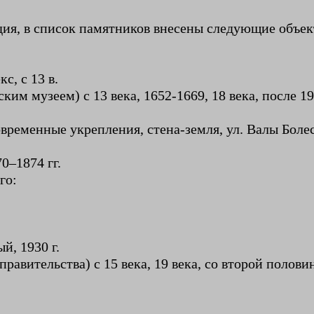
дия, в список памятников внесены следующие объек
с, с 13 в.
им музеем) с 13 века, 1652-1669, 18 века, после 19
временные укрепления, стена-земля, ул. Валы Болес
0–1874 гг.
го:
й, 1930 г.
правительства) с 15 века, 19 века, со второй полов