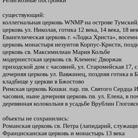
Религиозные постройки
существующий:
коллегиальная церковь WNMP на острове Тумский, г
церковь ул. Николая, готика 12 века, 14 века, 18 ве
Евангелическая церковь г. «Лодка Христа», восем
церковь монастыря иезуитов Корпус-Кристи, поздн
церковь св. Максимилиан Мария Кольбе
модернистская церковь св. Клеменс Дворжак
приходской дом с часовней, ул. Старомейская 17, с
дочерняя церковь ул. Вавжинец, поздняя готика в Бж
кладбище у церкви в Бжостово
Римская церковь Кошки. пар. пв. Святого Сердца Ии
часовня, ныне дочерняя церковь пв. ул. Елена, в п
деревянная колокольня в усадьбе Врублин Глоговс
объекты не сохранились:
Романская церковь св. Петра (лапидарий, служащ
Францисканская церковь и монастырь 13 века