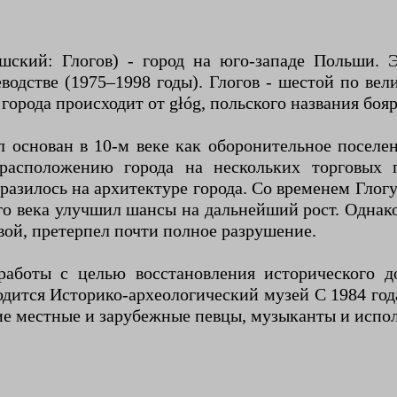
чешский: Глогов) - город на юго-западе Польши. 
оеводстве (1975–1998 годы). Глогов - шестой по ве
е города происходит от głóg, польского названия бо
 основан в 10-м веке как оборонительное поселен
у расположению города на нескольких торговых
тразилось на архитектуре города. Со временем Гло
го века улучшил шансы на дальнейший рост. Однак
вой, претерпел почти полное разрушение.
работы с целью восстановления исторического д
одится Историко-археологический музей С 1984 год
ие местные и зарубежные певцы, музыканты и испо