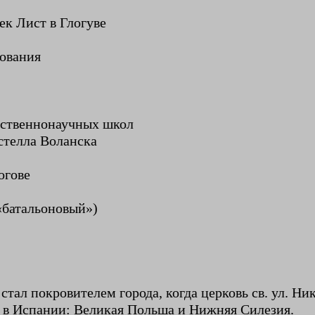
к Лист в Глогуве
ования
ественнонаучных школ
стелла Воланска
огове
«батальоновый»)
стал покровителем города, когда церковь св. ул. Н
а в Испании: Великая Польша и Нижняя Силезия.