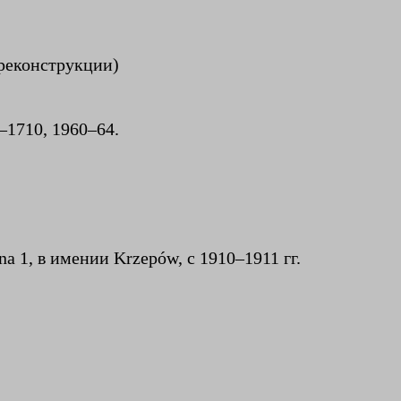
 реконструкции)
–1710, 1960–64.
a 1, в имении Krzepów, с 1910–1911 гг.