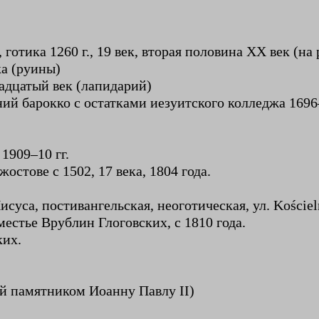
отика 1260 г., 19 век, вторая половина ХХ век (на
ка (руины)
надцатый век (лапидарий)
ий барокко с остатками иезуитского колледжа 1696
 1909–10 гг.
остове с 1502, 17 века, 1804 года.
суса, постивангельская, неоготическая, ул. Kościeln
оместье Врублин Глоговских, с 1810 года.
ких.
ий памятником Иоанну Павлу II)