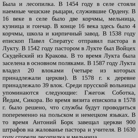
Была и лесопилка. В 1454 году в селе стояли
наемные чешские рыцари, служившие Ордену. В
16 веке в селе было две корчмы, мельница,
кузница и гончар. В конце 16 века здесь было 4
корчмы, школа и кирпичный завод. В 1538 году
епископ Павел Сператус отправил пастора в
Лукту. В 1542 году пастором в Лукте был Войцех
Скудейский из Кракова. В то время Лукта была
заселена в основном поляками. В 1587 году Лукта
владел 20 влоками (четыре из которых
принадлежали церкви). В 1578 г. к деревне
принадлежало 39 влок. Среди прусской вольницы
упоминаются следующие: Гжегож Соботка,
Йедам, Сикора. Во время визита епископа в 1578
г. было решено, что службы будут проводиться
попеременно на польском и немецком языках. В
то время Антоний Борк завещал церкви 900
штрафов на жалованье пастора и учителя. В 1630
году сгорели лесопилка и мельница.