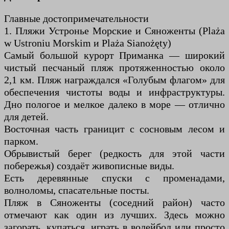
Главные достопримечательности
1. Пляжи Устронье Морские и Сяноженты (Plaża
w Ustroniu Morskim и Plaża Sianożęty)
Самый большой курорт Приманка — широкий
чистый песчаный пляж протяженностью около
2,1 км. Пляж награждался «Голубым флагом» для
обеспечения чистоты воды и инфраструктуры.
Дно пологое и мелкое далеко в море — отлично
для детей.
Восточная часть границит с сосновым лесом и
парком.
Обрывистый берег (редкость для этой части
побережья) создаёт живописные виды.
Есть деревянные спуски с променадами,
волноломы, спасательные посты.
Пляж в Сяноженты (соседний район) часто
отмечают как один из лучших. Здесь можно
загорать, купаться, играть в волейбол или просто