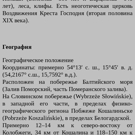
лет), леса, клифы. Есть неоготическая церковь
Воздвижения Креста Господня (вторая половина
XIX века).
География
Географическое положение
Координаты: примерно 54°13′ с. ш., 15°45′ в. д.
(54,2167° с.ш., 15,7592° в.д.).
Расположен на побережье Балтийского моря
(Залив Поморский, часть Померанского залива).
На Словинском побережье (Wybrzeże Słowińskie),
в западной его части, в пределах физико-
географического региона Побжеже Кошалиньске
(Pobrzeże Koszalińskie), в пределах Белогардской.
Примерно 12–14 км к северо-востоку от
Колобжеги, 34 км от Кошалина и 118–150 км к