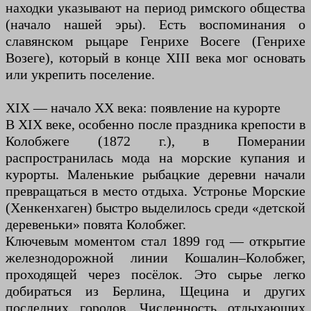
находки указывают на период римского общества
(начало нашей эры). Есть воспоминания о
славянском рыцаре Генрихе Восеге (Генрихе
Возеге), который в конце XIII века мог основать
или укрепить поселение.
XIX — начало XX века: появление на курорте
В XIX веке, особенно после праздника крепости в
Колобжеге (1872 г.), в Померании
распространилась мода на морские купания и
курорты. Маленькие рыбацкие деревни начали
превращаться в место отдыха. Устронье Морские
(Хенкенхаген) быстро выделилось среди «детской
деревеньки» повята Колобжег.
Ключевым моментом стал 1899 год — открытие
железнодорожной линии Кошалин–Колобжег,
проходящей через посёлок. Это сырье легко
добираться из Берлина, Щецина и других
последних городов. Численность отдыхающих