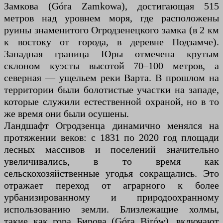
Замкова (Góra Zamkowa), достигающая 515
метров над уровнем моря, где расположены
руины знаменитого Огродзенецкого замка (в 2 км
к востоку от города, в деревне Подзамче).
Западная граница Юры отмечена крутым
склоном куэсты высотой 70–100 метров, а
северная — ущельем реки Варта. В прошлом на
территории были болотистые участки на западе,
которые служили естественной охраной, но в то
же время они были осушены.
Ландшафт Огродзенца динамично менялся на
протяжении веков: с 1831 по 2020 год площади
лесных массивов и поселений значительно
увеличивались, в то время как
сельскохозяйственные угодья сокращались. Это
отражает переход от аграрного к более
урбанизированному и природоохранному
использованию земли. Близлежащие холмы,
такие как гора Бирова (Góra Birów), включают