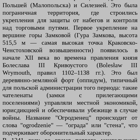
Польшей (Малопольска) и Силезией. Это была
пограничная территория, где строились
укрепления для защиты от набегов и контроля
над торговыми путями. Первое укрепление на
вершине горы Замковой (Гура Замкова, высота
515,5 м — самая высокая точка Краковско-
Ченстоховской возвышенности) появилось в
начале XII века во времена правления князя
Болеслава III Кривоустого (Bolesław III
Wrymouth, правил 1102–1138 гг.). Это был
деревянно-земляной форт (оппидум), типичный
для польской администрации того периода: такие
чателенаты (замки с прилегающими
поселениями) управляли местной экономикой,
юрисдикцией и обеспечивали убежище в случае
войны. Название "Огродзенец" происходит от
слова "ogrodzenie" — "ограда" или "стена", что
подчеркивает оборонительный характер.