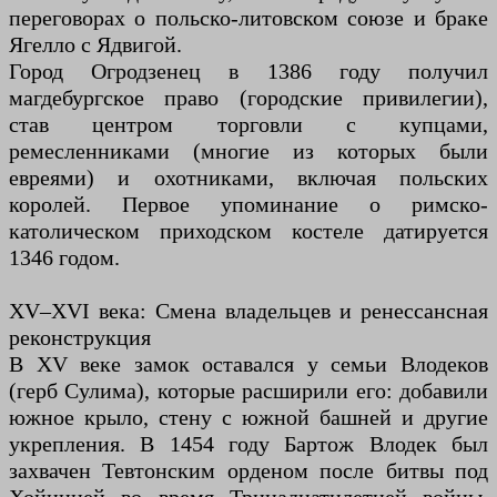
переговорах о польско-литовском союзе и браке
Ягелло с Ядвигой.
Город Огродзенец в 1386 году получил
магдебургское право (городские привилегии),
став центром торговли с купцами,
ремесленниками (многие из которых были
евреями) и охотниками, включая польских
королей. Первое упоминание о римско-
католическом приходском костеле датируется
1346 годом.
XV–XVI века: Смена владельцев и ренессансная
реконструкция
В XV веке замок оставался у семьи Влодеков
(герб Сулима), которые расширили его: добавили
южное крыло, стену с южной башней и другие
укрепления. В 1454 году Бартож Влодек был
захвачен Тевтонским орденом после битвы под