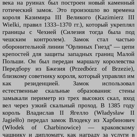
века на руинах был построен новый каменный
готический замок. Это произошло во времена
короля Казимира III Великого (Kazimierz III
Wielki, правил 1333–1370 гг.), который укреплял
границы с Чехией (Силезия тогда была под
чешским контролем). Замок стал частью
оборонительной линии "Орлиных Гнезд" — цепи
крепостей для защиты западных границ Малой
Польши. Он был передан маршалу королевства
Передбору из Бжезия (Przedbórz of Brzezie),
близкому советнику короля, который управлял им
как резиденцией. Замок использовал
естественные скальные образования: стены
замыкали периметр из трех высоких скал, вход
вел через узкий скальный проход. В 1385 году
король Владислав II Ягелло (Władysław II
Jagiełło) передал замок Влодеку из Харбинович
(Włodek of Charbinowice) — краковскому
чашнику и дипломату, как награду за услуги в