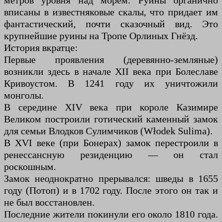
метров уровня над морем. Руины органично
вписаны в известняковые скалы, что придает им
фантастический, почти сказочный вид. Это
крупнейшие руины на Тропе Орлиных Гнёзд.
История вкратце:
Первые проявления (деревянно-земляные)
возникли здесь в начале XII века при Болеславе
Кривоустом. В 1241 году их уничтожили
монголы.
В середине XIV века при короле Казимире
Великом построили готический каменный замок
для семьи Влодков Сулимчиков (Włodek Sulima).
В XVI веке (при Бонерах) замок перестроили в
ренессансную резиденцию — он стал
роскошным.
Замок неоднократно прерывался: шведы в 1655
году (Потоп) и в 1702 году. После этого он так и
не был восстановлен.
Последние жители покинули его около 1810 года.