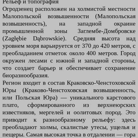
Рельеф и топография
Огродзенец расположен на холмистой местности
Малопольской возвышенности (Малопольская
возвышенность), на западной окраине
промышленной зоны Заглембе-Домбровске
(Zagłębie Dąbrowskie). Средняя высота над
уровнем моря варьируется от 370 до 420 метров, с
преобладанием отметок около 400 метров. Город
окружен лесами с южной и западной стороны,
что создает барьер и обеспечивает сохранение
биоразнообразия.
Регион входит в состав Краковско-Ченстоховской
Юры (Краково-Ченстоховская возвышенность,
или Польская Юра) — уникального карстового
плато, сформированного из верхнеюрских
известняков, мергелей и оолитовых пород. Это
приводит к разнообразному рельефу: здесь
преобладают холмы, скалистые утесы, ущелья и
пещеры. Самая высокая точка в отдалении — гора