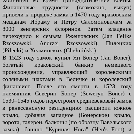
Хойницей во время Тринадцатилетней войны.
Финансовые трудности (возможно, выкуп)
привели к продаже замка в 1470 году краковским
мещанам Ибраму и Петру Саломоновичам за
8000 венгерских флоринов. Затем владение
переходило к семьям Ржешовских (Jan Feliks
Rzeszowski, Andrzej Rzeszowski), Пилецких
(Pilecki) и Хелминских (Chełmiński).
В 1523 году замок купил Ян Бонер (Jan Boner),
богатый краковский банкир немецкого
происхождения, управляющий королевскими
соляными шахтами в Величке и королевский
финансист. После его смерти в 1523 году
племянник Северин Бонер (Seweryn Boner) с
1530–1545 годов перестроил средневековый замок
в ренессансную резиденцию: расширил южное
крыло, добавил западное (Бонерское) крыло,
ворота, галереи, балконы (по образцу Вавельского
замка), башню "Куриная Нога" (Hen's Foot) и