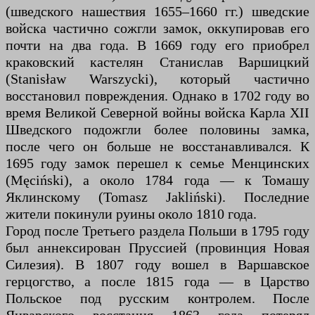
(шведского нашествия 1655–1660 гг.) шведские
войска частично сожгли замок, оккупировав его
почти на два года. В 1669 году его приобрел
краковский кастелян Станислав Варшицкий
(Stanisław Warszycki), который частично
восстановил повреждения. Однако в 1702 году во
время Великой Северной войны войска Карла XII
Шведского подожгли более половины замка,
после чего он больше не восстанавливался. К
1695 году замок перешел к семье Менцинских
(Męciński), а около 1784 года — к Томашу
Яклинскому (Tomasz Jakliński). Последние
жители покинули руины около 1810 года.
Город после Третьего раздела Польши в 1795 году
был аннексирован Пруссией (провинция Новая
Силезия). В 1807 году вошел в Варшавское
герцогство, а после 1815 года — в Царство
Польское под русским контролем. После