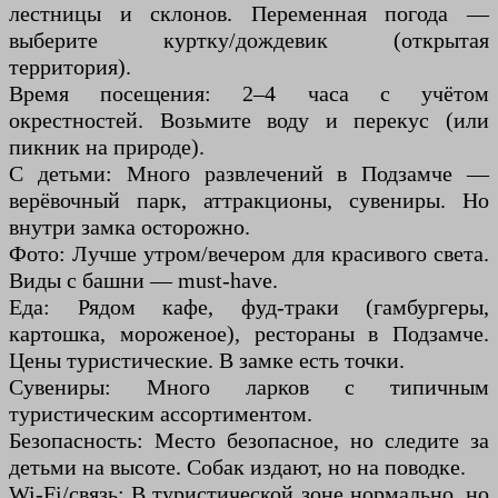
лестницы и склонов. Переменная погода —
выберите куртку/дождевик (открытая
территория).
Время посещения: 2–4 часа с учётом
окрестностей. Возьмите воду и перекус (или
пикник на природе).
С детьми: Много развлечений в Подзамче —
верёвочный парк, аттракционы, сувениры. Но
внутри замка осторожно.
Фото: Лучше утром/вечером для красивого света.
Виды с башни — must-have.
Еда: Рядом кафе, фуд-траки (гамбургеры,
картошка, мороженое), рестораны в Подзамче.
Цены туристические. В замке есть точки.
Сувениры: Много ларков с типичным
туристическим ассортиментом.
Безопасность: Место безопасное, но следите за
детьми на высоте. Собак издают, но на поводке.
Wi-Fi/связь: В туристической зоне нормально, но