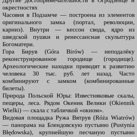
Другие достопримечательности в Огродзенце и
окрестностях
Часовня в Подзамче — построена из элементов
оригинального замка (портал, революции,
карниз). Внутри — кессон свода, ядро ​​из
шведской пушки и ренессансная скульптура
Богоматери.
Гора Бирув (Góra Birów) — неподалёку
реконструированное городище (городище).
Археологические находки приводят к развитию
человека 30 тыс. руб. лет назад. Часто
комбинируют с замком (комбинированные
билеты).
Природа Польской Юры: Известняковые скалы,
пещеры, леса. Рядом Океник Велики (Okiennik
Wielki) — скала с табличкой «окном».
Видовая площадка Ружа Вятрув (Róża Wiatrów)
— панорама на Блендовскую пустыню (Pustynia
Błędowska), крупнейшую песчаную пустыню