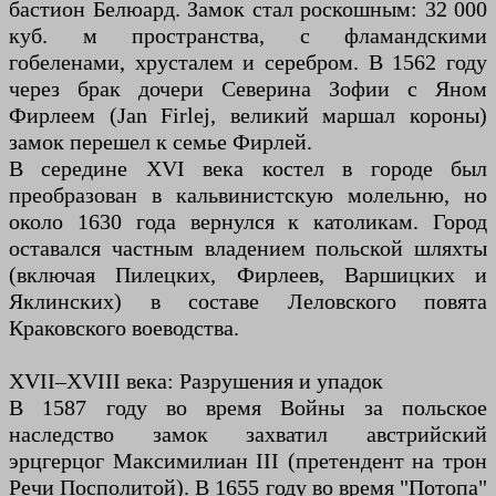
бастион Белюард. Замок стал роскошным: 32 000
куб. м пространства, с фламандскими
гобеленами, хрусталем и серебром. В 1562 году
через брак дочери Северина Зофии с Яном
Фирлеем (Jan Firlej, великий маршал короны)
замок перешел к семье Фирлей.
В середине XVI века костел в городе был
преобразован в кальвинистскую молельню, но
около 1630 года вернулся к католикам. Город
оставался частным владением польской шляхты
(включая Пилецких, Фирлеев, Варшицких и
Яклинских) в составе Леловского повята
Краковского воеводства.
XVII–XVIII века: Разрушения и упадок
В 1587 году во время Войны за польское
наследство замок захватил австрийский
эрцгерцог Максимилиан III (претендент на трон
Речи Посполитой). В 1655 году во время "Потопа"