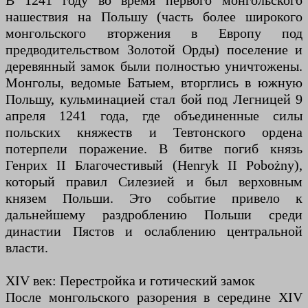
В 1241 году во время первого монгольского
нашествия на Польшу (часть более широкого
монгольского вторжения в Европу под
предводительством Золотой Орды) поселение и
деревянный замок были полностью уничтожены.
Монголы, ведомые Батыем, вторглись в южную
Польшу, кульминацией стал бой под Легницей 9
апреля 1241 года, где объединенные силы
польских княжеств и Тевтонского ордена
потерпели поражение. В битве погиб князь
Генрих II Благочестивый (Henryk II Pobożny),
который правил Силезией и был верховным
князем Польши. Это событие привело к
дальнейшему раздроблению Польши среди
династии Пястов и ослаблению центральной
власти.
XIV век: Перестройка и готический замок
После монгольского разорения в середине XIV