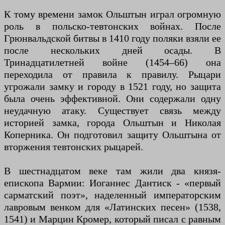
К тому времени замок Ольштын играл огромную
роль в польско-тевтонских войнах. После
Грюнвальдской битвы в 1410 году поляки взяли ее
после нескольких дней осады. В
Тринадцатилетней войне (1454–66) она
переходила от правила к правилу. Рыцари
угрожали замку и городу в 1521 году, но защита
была очень эффективной. Они содержали одну
неудачную атаку. Существует связь между
историей замка, города Ольштын и Николая
Коперника. Он подготовил защиту Ольштына от
вторжения тевтонских рыцарей.
В шестнадцатом веке там жили два князя-
епископа Вармии: Иоганнес Дантиск - «первый
сарматский поэт», наделенный императорским
лавровым венком для «Латинских песен» (1538,
1541) и Марцин Кромер, который писал с равным