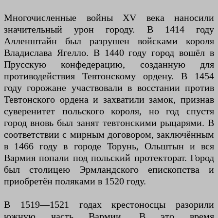
Многочисленные войны XV века наносили
значительный урон городу. В 1414 году
Алленштайн был разрушен войсками короля
Владислава Ягелло. В 1440 году город вошёл в
Прусскую конфедерацию, созданную для
противодействия Тевтонскому ордену. В 1454
году горожане участвовали в восстании против
Тевтонского ордена и захватили замок, признав
суверенитет польского короля, но год спустя
город вновь был занят тевтонскими рыцарями. В
соответствии с мирным договором, заключённым
в 1466 году в городе Торунь, Ольштын и вся
Вармия попали под польский протекторат. Город
был столицею Эрмландского епископства и
приобретён поляками в 1520 году.
В 1519—1521 годах крестоносцы разорили
южную часть Вармии. В это время