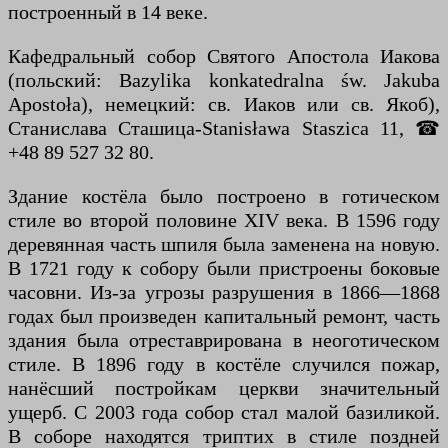
построенный в 14 веке.
Кафедральный собор Святого Апостола Иакова
(польский: Bazylika konkatedralna św. Jakuba
Apostoła), немецкий: св. Иаков или св. Якоб),
Станислава Сташица-Stanisława Staszica 11, ☎
+48 89 527 32 80.
Здание костёла было построено в готическом
стиле во второй половине XIV века. В 1596 году
деревянная часть шпиля была заменена на новую.
В 1721 году к собору были пристроены боковые
часовни. Из-за угрозы разрушения в 1866—1868
годах был произведен капитальный ремонт, часть
здания была отреставрирована в неоготическом
стиле. В 1896 году в костёле случился пожар,
нанёсший постройкам церкви значительный
ущерб. С 2003 года собор стал малой базиликой.
В соборе находятся триптих в стиле поздней