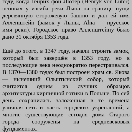
году, когда Генрих фон Лютер (Henryk von Luter)
основал у изгиба реки Лына на границе пущи
деревянную сторожевую башню и дал ей имя
Алленштейн (замок у Лыны, Alna — прусское
имя реки). Городское право Алленштейну было
дано 31 октября 1353 года.
Ещё до этого, в 1347 году, начали строить замок,
который был завершён в 1353 году, но в
последующие века неоднократно перестраивался.
В 1370—1380 годах был построен храм св. Якова
— нынешний Ольштынский собор, который
считается одним из лучших образцов
архитектуры кирпичной готики в Польше. По сей
день сохранилась заложенная в те времена
уличная сеть и часть городских укреплений, а
многие существующие сегодня дома Старого
города сооружены на средневековых
фундаментах.