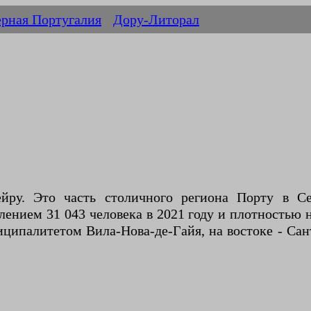
ерная Португалия
Дору-Литорал
у. Это часть столичного региона Порту в Се
нием 31 043 человека в 2021 году и плотностью н
ципалитетом Вила-Нова-де-Гайя, на востоке - Сант