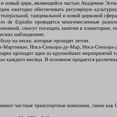
ы и новый цирк, являющийся частью Академии Эсп
мерен ежегодно обеспечивать регулярную культурн
театральной, танцевальной и новой цирковой сфера
eios de Espinho проводятся многочисленные разн
омией, смогут посещать занятия в планетарии, п
ческих наблюдениях.
олу на песке, которые проходят летом.
н-Мартинью, Носа-Сеньора-ду-Мар, Носа-Сеньора-д
парке проходит одно из крупнейших мероприятий та
ье каждого месяца. В основном продается различны
ют частные транспортные компании, такие как UT