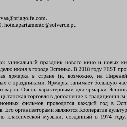
rvas@priagolfe.com.
, hotelapartamento@solverde.pt.
но: уникальный праздник нового кино и новых к
елю июня в городе Эспиньо. В 2018 году FEST проше
ая ярмарка в стране (и, возможно, на Пиреней
ых с праздниками. Ярмарка занимает большую част
товаров. Очень характерными для ярмарки Эспинь
и цыганская торговля в дополнение к традиционным
ионных фильмов проводится каждый год в Эс
Его организаторами являются Кооператив культурн
ь классической музыки, созданный в 1974 году