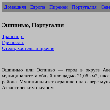
Домашняя
Европа
Пиренеи
Португалия
Сев
Эшпинью, Португалия
Транспорт
Где поесть
Отели, хостелы и прочие
Эшпинью или Эспиньо — город в округе Авейр
муниципалитета общей площадью 21,06 км2, населе
района. Муниципалитет ограничен на севере муни
Атлантическим океаном.