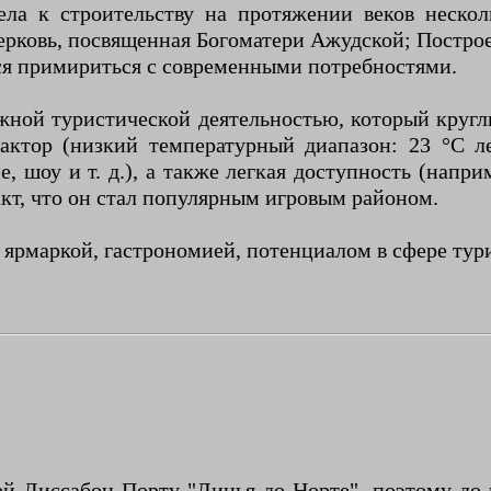
ела к строительству на протяжении веков нескол
ерковь, посвященная Богоматери Ажудской; Постро
ся примириться с современными потребностями.
ной туристической деятельностью, который круг
актор (низкий температурный диапазон: 23 °C л
 шоу и т. д.), а также легкая доступность (напри
кт, что он стал популярным игровым районом.
рмаркой, гастрономией, потенциалом в сфере туриз
Лиссабон-Порту "Линья до Норте", поэтому до н