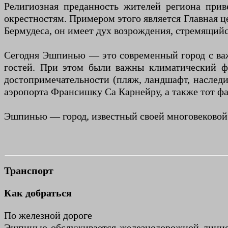
Религиозная преданность жителей региона прив
окрестностям. Примером этого является Главная ц
Бермудеса, он имеет дух возрождения, стремящий
Сегодня Эшпинью — это современный город с важ
гостей. При этом были важны климатический ф
достопримечательности (пляж, ландшафт, наследие,
аэропорта Франсишку Са Карнейру, а также тот фа
Эшпинью — город, известный своей многовековой я
Транспорт
Как добраться
По железной дороге
Эшпинью обслуживается железнодорожной линией 