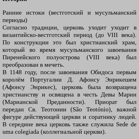
Ранние истоки (вестготский и мусульманский
периоды)
Согласно традиции, церковь уходит уходит в
византийско-вестготский период (до VIII века).
По конструкции это был христианский храм,
который во время мусульманского завоевания
Пиренейского полуострова (VIII века) был
преобразован в мечеть.
В 1148 году, после завоевания Обидоса первым
королём Португалии Д. Афонсу Энрикешем
(Афонсу Энрикес), церковь была возвращена
христианству и освящена в честь Девы Марии
(Марианской Преданности). Приорат был
передан Св. Теотонии (São Teotónio), важной
фигуре действующей церкви и соратнику людей.
В середине века церковь также служила Sede de
uma colegiada (коллегиальной церкви).