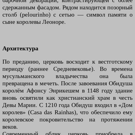
барочной декорации, контрастирующей с более
сдержанным фасадом. Рядом находится позорный
столб (pelourinho) с сетью — символ памяти о
сыне королевы Леоноре.
Архитектура
По преданию, церковь восходит к вестготскому
периоду (раннее Средневековье). Во времена
мусульманского владычества она была
превращена в мечеть. После завоевания Обидуша
королём Афонсу Энрикешем в 1148 году здание
вновь освятили как христианский храм в честь
Девы Марии. С 1210 года Обидуш входил в «Дом
королев» (Casa das Rainhas), что обеспечило ему
королевское покровительство на протяжении
веков.
Современный облик церковь приобрела в