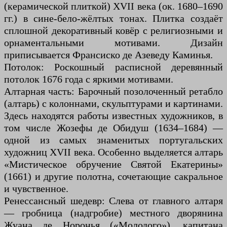
(керамической плиткой) XVII века (ок. 1680–1690
гг.) в сине-бело-жёлтых тонах. Плитка создаёт
сплошной декоративный ковёр с религиозными и
орнаментальными мотивами. Дизайн
приписывается Франсиско де Азеведу Каминья.
Потолок: Роскошный расписной деревянный
потолок 1676 года с яркими мотивами.
Алтарная часть: Барочный позолоченный ретабло
(алтарь) с колоннами, скульптурами и картинами.
Здесь находятся работы известных художников, в
том числе Жозефы де Обидуш (1634–1684) —
одной из самых знаменитых португальских
художниц XVII века. Особенно выделяется алтарь
«Мистическое обручение Святой Екатерины»
(1661) и другие полотна, сочетающие сакральное
и чувственное.
Ренессансный шедевр: Слева от главного алтаря
— гробница (надгробие) местного дворянина
Жуана де Норонья («Молодого»), капитана