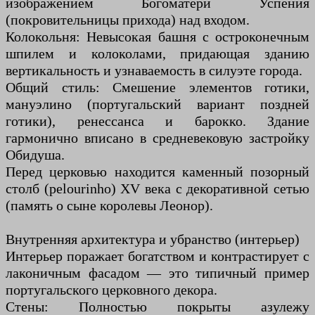
изображением Богоматери Успения
(покровительницы прихода) над входом.
Колокольня: Невысокая башня с остроконечным
шпилем и колоколами, придающая зданию
вертикальность и узнаваемость в силуэте города.
Общий стиль: Смешение элементов готики,
мануэлино (португальский вариант поздней
готики), ренессанса и барокко. Здание
гармонично вписано в средневековую застройку
Обидуша.
Перед церковью находится каменный позорный
столб (pelourinho) XV века с декоративной сетью
(память о сыне королевы Леонор).
Внутренняя архитектура и убранство (интерьер)
Интерьер поражает богатством и контрастирует с
лаконичным фасадом — это типичный пример
португальского церковного декора.
Стены: Полностью покрыты азулежу