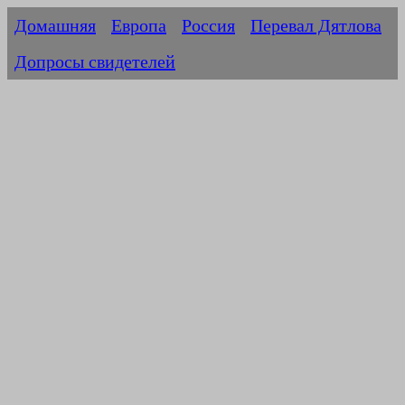
Домашняя
Европа
Россия
Перевал Дятлова
Допросы свидетелей