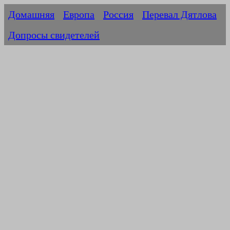
Домашняя
Европа
Россия
Перевал Дятлова
Допросы свидетелей