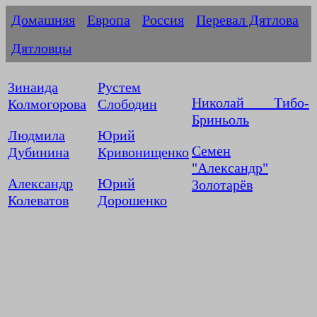
Домашняя
Европа
Россия
Перевал Дятлова
Дятловцы
Зинаида
Рустем
Николай Тибо-
Колмогорова
Слободин
Бриньоль
Людмила
Юрий
Семен
Дубинина
Кривонищенко
"Александр"
Александр
Юрий
Золотарёв
Колеватов
Дорошенко