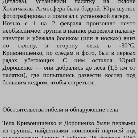
Дятлова), установили палатку на склоне
Холатчахль. Атмосфера была бодрой: Юра шутил,
фотографировал и помогал с установкой лагеря.
Ночью с 1 на 2 февраля произошло нечто
необъяснимое: группа в панике разрезала палатку
изнутри и убежала босиком (или в носках) вниз
по склону, в сторону леса, в -30°C.
Кривонищенко, по следам и фото, был в первых
рядах убегающих. С ним остался Юрий
Дорошенко — они добрались до леса (1,5 км от
палатки), где попытались развести костер под
большим кедром, чтобы согреться.
Обстоятельства гибели и обнаружение тела
Тела Кривонищенко и Дорошенко были первыми
из группы, найденными поисковой партией под
руководством Бориса Слобцова 26 февраля 1959