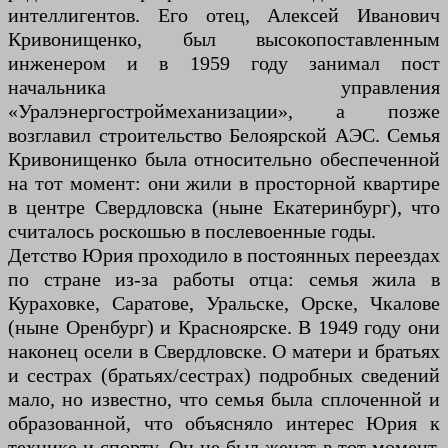
интеллигентов. Его отец, Алексей Иванович
Кривонищенко, был высокопоставленным
инженером и в 1959 году занимал пост
начальника управления
«Уралэнергостроймеханизации», а позже
возглавил строительство Белоярской АЭС. Семья
Кривонищенко была относительно обеспеченной
на тот момент: они жили в просторной квартире
в центре Свердловска (ныне Екатеринбург), что
считалось роскошью в послевоенные годы.
Детство Юрия проходило в постоянных переездах
по стране из-за работы отца: семья жила в
Кураховке, Саратове, Уральске, Орске, Чкалове
(ныне Оренбург) и Красноярске. В 1949 году они
наконец осели в Свердловске. О матери и братьях
и сестрах (братьях/сестрах) подробных сведений
мало, но известно, что семья была сплоченной и
образованной, что объясняло интерес Юрия к
технике и спорту. Он не был женат в тот момент,