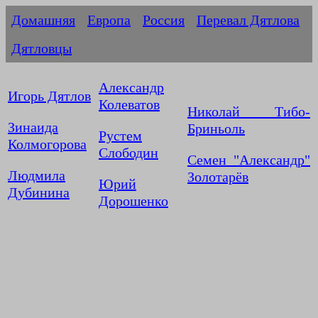
Домашняя
Европа
Россия
Перевал Дятлова
Дятловцы
Александр
Игорь Дятлов
Колеватов
Николай Тибо-
Зинаида
Бриньоль
Рустем
Колмогорова
Слободин
Семен "Александр"
Людмила
Золотарёв
Юрий
Дубинина
Дорошенко