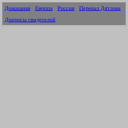
Домашняя
Европа
Россия
Перевал Дятлова
Допросы свидетелей