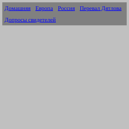
Домашняя
Европа
Россия
Перевал Дятлова
Допросы свидетелей