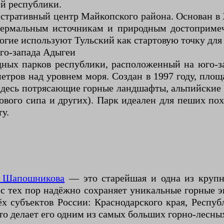
й республики.
стративный центр Майкопского района. Основан в 
отермальным источникам и природным достопримеч
огие используют Тульский как стартовую точку для 
го-запада Адыгеи
ных парков республики, расположенный на юго-за
тров над уровнем моря. Создан в 1997 году, площ
десь потрясающие горные ландшафты, альпийские лу
вого сипа и других). Парк идеален для пеших пох
у.
. Шапошникова
— это старейшая и одна из крупн
 с тех пор надёжно сохраняет уникальные горные 
ёх субъектов России: Краснодарского края, Респу
то делает его одним из самых больших горно-лесны