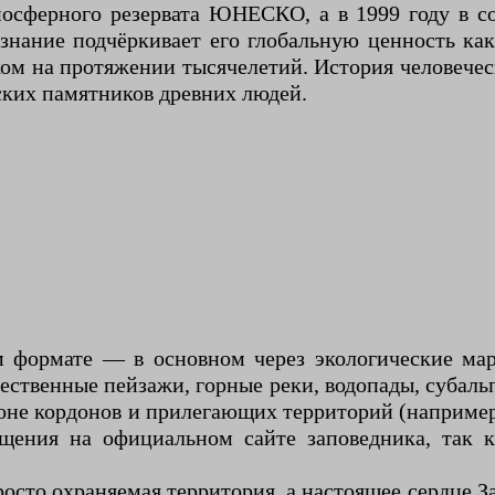
иосферного резервата ЮНЕСКО, а в 1999 году в с
ние подчёркивает его глобальную ценность как 
ом на протяжении тысячелетий. История человечес
ских памятников древних людей.
м формате — в основном через экологические м
чественные пейзажи, горные реки, водопады, субал
е кордонов и прилегающих территорий (например,
щения на официальном сайте заповедника, так 
сто охраняемая территория, а настоящее сердце Зап