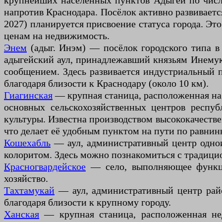
крупнейших населённых пунктов Адыгеи по числе
напротив Краснодара. Посёлок активно развивает
2027) планируется присвоение статуса города. Эт
ценам на недвижимость.
Энем
(адыг. Инэм) — посёлок городского типа в
адыгейский аул, принадлежавший князьям Инему
сообщением. Здесь развивается индустриальный п
благодаря близости к Краснодару (около 10 км).
Гиагинская
— крупная станица, расположенная на 
основных сельскохозяйственных центров респуб
культуры. Известна производством высококачестве
что делает её удобным пунктом на пути по равнин
Кошехабль
— аул, административный центр однои
колоритом. Здесь можно познакомиться с традицио
Красногвардейское
— село, выполняющее функци
хозяйство.
Тахтамукай
— аул, административный центр район
благодаря близости к крупному городу.
Ханская
— крупная станица, расположенная нед