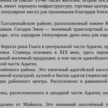
нности (около 35–40 тысяч жителей, второй посл
ся, имеет хорошую инфраструктуру, торговые центр
о популярное место для проживания благодаря бли
 Тахтамукайском районе, расположенный южнее Кр
ковым. Сегодня Энем — значимый транспортный 
арк, есть аэродром (популярная дроп-зона для па
берегах реки Гиаги в центральной части Адыгеи, п
лики. Станица основана в XIX веке, здесь хоро
нной молочной продукции, в том числе адыгейског
ной части Адыгеи.
мённого района. Это типичный адыгейский насел
нной культурой, кухней и бытом адыгов (черкесов)
и районного центра. Расположено в равнинной 
а, расположенного в западной части Адыгеи, нед
алеко от Майкопа. Это значимый населённый п