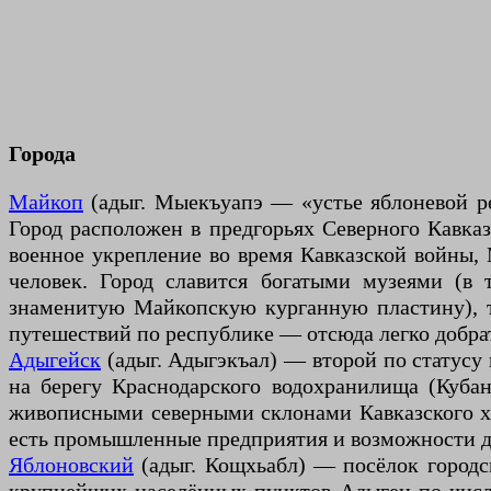
Города
Майкоп
(адыг. Мыекъуапэ — «устье яблоневой р
Город расположен в предгорьях Северного Кавказ
военное укрепление во время Кавказской войны,
человек. Город славится богатыми музеями (в
знаменитую Майкопскую курганную пластину), те
путешествий по республике — отсюда легко добрат
Адыгейск
(адыг. Адыгэкъал) — второй по статусу 
на берегу Краснодарского водохранилища (Куба
живописными северными склонами Кавказского хре
есть промышленные предприятия и возможности дл
Яблоновский
(адыг. Кощхьабл) — посёлок городс