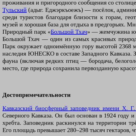
проживания и пригородного сообщения со столице
Тульский
(адыг. Еджэркъоежъ) — посёлок, админи
среди туристов благодаря близости к горам, ге
музей и хорошая база для отдыха в предгорьях. Мн
Природный парк «
Большой Тхач
» — жемчужина ю
Большой Тхач — один из самых красивых природ
Парк окружает одноимённую гору высотой 2368 ме
наследия ЮНЕСКО в составе Западного Кавказа. З
фауна (включая редких птиц — бородача, белоголо
место, где природа сохранила первозданную красот
Достопримечательности
Кавказский биосферный заповедник имени Х. Г
Северного Кавказа. Он был основан в 1924 году и
хребта. Заповедник раскинулся на территории тр
Его площадь превышает 280–298 тысяч гектаров, ч