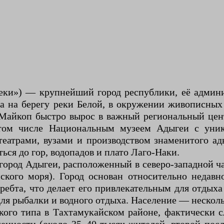
еки») — крупнейший город республики, её админи
а на берегу реки Белой, в окружении живописных 
 Майкоп быстро вырос в важный региональный цент
 том числе Национальным музеем Адыгеи с уни
атрами, вузами и производством знаменитого ады
ься до гор, водопадов и плато Лаго-Наки.
город Адыгеи, расположенный в северо-западной ча
нского моря). Город основан относительно недав
бта, что делает его привлекательным для отдыха 
я рыбалки и водного отдыха. Население — нескольк
кого типа в Тахтамукайском районе, фактически 