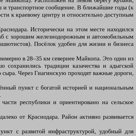
е Майкопа). Расположен на левом берегу Кубани,
ы и транспортное сообщение. В ближайшие годы (к
зости к краевому центру и относительно доступным
аснодара. Исторически на этом месте находился
хаб с хорошим железнодорожным и автомобильным
рашютистов). Посёлок удобен для жизни и бизнеса
римерно в 28–35 км севернее Майкопа. Это один из
шо сохранились традиции казачества и адыгской
о сыра. Через Гиагинскую проходят важные дороги,
ённый пункт с богатой историей и национальным
.
части республики и ориентировано на сельское
алеко от Краснодара. Район активно развивается
ункт с развитой инфраструктурой, удобный для