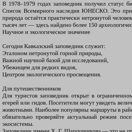
В 1978–1979 годах заповедник получил статус б
Список Всемирного наследия ЮНЕСКО. Это призна
природа остаётся практически нетронутой человек
тысяч лет — здесь найдено более 150 археологиче
Научное и экологическое значение
Сегодня Кавказский заповедник служит:
Эталоном нетронутой горной природы,
Важной научной базой для исследований,
Убежищем для редких видов,
Центром экологического просвещения.
Для путешественников
Для туристов заповедник открыт в ограниченно
егерей или гидов. Посетители могут увидеть вели
животными. Наиболее популярны маршруты в район
обязательно проверяйте актуальный режим посе
экосистемы.
Заповедник имени Х. Г. Шапошникова — это не про